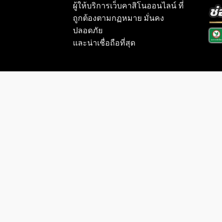
ผู้ให้บริการเว็บคาสิโนออนไลน์ ที่
ถูกต้องตามกฏหมาย มั่นคง
ปลอดภัย
และน่าเชื่อถือที่สุด