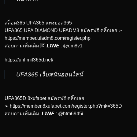
สล็อต365 UFA365 แทงบอล365
UFA365 UFA DIAMOND UFADM8 สมัครฟรี คลิ๊กเลย ➢
https://member.ufadm8.com/register.php
สอบถามเพิ่มเติม 🆔 𝙇𝙄𝙉𝙀 : @dm8v1
https://unlimit365d.net/
UFA365 เว็บพนันออนไลน์
UFA365D 8xufabet สมัครฟรี คลิ๊กเลย
➢
https://member.8xufabet.com/register.php?mk=365D
สอบถามเพิ่มเติม 𝙇𝙄𝙉𝙀 : @htm6945i