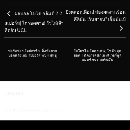
ยิงตลอดเดือน! ส่องผลงานร้อน
ผลบอล โบโด กลิมต์ 2-2
คีลิยัน “กันยายน” เอ็มบัปเป้
สเปอร์ส| ไก่รอดตาย! รัวไล่เจ๊า
หืดจับ UCL
ฟอร์มห่วย ใจปลาซิว! สิ่งที่อยาก
โซโบซไล โคตรเด่น, โชต้า สุด
บอกหลังเกม สเปอร์ส พบ แมนยู
ยอด ! ตัดเกรดนักเตะลิเวอร์พูล
แมตช์ชนะ บอร์นมัธ
UFA365
สล็อตJOKER
สล็อตทุนน้อย
สล็อตแตกหนัก