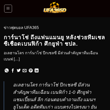
ข่าวฟุตบอล UFA365
การ์นาโช่ ถึงแฟนแมนยู หลังช่วยทีมเชล
ซีเชือดเบนฟิก้า ศึกยูฟ่า ชปล.
อเลฮานโดร การ์นาโช่ ปีกเชลซี มีส่วนสำคัญพาทีมเฉือน
เบนฟ […]
อเลฮานโดร การ์นาโช่ ปีกเชลซี มีส่วน
สำคัญพาทีมเฉือน เบนฟิก้า 1-0 ศึกยูฟ่า
แชมเปี้ยนส์ ลีก ก่อนตอบคำถามถึง แมนฯ
ยูไนเต็ด อดีตทีมเก่า แบบตรงไปตรงมา ยัน