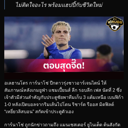
ไม่ติดใจอะไร พร้อมแฮปปี้กับชีวิตใหม่
อเลฮานโดร การ์นาโช่ ปีกดาวรุ่งชาวอาร์เจนไตน์ ให้
สัมภาษณ์หลังเกมยูฟ่า แชมเปี้ยนส์ ลีก รอบลีก เฟส นัดที่ 2 ซึ่ง
เจ้าตัวมีส่วนสำคัญกับประตูชัยพาทีมเก็บ 3 แต้มเหนือ เบนฟิก้า
1-0 หลังเปิดบอลจากริมเส้นไปโดน ริชาร์ด รีออส มิดฟิลด์
“เหยี่ยวลิสบอน” สกัดเข้าประตูตัวเอง
การ์นาโช่ ถูกนักข่าวถามถึง แมนเชสเตอร์ ยูไนเต็ด ต้นสังกัด