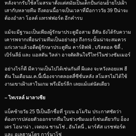
หลังจากรับใช้สโมสรมาตั้งแต่สมัยเป็นเด็กปั้นก่อนย้ายไปเฝ้า
เสากับหลายทีม ถึงตอนนี้อาจเป็นเวลาที่มือกาววัย 39 ปีน่าจะ
ต้องอำลา โอลด์ แทรฟฟอร์ด อีกคำรบ
แม้จะมีฐานะเป็นเพียงผู้รักษาประตูมือสาม ฮีตัน ยังได้รับความ
เคารพจากเพื่อนร่วมทีมเป็นอย่างสูง ถึงกระนั้นน่าจะสมควร
แก่เวลาแล้วอดีตผู้รักษาประตูทีม คาร์ดิฟฟ์ , บริสตอล ซิตี้ ,
เบิร์นลีย์ และ แอสตัน วิลล่า อาจตัดสินใจรีไทร์ในช่วงซัมเมอร์
อย่างไรก็ดี มีความเป็นไปได้เช่นกันที่ ผีแดง จะหวังลอยแพ ฮี
ตัน ในเดือนม.ค.นี้เนื่องจากตลอดสี่ซีซั่นหลัง สโมสรไม่ได้ใช้
งานเขาเฝ้าเสาในเกม พรีเมียร์ลีก เลยแม้แต่นัดเดียว
– ไทเรลล์ มาลาเซีย
แบ็คซ้ายวัย 25 ปีเป็นอีกชื่อที่ รูเบน อโมริม ประกาศชัดว่า
ต้องการปล่อยตัวออกจากทีมในช่วงซัมเมอร์เช่นเดียวกับ อ็อง
เดร โอนาน่า , เจดอน ซานโช่ , อันโตนี่ , มาร์คัส แรชฟอร์ด
และ อเลฮานโดร การ์นาโช่