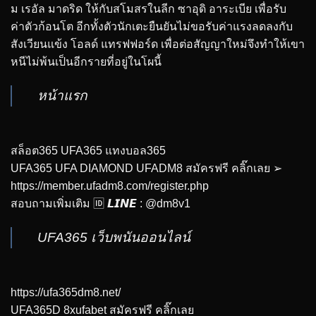
ม เรอัล มาดริด ให้กับสโมสรในลีก ซาอุดิ อาระเบีย เพื่อรับ
ค่าตัวก้อนโต อีกทั้งตัวนักเตะยืนยันไม่ขอรับค่าแรงลดลงกับ
สังเวียนแข้ง โอลด์ แทรฟฟอร์ด เพื่อต่อสัญญาใหม่จึงทำให้เขา
หนีไม่พ้นเป็นอีกรายที่อยู่ในโผนี้
หน้าแรก
สล็อต365 UFA365 แทงบอล365
UFA365 UFA DIAMOND UFADM8 สมัครฟรี คลิ๊กเลย ➢
https://member.ufadm8.com/register.php
สอบถามเพิ่มเติม 🆔 𝙇𝙄𝙉𝙀 : @dm8v1
UFA365 เว็บพนันออนไลน์
https://ufa365dm8.net/
UFA365D 8xufabet สมัครฟรี คลิ๊กเลย