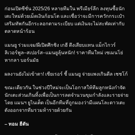
ก่อนเปิดซีซั่น 2025/26 หลายทีมใน พรีเมียร์ลีก ลงทุนซื้อนัก
เตะใหม่ด้วยเม็ดเงินก้อนโต และเชื่อว่าจะมีการควักกระเป๋า
เสริมทัพกันอีกระลอกตามระเบียบ แต่เงินจะไม่สะพัดเท่ากับ
ตลาดหน้าร้อน
แมนยู ร่วมแจม!ผีเปิดศึกชิง เกฮี ดึงเสียบแทน แม็กไกวร์
ลิเวอร์พูล–สเปอร์ส–แมนยูลุ้นหนัก! ราคาทีมใหม่ เซเมนโย่
หากลา บอร์นมัธ
ผลงานยังไม่เข้าตา! เชียเรอร์ ชี้ แมนยู จ่ายแพงเกินดีล เชชโก้
ขณะเดียวกัน ในช่วงปีใหม่จะเป็นโอกาสให้ทีมลูกหนังกำจัด
นักเตะส่วนเกินทิ้งเพื่อเป็นการลดจำนวนขุมกำลังและรายจ่าย
โดย แมนฯ ยูไนเต็ด เป็นอีกทีมที่ถูกมองว่ามีแผนโละดาวเตะ
ดังออกจากทีมรวมห้ารายด้วยกัน
– ทอม ฮีตัน