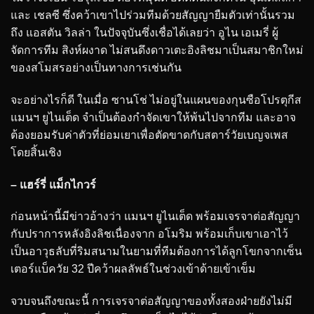
และ เชลซี ซึ่งคว้าเขาไปร่วมทีมด้วยสัญญายืมตัวเท่านั้นรวม
ถึง แอสตัน วิลล่า ในปัจจุบันซึ่งเชื่อได้เลยว่า อูไน เอเมรี่ ผู้
จัดการทีม สิงห์ผงาด ไม่สนดึงดาวเตะอิงลิชมาเป็นสมาชิกใหม่
ของสโมสรอย่างเป็นทางการเช่นกัน
จะอย่างไรก็ดี ในเมื่อ ซานโช่ ไม่อยู่ในแผนของกุนซือโปรตุกีส
แมนฯ ยูไนเต็ด จำเป็นต้องกำจัดเขาให้พ้นไปจากทีม และอาจ
ต้องยอมรับค่าตัวที่ย่อมเยาเพื่อตัดขาดกับสตาร์วัยเบญจเพส
โดยสิ้นเชิง
– แฮร์รี่ แม็กไกวร์
ก่อนหน้านี้มีข่าวอ้างว่า แมนฯ ยูไนเต็ด พร้อมเจรจาต่อสัญญา
กับปราการหลังอิงลิชเนื่องจาก อโมริม พร้อมเก็บเขาเอาไว้
เป็นอาวุธลับที่ริมสนามในยามที่ทีมต้องการได้ลูกโขกจากเซ็น
เตอร์แบ็ควัย 32 ปีคว้าผลลัพธ์ในช่วงเข้าด้ายเข้าเข็ม
จวบจนถึงขณะนี้ การเจรจาต่อสัญญาของทั้งสองฝ่ายยังไม่มี