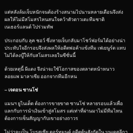
แต่หลังล้มเจ็บหนักจนต้องร้างสนามไปนานหลายเดือนจึงส่ง
ผลให้ไม่มีสโมสรไหนสนใจคว้าตัวดาวเตะทีมชาติ
เนเธอร์แลนด์ ไปร่วมทัพ
ประกอบกับ ลุค ชอว์ ซึ่งหายเจ็บกลับมาโชว์ฟอร์มได้อย่างน่า
ประทับใจอีกรอบจึงส่งผลให้อดีตพ่อค้าแข้งทีม เฟเยนูร์ด แทบ
ไม่ได้ลงบู๊ให้กับสโมสรเลยในซีซั่นนี้
ด้วยเหตุนี้ ผีแดง จึงน่าจะใช้โอกาสของตลาดหน้าหนาว
ลอยแพ มาลาเซีย ออกจากทีมอีกหน
– เจดอน ซานโช่
แมนฯ ยูไนเต็ด ต้องการขายขาด ซานโช่ หลายรอบแล้วเพื่อ
แลกกับการนำเงินเข้าสู่สโมสร แต่เท่าที่ผ่านมาไม่มีทีมไหน
ต้องการเซ็นสัญญากับเขาอย่างถาวร
ไม่ว่าจะเป็น โบรุสเซีย ดอร์ทมุนด์ อดีตต้นสังกัดใน บุนเดสลีกา