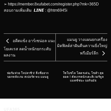
➢
https://member.8xufabet.com/register.php?mk=365D
สอบถามเพิ่มเติม 𝙇𝙄𝙉𝙀 : @htm6945i
แมนยู วางแผนยกเครื่อง
อดีตแข้ง อาร์เซน่อล แนะ
มิดฟิลด์ล่าฝันคืนความยิ่งใหญ่
โยเคเรส ลดน้ำหนักยกระดับ
พรีเมียร์ลีก
ผลงาน
ฟอร์มห่วย ใจปลาซิว! สิ่งที่อยาก
โซโบซไล โคตรเด่น, โชต้า สุด
บอกหลังเกม สเปอร์ส พบ แมนยู
ยอด ! ตัดเกรดนักเตะลิเวอร์พูล
แมตช์ชนะ บอร์นมัธ
UFA365