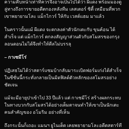
ความคืบหน้าเท่าที่ควรจึงอาจเป็นไปได้ว่า ผีแดง พร้อมมองดู
ลู่ทางถึงการขายอดีตกองหลังทีม เลสเตอร์ ซิตี้ เหมือนที่พวก
เขาพยายามโละ แม็กไกวร์ ให้กับ เวสต์แฮม มาแล้ว
ในคราวนั้นแม้ ผีแดง จะตกลงค่าตัวนักเตะกับ ขุนค้อน ได้
สำเร็จ แต่ แม็กไกวร์ ตกลงสัญญาส่วนตัวกับสโมสรของกรุง
ลอนดอนไม่ได้จึงทำให้ดีลไม่บรรลุ
– กาเซมีโร่
ปฏิเสธไม่ได้ว่าสตาร์แซมบ้ากลับมาระเบิดฟอร์มเก่งได้สำเร็จ
ในซีซั่นนี้กระทั่งกลายเป็นมิดฟิลด์ตัวหลักของสโมสรอย่าง
ชัดเจน
แม้จะมีอายุปาเข้าไป 33 ปีแล้ว แต่ กาเซมีโร่ สร้างผลกระทบ
ในทางบวกกับสโมสรได้อย่างเต็มตาจนทำให้เขาเป็นนักเตะ
คนสำคัญของ อโมริม อย่างที่เห็น
ถึงกระนั้นก็เถอะ แมนฯ ยูไนเต็ด เคยพยายามโละอดีตสตาร์ที