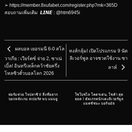
➢
https://member.8xufabet.com/register.php?mk=365D
สอบถามเพิ่มเติม 𝙇𝙄𝙉𝙀 : @htm6945i
ผลบอล เยอรมนี 6-0 สโล
หงส์กลุ้ม! เปิดโปรแกรม 9 นัด
ลิเวอร์พูล อาจชวดใช้งาน ซา
วาเกีย : เวียร์ตซ์ จ่าย 2, ซาเน่
เบิ้ล! อินทรีเหล็กคว้าชัยครึ่ง
ลาห์
โหลซิวตั๋วบอลโลก 2026
ฟอร์มห่วย ใจปลาซิว! สิ่งที่อยาก
โซโบซไล โคตรเด่น, โชต้า สุด
บอกหลังเกม สเปอร์ส พบ แมนยู
ยอด ! ตัดเกรดนักเตะลิเวอร์พูล
แมตช์ชนะ บอร์นมัธ