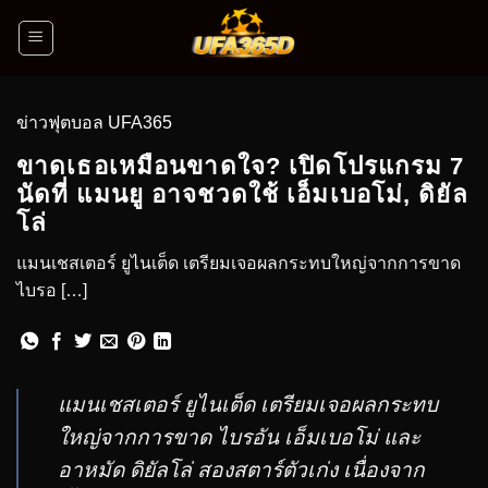
ข่าวฟุตบอล UFA365
ขาดเธอเหมือนขาดใจ? เปิดโปรแกรม 7
นัดที่ แมนยู อาจชวดใช้ เอ็มเบอโม่, ดิยัล
โล่
แมนเชสเตอร์ ยูไนเต็ด เตรียมเจอผลกระทบใหญ่จากการขาด
ไบรอ […]
แมนเชสเตอร์ ยูไนเต็ด เตรียมเจอผลกระทบ
ใหญ่จากการขาด ไบรอัน เอ็มเบอโม่ และ
อาหมัด ดิยัลโล่ สองสตาร์ตัวเก่ง เนื่องจาก