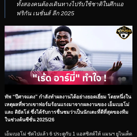
ทั้งสองคนต้องเดินทางไปรับใช้ชาติในศึกแอ
ฟริกัน เนชั่นส์ ลีก 2025
ทัพ “ปีศาจแดง” กำลังทำผลงานได้อย่างยอดเยี่ยม โดยหนึ่งใน
เหตุผลที่พวกเขาฟอร์มร้อนแรงมาจากผลงานของ เอ็มเบอโม่
และ ดิยัลโล่ ซึ่งได้รับการชื่นชมว่าเป็นนักเตะที่ดีที่สุดของทีม
ในช่วงต้นซีซั่น 2025/26
เอ็มเบอโม่ ซัดไปแล้ว 6 ประตูกับ 1 แอสซิสต์ให้ แมนฯ ยูไนเต็ด