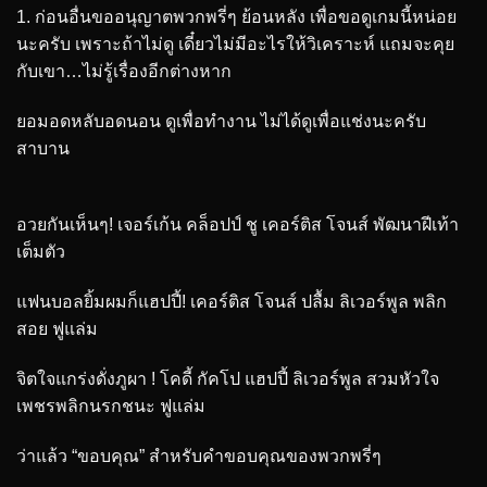
1. ก่อนอื่นขออนุญาตพวกพรี่ๆ ย้อนหลัง เพื่อขอดูเกมนี้หน่อย
นะครับ เพราะถ้าไม่ดู เดี๋ยวไม่มีอะไรให้วิเคราะห์ แถมจะคุย
กับเขา…ไม่รู้เรื่องอีกต่างหาก
ยอมอดหลับอดนอน ดูเพื่อทำงาน ไม่ได้ดูเพื่อแช่งนะครับ
สาบาน
อวยกันเห็นๆ! เจอร์เก้น คล็อปป์ ชู เคอร์ติส โจนส์ พัฒนาฝีเท้า
เต็มตัว
แฟนบอลยิ้มผมก็แฮปปี้! เคอร์ติส โจนส์ ปลื้ม ลิเวอร์พูล พลิก
สอย ฟูแล่ม
จิตใจแกร่งดั่งภูผา ! โคดี้ กัคโป แฮปปี้ ลิเวอร์พูล สวมหัวใจ
เพชรพลิกนรกชนะ ฟูแล่ม
ว่าแล้ว “ขอบคุณ” สำหรับคำขอบคุณของพวกพรี่ๆ