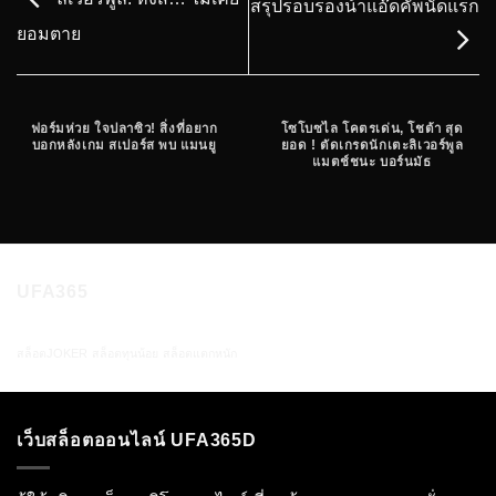
สรุปรอบรองน้าแอ๊ดคัพนัดแรก
ยอมตาย
ฟอร์มห่วย ใจปลาซิว! สิ่งที่อยาก
โซโบซไล โคตรเด่น, โชต้า สุด
บอกหลังเกม สเปอร์ส พบ แมนยู
ยอด ! ตัดเกรดนักเตะลิเวอร์พูล
แมตช์ชนะ บอร์นมัธ
UFA365
สล็อตJOKER
สล็อตทุนน้อย
สล็อตแตกหนัก
เว็บสล็อตออนไลน์ UFA365D