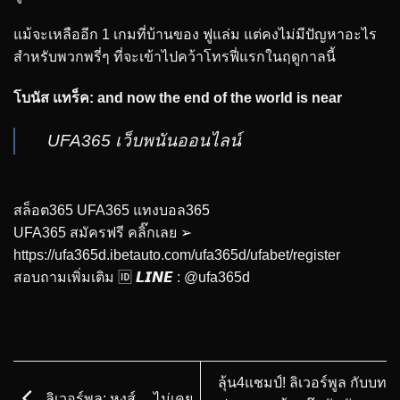
แม้จะเหลืออีก 1 เกมที่บ้านของ ฟูแล่ม แต่คงไม่มีปัญหาอะไร
สำหรับพวกพรี่ๆ ที่จะเข้าไปคว้าโทรฟี่แรกในฤดูกาลนี้
โบนัส แทร็ค: and now the end of the world is near
UFA365 เว็บพนันออนไลน์
สล็อต365 UFA365 แทงบอล365
UFA365 สมัครฟรี คลิ๊กเลย ➢
https://ufa365d.ibetauto.com/ufa365d/ufabet/register
สอบถามเพิ่มเติม 🆔 𝙇𝙄𝙉𝙀 : @ufa365d
ลุ้น4แชมป์! ลิเวอร์พูล กับบท
ลิเวอร์พูล: หงส์… ไม่เคย