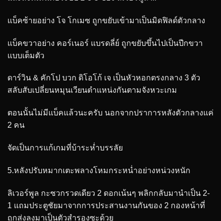
แบ็คซ้ายอย่าง โจ โกเมซ ถูกขยับเข้ามาเป็นมิดฟิลด์ตัวกลาง
แบ็คขวาอย่าง คอร์เนอร์ แบรดลี่ย์ ถูกขยับขึ้นไปเป็นปีกขวา
แบบเต็มตัว
ดาร์วิน & คักโป บวก ดิโอโก้ เจ เป็นหัวหอกตรงกลาง 3 ตัว
สลับสับเปลี่ยนหมุนเวียนตำแหน่งกันตามจังหวะเกม
ตอนนั้นไม่มีแบ็คแล้วนะครับ นอกจากปราการหลังตัวกลางแค่
2 คน
จัดเป็นการแก้เกมที่บ้าระห่ำบรรลัย
5.หลังปรับหมากเตะพลางโหมกระหน่ำอย่างหน่วงหนัก
ลิเวอร์พูล กะซวกรวดเดียว 2 ดอกเน้นๆ พลิกกลับมานำเป็น 2-
1 แถมประตูชัยมาจากการประสานงานกันของ 2 กองหน้าที่
ถูกส่งลงมาเป็นตัวสำรองซะด้วย