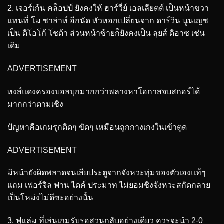
2. เจอร์เก้น คล็อปป์ ยังคงให้ ฮาร์วี่ย์ เอลเลียตต์ เป็นหน้าขวา
แทนที่ โม ซาล่าห์ อีกนัด หัวหอกเปลี่ยนจาก ดาร์วิน นูนเญซ
เป็น ดิโอโก้ โชต้า ส่วนหน้าซ้ายก็ยังคงเป็น ลุยส์ ดิอาซ เช่น
เดิม
ADVERTISEMENT
หงส์แดงครองบอลบุกมากกว่าพลางหาโอกาสจบสกอร์ได้
มากกว่าตามเชิง
ปัญหาคือเกมรุกติดๆ ขัดๆ เหมือนถูกกางเกงในเข้าตูด
ADVERTISEMENT
มิหนำยังผิดพลาดจนเสียประตูจากจังหวะทุ่มของตัวเองแท้ๆ
แถม เฟอร์จิล ฟาน ไดค์ ประมาท ไม่ยอมชิงจังหวะสกัดกลาย
เป็นโหม่งไม่ดีซะอย่างนั้น
3. ฟูแล่ม ที่เล่นเกมรับรอสวนกลับอย่างเดียว ควรจะนำ 2-0