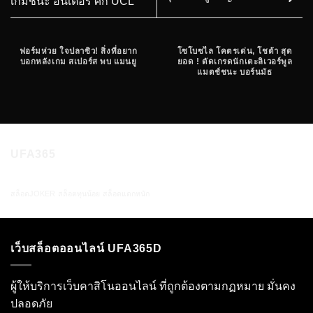
เกมชนะ อินเตอร์ ศึก UCL
ฟอร์มห่วย ใจปลาซิว! สิ่งที่อยาก
โซโบซไล โคตรเด่น, โชต้า สุด
บอกหลังเกม สเปอร์ส พบ แมนยู
ยอด ! ตัดเกรดนักเตะลิเวอร์พูล
แมตช์ชนะ บอร์นมัธ
UFA365
สล็อตJOKER
สล็อตทุนน้อย
สล็อตแตกหนัก
เว็บสล็อตออนไลน์ UFA365D
ผู้ให้บริการเว็บคาสิโนออนไลน์ ที่ถูกต้องตามกฏหมาย มั่นคง
ปลอดภัย