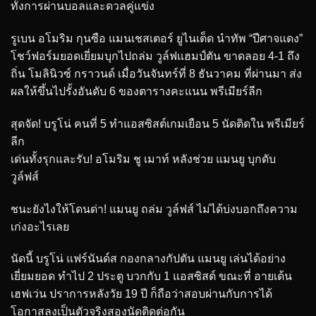
ทั้งการผ่านบอลและดวลคู่แข่ง
รูเบน อโมริม กุนซือ แมนเชสเตอร์ ยูไนเต็ด นำทัพ “ปีศาจแดง”
โชว์ฟอร์มยอดเยี่ยมบุกไปถล่ม วูล์ฟแฮมป์ตัน ขาดลอย 4-1 ถึง
ถิ่น โมลินิวซ์ กราวนด์ เมื่อวันจันทร์ที่ 8 ธันวาคม ที่ผ่านมา ส่ง
ผลให้ขึ้นไปรั้งอันดับ 6 ของตารางคะแนน พรีเมียร์ลีก
สุดจัด! บรูโน่ คนที่ 5 ทำแอสซิสต์เกมเยือน 5 นัดติดใน พรีเมียร์
ลีก
เด่นทั้งรุกและรับ! อโมริม ชู เมาท์ หลังช่วย แมนยู บุกดับ
วูล์ฟส์
ชนะยังไงให้โดนด่า! แมนยู ถล่ม วูล์ฟส์ ไม่ได้บ่งบอกถึงความ
เก่งอะไรเลย
นัดนี้ บรูโน่ แฟร์นันด์ส กองกลางกัปตัน แมนยู เล่นได้อย่าง
เยี่ยมยอด ทำไป 2 ประตู บวกกับ 1 แอสซิสต์ ขณะที่ อายเด้น
เฮฟเว่น ปราการหลังวัย 19 ปี ก็ถือว่าสอบผ่านกับการได้
โอกาสลงเป็นตัวจริงสองนัดติดต่อกัน