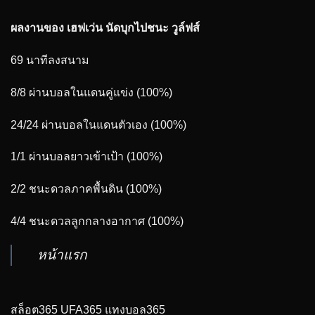
ผลงานของ เฮฟเว่น นัดบุกไปชนะ วูล์ฟส์
69 นาทีลงสนาม
8/8 ผ่านบอลในแดนคู่แข่ง (100%)
24/24 ผ่านบอลในแดนตัวเอง (100%)
1/1 ผ่านบอลยาวเข้าเป้า (100%)
2/2 ชนะดวลภาคพื้นดิน (100%)
4/4 ชนะดวลลูกกลางอากาศ (100%)
หน้าแรก
สล็อต365 UFA365 แทงบอล365