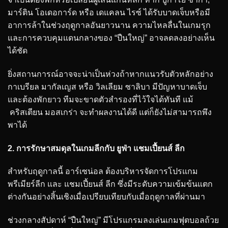
มาร์ติน โอเดอการ์ด หรือ เดแคลน ไรซ์ ได้รับบาดเจ็บหรือมี
อาการล้าในช่วงฤดูกาลอันยาวนาน ความไหลลื่นในเกมรุก
และการควบคุมแดนกลางของ “ปืนใหญ่” อาจลดลงอย่างเห็น
ได้ชัด
ยิ่งสถานการณ์อาจจะน่าเป็นห่วงถ้าหากแนวรับตัวหลักอย่าง
กาเบรียล มากัลเญส หรือ วิลเลียม ซาลิบา มีปัญหาบาดเจ็บ
และต้องพักยาว ทีมจะขาดตัวสำรองที่ไว้ใจได้ทันที แม้
คริสเตียน มอสเกร่า จะทำผลงานได้ดี แต่ก็ยังไม่สามารถพึง
พาได้
2. การรักษาสมดุลในเกมลีกกับ ยูฟ่า แชมเปี้ยนส์ ลีก
สำหรับฤดูกาลนี้ อาร์เซน่อล ต้องบริหารจัดการโปรแกม
พรีเมียร์ลีก และ แชมเปี้ยนส์ ลีก ซึ่งมีระดับความเข้มข้นแตก
ต่างกันอย่างสิ้นเชิงเมื่อเปรียบเทียบกับเมื่อฤดูกาลที่ผ่านมา
ช่วงกลางสัปดาห์ “ปืนใหญ่” มีโปรแกรมลงเล่นเกมฟุตบอลถ้วย