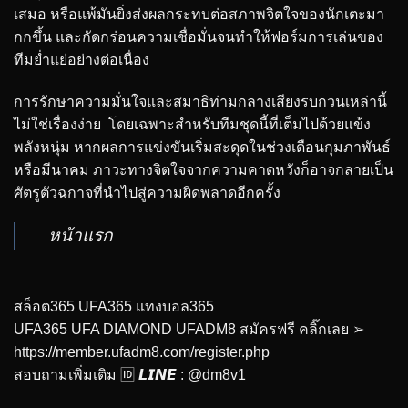
เสมอ หรือแพ้มันยิ่งส่งผลกระทบต่อสภาพจิตใจของนักเตะมา
กกขึ้น และกัดกร่อนความเชื่อมั่นจนทำให้ฟอร์มการเล่นของ
ทีมย่ำแย่อย่างต่อเนื่อง
การรักษาความมั่นใจและสมาธิท่ามกลางเสียงรบกวนเหล่านี้
ไม่ใช่เรื่องง่าย โดยเฉพาะสำหรับทีมชุดนี้ที่เต็มไปด้วยแข้ง
พลังหนุ่ม หากผลการแข่งขันเริ่มสะดุดในช่วงเดือนกุมภาพันธ์
หรือมีนาคม ภาวะทางจิตใจจากความคาดหวังก็อาจกลายเป็น
ศัตรูตัวฉกาจที่นำไปสู่ความผิดพลาดอีกครั้ง
หน้าแรก
สล็อต365 UFA365 แทงบอล365
UFA365 UFA DIAMOND UFADM8 สมัครฟรี คลิ๊กเลย ➢
https://member.ufadm8.com/register.php
สอบถามเพิ่มเติม 🆔 𝙇𝙄𝙉𝙀 : @dm8v1