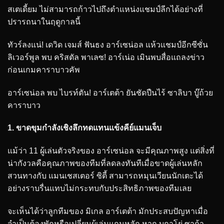
สเตเดี้ยม ไม่สามารถก้าวไปถึงตำแหน่งแชมป์ลีกได้อย่างที่
ปรารถนาในฤดูกาลนี้
ทัวร์ลงแน่! เดวิด เจมส์ ฟันธง อาร์เซน่อล แห้วแชมป์อีกซีซั่น
ลิเวอร์พูล พบ คริสตัล พาเลซ! อาร์เน่อ เมินพบสื่อแถลงข่าว
ก่อนเกมคาราบาวคัพ
อาร์เซน่อล พบ ไบรท์ตัน! อาร์เตต้า ยันชัดปืนไร้ ซาลิบา บู๊ถ้วย
คาราบาว
1. ขาดขุมกำลังเชิงลึกทดแทนแข้งคีย์แมนเจ็บ
แม้ว่า 11 ผู้เล่นตัวจริงของ อาร์เซน่อล จะมีคุณภาพสูง แต่สิ่งที่
น่ากังวลคือคุณภาพของทีมที่ลดลงทันทีเมื่อขาดผู้เล่นหลัก
สวนทางกับ แมนเชสเตอร์ ซิตี้ สามารถหมุนเวียนนักเตะได้
อย่างราบรื่นแทบไม่กระทบกับประสิทธิภาพของทีมเลย
จะเห็นได้ว่าลูกทีมของ มิเกล อาร์เตต้า มักประสบปัญหาเมื่อ
จำเป็นต้องพักหรือเปลี่ยนผู้เล่นแกนหลัก หาก บูกาโย่ ซาก้า,