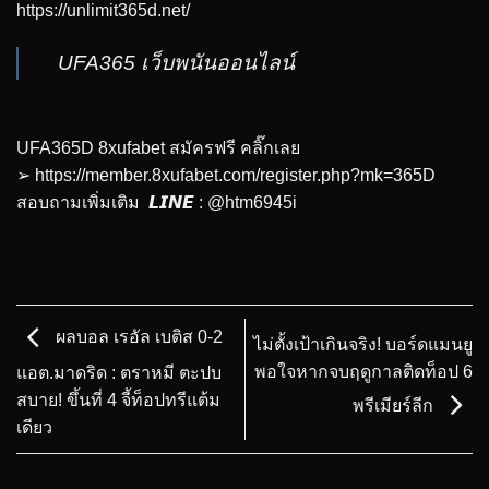
https://unlimit365d.net/
UFA365 เว็บพนันออนไลน์
UFA365D 8xufabet สมัครฟรี คลิ๊กเลย
➢
https://member.8xufabet.com/register.php?mk=365D
สอบถามเพิ่มเติม 𝙇𝙄𝙉𝙀 : @htm6945i
ผลบอล เรอัล เบติส 0-2
ไม่ตั้งเป้าเกินจริง! บอร์ดแมนยู
พอใจหากจบฤดูกาลติดท็อป 6
แอต.มาดริด : ตราหมี ตะปบ
สบาย! ขึ้นที่ 4 จี้ท็อปทรีแต้ม
พรีเมียร์ลีก
เดียว