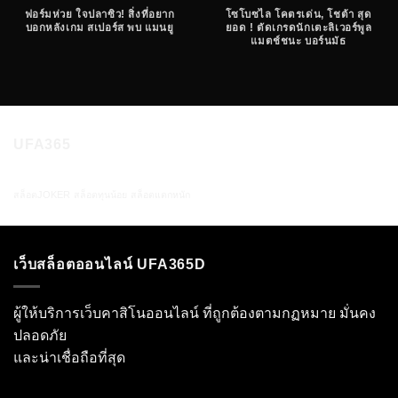
ฟอร์มห่วย ใจปลาซิว! สิ่งที่อยาก
โซโบซไล โคตรเด่น, โชต้า สุด
บอกหลังเกม สเปอร์ส พบ แมนยู
ยอด ! ตัดเกรดนักเตะลิเวอร์พูล
แมตช์ชนะ บอร์นมัธ
UFA365
สล็อตJOKER
สล็อตทุนน้อย
สล็อตแตกหนัก
เว็บสล็อตออนไลน์ UFA365D
ผู้ให้บริการเว็บคาสิโนออนไลน์ ที่ถูกต้องตามกฏหมาย มั่นคง
ปลอดภัย
และน่าเชื่อถือที่สุด