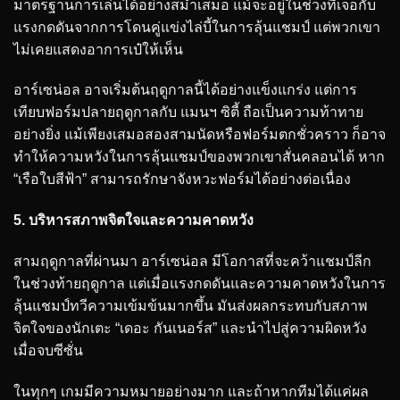
มาตรฐานการเล่นได้อย่างสม่ำเสมอ แม้จะอยู่ในช่วงที่เจอกับ
แรงกดดันจากการโดนคู่แข่งไล่บี้ในการลุ้นแชมป์ แต่พวกเขา
ไม่เคยแสดงอาการเป๋ให้เห็น
อาร์เซน่อล อาจเริ่มต้นฤดูกาลนี้ได้อย่างแข็งแกร่ง แต่การ
เทียบฟอร์มปลายฤดูกาลกับ แมนฯ ซิตี้ ถือเป็นความท้าทาย
อย่างยิ่ง แม้เพียงเสมอสองสามนัดหรือฟอร์มตกชั่วคราว ก็อาจ
ทำให้ความหวังในการลุ้นแชมป์ของพวกเขาสั่นคลอนได้ หาก
“เรือใบสีฟ้า” สามารถรักษาจังหวะฟอร์มได้อย่างต่อเนื่อง
5. บริหารสภาพจิตใจและความคาดหวัง
สามฤดูกาลที่ผ่านมา อาร์เซน่อล มีโอกาสที่จะคว้าแชมป์ลีก
ในช่วงท้ายฤดูกาล แต่เมื่อแรงกดดันและความคาดหวังในการ
ลุ้นแชมป์ทวีความเข้มข้นมากขึ้น มันส่งผลกระทบกับสภาพ
จิตใจของนักเตะ “เดอะ กันเนอร์ส” และนำไปสู่ความผิดหวัง
เมื่อจบซีซั่น
ในทุกๆ เกมมีความหมายอย่างมาก และถ้าหากทีมได้แค่ผล