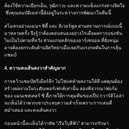
ต้องใช้ความเยือกเย็น, วุฒิภาวะ และความแข็งแกร่งทางจิตใจ
ซึ่งคุณสมบัติเหล่านี้ยังอยู่ในระหว่างการพัฒนาในทีมนี้
สโมสรอย่างแมนฯ ซิตี้ และ ลิเวอร์พูล ผ่านสถานการณ์แบบนี้
มาหลายครั้ง จึงรู้ว่าต้องตอบสนองอย่างไรเมื่อผลการแข่งขัน
ไม่เป็นไปตามที่หวัง ส่วนแกนหลักของอาร์เซน่อล ที่ยังหนุ่ม
อาจต้องยกระดับด้านจิตวิทยาเมื่อเจอกับแรงกดดันในการลุ้น
แชมป์
4. ความคงเส้นคงวาสำคัญมาก
การคว้าแชมป์พรีเมียร์ลีก ไม่ใช่แค่ทำผลงานให้ดี แต่คุณต้อง
สร้างผลงานในระดับเพอร์เฟกต์เท่านั้น ลองพิจารณาฟอร์ม
ของ แมนเชสเตอร์ ซิ ตี้ภายใต้การคุมทีมของเป๊ป กวาร์ดิโอล่า
จะเห็นได้ว่าพวกเขาประสบความสำเร็จเพราะการเล่นที่
สม่ำเสมอ และคงเส้นคงวา
ก่อนหน้านี้จะเห็นได้ว่าทัพ “เรือใบสีฟ้า” สามารถรักษา