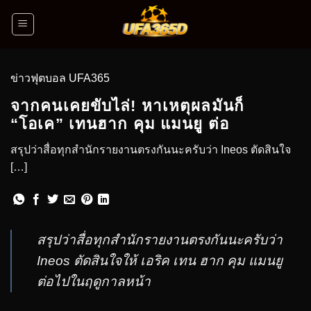
ข่าวฟุตบอล UFA365
จากคนเคยขับไล่! หาเหตุผลมันก็
“โอเค” เทนฮาก คุม แมนยู ต่อ
สรุปว่าสื่อทุกสำนักรายงานตรงกันนะครับว่า Ineos ตัดสินใจ
[…]
สรุปว่าสื่อทุกสำนักรายงานตรงกันนะครับว่า
Ineos ตัดสินใจให้ เอริค เทน ฮาก คุม แมนยู
ต่อไปในฤดูกาลหน้า