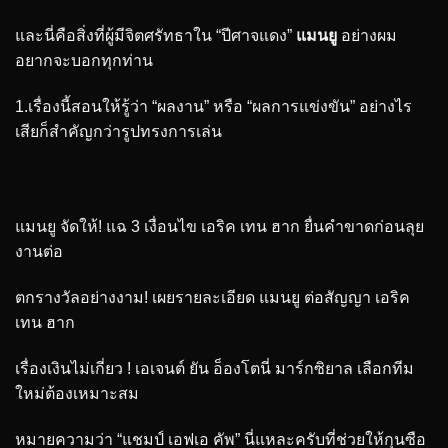
และนี่คือสิ่งที่ผู้มีจิตศรัทธาใน “ปีศาจแดง”
แมนยู
อย่างผม
อยากจะบอกทุกท่าน
1.เรื่องนี้สอนให้รู้ว่า “ผลงาน” หรือ “ผลการแข่งขัน” อย่างไร
เสียก็สำคัญกว่ารูปทรงการเล่น
แมนยู จัดให้! แฉ 3 เงื่อนไข เอริค เทน ฮาก ยื่นคำขาดก่อนลุย
งานต่อ
ตกรางวัลอย่างงาม! เผยรายละเอียด แมนยู ต่อสัญญา เอริค
เทน ฮาก
เรื่องเงินไม่เกี่ยว ! เอเจนต์ ยัน อ็องโตนี่ มาร์กซิยาล เลือกทีม
ใหม่ต้องเหมาะสม
หมายความว่า “แชมป์ เอฟเอ คัพ” นี่แหละครับที่ช่วยให้กุนซือ