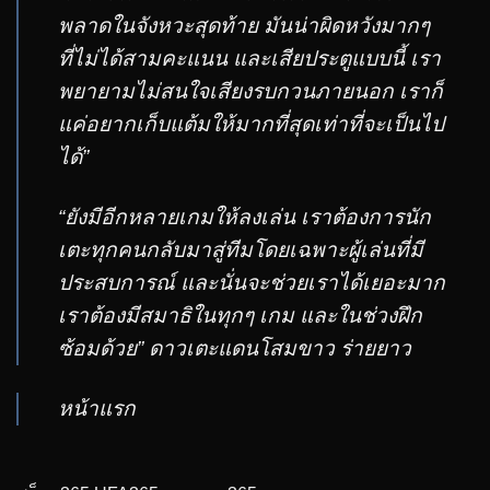
พลาดในจังหวะสุดท้าย มันน่าผิดหวังมากๆ
ที่ไม่ได้สามคะแนน และเสียประตูแบบนี้ เรา
พยายามไม่สนใจเสียงรบกวนภายนอก เราก็
แค่อยากเก็บแต้มให้มากที่สุดเท่าที่จะเป็นไป
ได้”
“ยังมีอีกหลายเกมให้ลงเล่น เราต้องการนัก
เตะทุกคนกลับมาสู่ทีมโดยเฉพาะผู้เล่นที่มี
ประสบการณ์ และนั่นจะช่วยเราได้เยอะมาก
เราต้องมีสมาธิในทุกๆ เกม และในช่วงฝึก
ซ้อมด้วย” ดาวเตะแดนโสมขาว ร่ายยาว
หน้าแรก