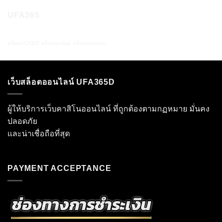
UFA365
สล็อตJOKER
สล็อตทุนน้อย
สล็อตแตกหนัก
เว็บสล็อตออนไลน์ UFA365D
ผู้ให้บริการเว็บคาสิโนออนไลน์ ที่ถูกต้องตามกฏหมาย มั่นคง
ปลอดภัย
และน่าเชื่อถือที่สุด
PAYMENT ACCEPTANCE