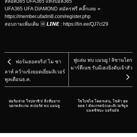
สล็อต365 UFA365 แทงบอล365
UFA365 UFA DIAMOND สมัครฟรี คลิ๊กเลย ➢
https://member.ufadm8.com/register.php
สอบถามเพิ่มเติม 🆔 𝙇𝙄𝙉𝙀 :
https://lin.ee/QJ7cl29
ฟูแล่ม พบ แมนยู ! ลิซานโดร
ฟอร์มฮอตจริง! โม ซา
มาร์ตีเนซ รับมีเฮงยิงดับเจ้าสัว
ลาห์ คว้าแข้งยอดเยี่ยมลิเวอร์
พูลเดือนธ.ค.
ฟอร์มห่วย ใจปลาซิว! สิ่งที่อยาก
โซโบซไล โคตรเด่น, โชต้า สุด
บอกหลังเกม สเปอร์ส พบ แมนยู
ยอด ! ตัดเกรดนักเตะลิเวอร์พูล
แมตช์ชนะ บอร์นมัธ