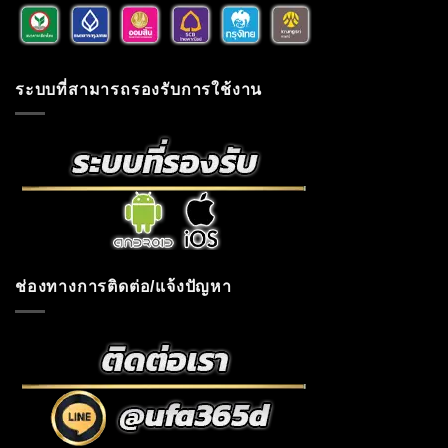
ระบบที่สามารถรองรับการใช้งาน
ช่องทางการติดต่อ/แจ้งปัญหา