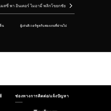
 เมสซี่ พา อินเตอร์ ไมอามี่ พลิกโขยกชัย
ด็น
ผู้เล่นลิเวอร์พูลกับสองเกมที่ผ่านไป
วิกฤตกองหน้าผี,อังเก
ประเด็น แมนยู บุกแพ
้
ช่องทางการติดต่อ/แจ้งปัญหา