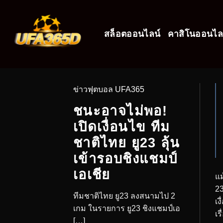
สล็อตออนไลน์
คาสิโนออนไล
ข่าวฟุตบอล UFA365
ชนะอาจไม่พอ!
เปิดเงื่อนไข ทีม
ชาติไทย ยู23 ลุ้น
เข้ารอบชิงแชมป์
เอเชีย
แม
23
ทีมชาติไทย ยู23 ลงสนามไป 2
เง
เกม ในรายการ ยู23 ชิงแชมป์เอ
เร
[…]