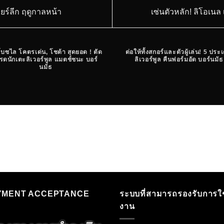
มียร์ลีก ฤดูกาลหน้า
เซ่นตัวหลัก! ลิโอเนล
บซไล โคตรเด่น, โชต้า สุดยอด ! ตัด
ต่อให้ทั้งสกอร์และตัวผู้เล่น! 5 ประเ
รดนักเตะลิเวอร์พูล แมตช์ชนะ บอร์
ลิเวอร์พูล คืนฟอร์มอัด บอร์นมัธ
นมัธ
YMENT ACCEPTANCE
ระบบที่สามารถรองรับการใช
งาน