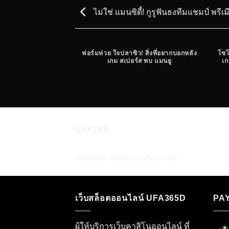
ไม่ใช่ แมนซิตี้! กูรูฟันธงทีมแชมป์ พรีเ
ฟอร์มห่วย ใจปลาซิว! สิ่งที่อยากบอกหลัง
โซโ
เกม สเปอร์ส พบ แมนยู
เก
UFA365
สล็อตJOKER
สล็อตทุนน้อย
สล็อตแตกหนัก
เว็บสล็อตออนไลน์ UFA365D
PA
ผู้ให้บริการเว็บคาสิโนออนไลน์ ที่