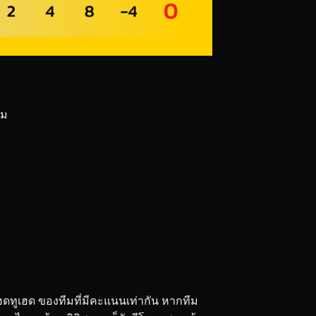
าม
เฮดทูเฮด ของทีมที่มีคะแนนเท่ากัน หากทีม