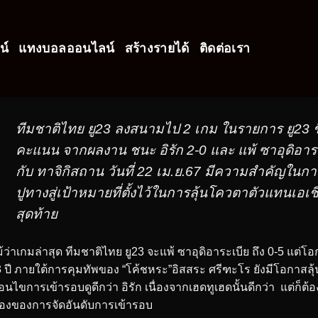
น์
แทงบอลออนไลน์
สร้างรายได้
ติดต่อเรา
ทีมชาติไทย ยู23 ลงสนามไป 2 เกม ในรายการ ยู23 ชิ
คะแนน จากผลงาน ชนะ อิรัก 2-0 และ แพ้ ซาอุดิอาระ
กับ ทาจิกิสถาน วันที่ 22 เม.ย.67 มีความสำคัญในกา
ปูทางสู่เป้าหมายที่ตั้งไว้ในการลุ้นโควตาตัวแทนเอเ
สุดท้าย
้ว่าเกมล่าสุด ทีมชาติไทย ยู23 จะแพ้ ซาอุดิอาระเบีย ถึง 0-5 แต่โ
 ปี ภายใต้การคุมทัพของ “โค้ชหระ”อิสสระ ศรีฑะโร ยังมีโอกาสลุ้
ื่อนไขการเข้ารอบดูดีกว่า อิรัก เนื่องจากเฮดทูเฮดนั้นดีกว่า แต่ก็ต้
ื่องของการจัดอันดับการเข้ารอบ