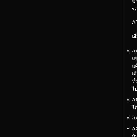
ชา
รอ
A
เง
กร
เพ
แต
เส
ทั
ไ
กร
ไ
กร
กร
กั