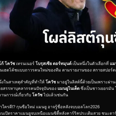
โก้ โควัช
เทรนเนอร์
โบรุสเซีย ดอร์ทมุนด์
เป็นหนึ่งในตัวเลือกที่
แมน
็นเฮดโค้ชแบบถาวรคนใหม่ของทีม ตามรายงานของ สกายสปอร์ตส์ สื
ึ่งในสาเหตุสำคัญที่ทำให้
โควัช
มาอยู่ในลิสต์นี้ด้วยเป็นเพราะผ่า
่ายสรรหาบุคลากรคนปัจจุบันของ
แมนยูไนเต็ด
ซึ่งเป็นชาวเยอรมัน 
านการณ์เกี่ยวกับ
โควัช
ไปแล้วเช่นกัน
าใครดี!? กุนซือใหม่ แมนยู อาจรู้ชื่อหลังจบบอลโลก2026
อนเปิดราคาแมนยูจบเหนือแมนซิตี้หลังคาร์ริคประเดิมสวย ชนะดาร์บ