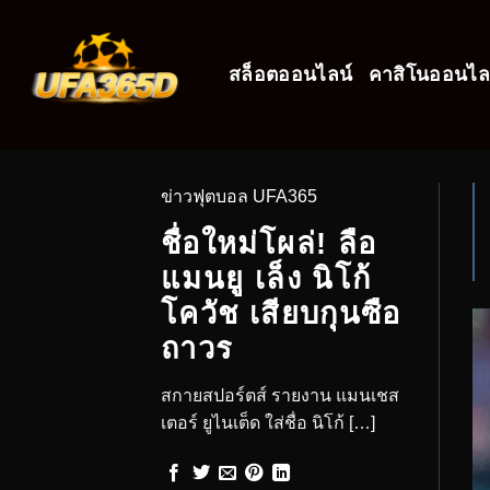
สล็อตออนไลน์
คาสิโนออนไล
ข่าวฟุตบอล UFA365
ชื่อใหม่โผล่! ลือ
แมนยู เล็ง นิโก้
โควัช เสียบกุนซือ
ถาวร
สกายสปอร์ตส์ รายงาน แมนเชส
เตอร์ ยูไนเต็ด ใส่ชื่อ นิโก้ […]