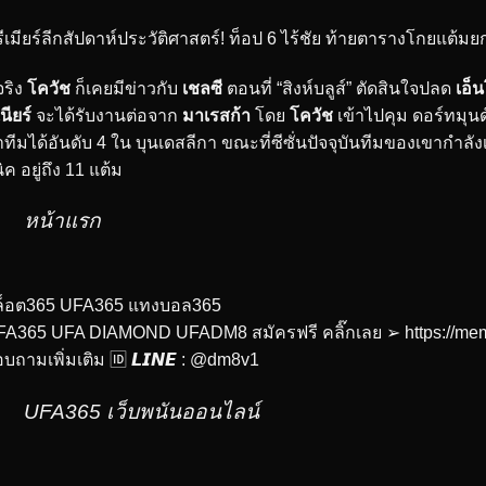
ีเมียร์ลีกสัปดาห์ประวัติศาสตร์! ท็อป 6 ไร้ชัย ท้ายตารางโกยแต้ม
่จริง
โควัช
ก็เคยมีข่าวกับ
เชลซี
ตอนที่ “สิงห์บลูส์” ตัดสินใจปลด
เอ็
เนียร์
จะได้รับงานต่อจาก
มาเรสก้า
โดย
โควัช
เข้าไปคุม ดอร์ทมุนด์
ทีมได้อันดับ 4 ใน บุนเดสลีกา ขณะที่ซีซั่นปัจจุบันทีมของเขากำลังเ
ิค อยู่ถึง 11 แต้ม
หน้าแรก
ล็อต365 UFA365 แทงบอล365
FA365 UFA DIAMOND UFADM8 สมัครฟรี คลิ๊กเลย ➢
https://me
บถามเพิ่มเติม 🆔 𝙇𝙄𝙉𝙀 : @dm8v1
UFA365 เว็บพนันออนไลน์