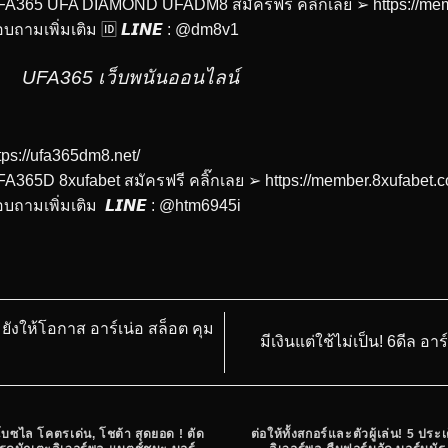
FA365 UFA DIAMOND UFADM8 สมัครฟรี คลิ๊กเลย ➢
https://me
บถามเพิ่มเติม 🆔 𝙇𝙄𝙉𝙀 : @dm8v1
UFA365 เว็บพนันออนไลน์
tps://ufa365dm8.net/
A365D 8xufabet สมัครฟรี คลิ๊กเลย ➢
https://member.8xufabet
บถามเพิ่มเติม 𝙇𝙄𝙉𝙀 : @htm6945i
ล ยังให้โอกาส อาร์เน่อ สล็อต คุม
มีเงินแต่ใช้ไม่เป็น! 6ดีล อ
บซไล โคตรเด่น, โชต้า สุดยอด ! ตัด
ต่อให้ทั้งสกอร์และตัวผู้เล่น! 5 ประเ