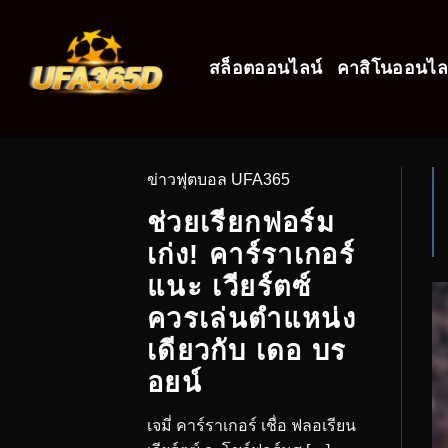
สล็อตออนไลน์
คาสิโนออนไล
ข่าวฟุตบอล UFA365
ช่วยเรียกฟอร์ม
เก่ง! คาร์ราเกอร์
แนะ เวียร์ตซ์
ควรเล่นตำแหน่ง
เดียวกับ เดอ บร
อยน์
เจมี่ คาร์ราเกอร์ เชื่อ ฟลอเรียน