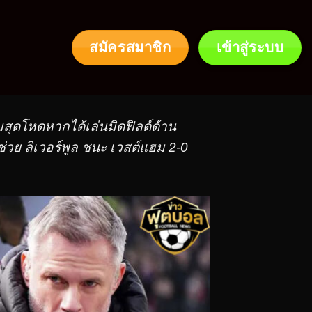
สมัครสมาชิก
เข้าสู่ระบบ
ร์มสุดโหดหากได้เล่นมิดฟิลด์ด้าน
่วย ลิเวอร์พูล ชนะ เวสต์แฮม 2-0