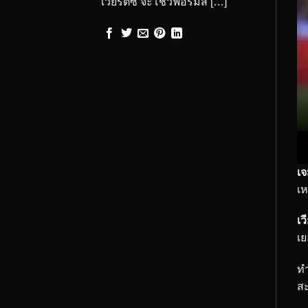
เวียร์ตซ์ จะโชว์ฟอร์มส […]
เจ
เห
เว
เย
ทำ
สะ