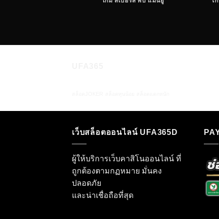
เกม สเปอร์ส พบ แมนยู
เก
UFA365
สล็อตJOKER
สล็อตทุนน้อย
สล็อตแตกหนัก
เว็บสล็อตออนไลน์ UFA365D
PA
ผู้ให้บริการเว็บคาสิโนออนไลน์ ที่
ถูกต้องตามกฏหมาย มั่นคง
ปลอดภัย
และน่าเชื่อถือที่สุด