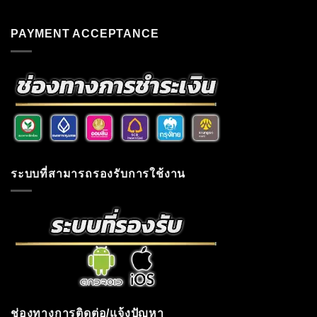
PAYMENT ACCEPTANCE
ระบบที่สามารถรองรับการใช้งาน
ช่องทางการติดต่อ/แจ้งปัญหา