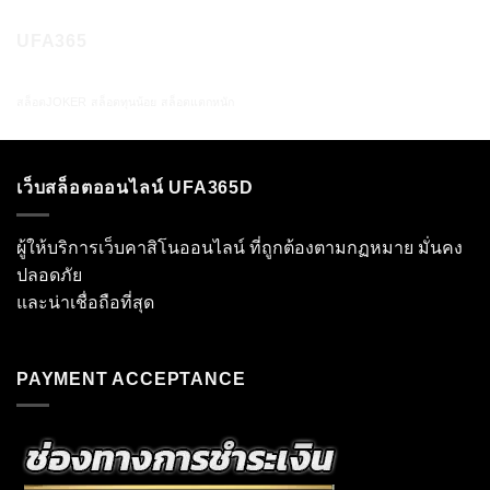
UFA365
สล็อตJOKER
สล็อตทุนน้อย
สล็อตแตกหนัก
เว็บสล็อตออนไลน์ UFA365D
ผู้ให้บริการเว็บคาสิโนออนไลน์ ที่ถูกต้องตามกฏหมาย มั่นคง
ปลอดภัย
และน่าเชื่อถือที่สุด
PAYMENT ACCEPTANCE