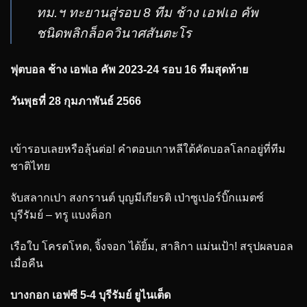
ทม.ฯ ทะยานสู่รอบ 8 ทีม ช้าง เอฟเอ คัพ
ชนิดพลิกล็อควินาศสันตะโร
ฟุตบอล ช้าง เอฟเอ คัพ 2023-24 รอบ 16 ทีมสุดท้าย
วันพุธที่ 28 กุมภาพันธ์ 2566
เข้ารอบเลยหรือลุ้นต่อ! คำตอบเกาหลีใต้คัดบอลโลกอยู่ที่ทีม
ชาติไทย
จับสลากเปา สงกรานต์ บุญมีเกียรติ เป่าซูเปอร์บิ๊กแมตซ์
บุรีรัมย์ – ทรู แบงค็อก
เรือใบ โครตโหด, จิ้งจอก ได้ยิ้ม, สาลิกา แม่นเป้า! สรุปผลบอล
เมื่อคืน
บางกอก เอฟซี 5-4 บุรีรัมย์ ยูไนเต็ด