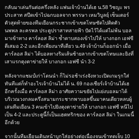
กลับมาเล่นกันต่อครึ่งหลัง แฟนเจ้าบ้านได้เฮ น.58 วิชญะ พร
ประสาท สปีดเข้าไปฉกบอลจาก พรรษา เหมวิบูลยฺ์ เซ็นเตอร์
ตัวสุดท้ายของทีมเยือนกระชากเข้าเขตโทษซัดไปติดตัว
นพพล ละครพล ประตูปราสาทสายฟ้า ปัดไว้ได้แต่ไม่พ้น บอล
มาเข้าทาง คาร์ลอส ลิม่า ซ้ำดาบสองเข้าไปให้ บางกอก เอฟซี
ตีเสมอ 2-2 และอีกเพียงนาทีเดียว น.49 เจ้าบ้านก็ออกนำ เมื่อ
คาร์ลอส ลิม่า ได้บอลทางริมเส้นซ้ายลากเข้าเขตโทษและยิงที่
เสาแรกตุงตาข่ายให้ บางกอก เอฟซี นำ 3-2
หลังจากแชมป์เก่าโดนนำ ก็ไม่รอช้าเร่งจังหวะเปิดเกมรุกใส่
ทันทีแต่ก็ทำอะไรเจ้าบ้านไม่ได้ น. 69 กองเชียร์เจ้าบ้านได้เฮ
อีกครั้งเมื่อ คาร์ลอส ลิม่า อาศัยความขยัยไปแย่งบอลมาได้
บริเวณวงกลมครึ่งสนามกระชากพาบอลขึ้นมาคนเดียวหลบผู้
เล่นทีมเยือน 3 คนเข้าไปยิงตุงตาข่ายให้ บางกอก เอฟซี หนีไป
เป็น 4-2 และประตูนี้ก็เป็นแฮตทริกของ คาร์ลอส ลิม่า ในเกมนี้
อีกด้วย
จากนั้นทีมเยือนเดินหน้าบุกใส่อย่างต่อเนื่องจนเข้าทดเจ็บ 10