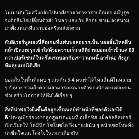
โมเมนตัมไม่สวิงกลับไปหาฝั่งกาลาตาซารายอีกเลย แม้บูรุค
จะตัดสินใจเปลี่ยนตัวส่ง โนอา แลง กับ ลีรอย ซาเน่ ลงสนาม
มาตั้งแต่นาทีแรกของครึ่งหลังก็ตาม
กับลิเวอร์พูลเองนี่คือเกมที่แฟนบอลอยากเห็น บอลสั้นไหลลื่น
กล้าเปิดเกมรุกเข้าใส่ด้วยความเร็ว สถิติผ่านบอลเข้าเป้าแค่ 80
กว่าเปอร์เซนต์ในครึ่งแรกบอกกับเราว่าเกมนี้ อาร์เน่อ สั่งลูก
ทีมลุยแบบได้เสีย
บอลสั้นในพื้นที่แคบ ๆ เล่นกัน 3-4 คนทำได้ไหลลื่นดีในหลาย
ๆ จังหวะ รวมถึงความสามารถเฉพาะตัวของนักเตะแต่ละคน
ช่วยสร้างโอกาสให้ทีมได้เรื่อย ๆ
สิ่งที่น่าพอใจยิ่งขึ้นคือลูกเซ็ตเพลย์ทำหน้าที่ของตัวเองได้
ดี
ประตูเบิกร่องจากลูกสูตรเตะมุมที่ อเล็กซิส แม็คอัลลิสเตอร์
เปิดเรียดให้ โดมินิก โซโบซไล วิ่งมาแปเน้น ๆ หน้าเขตโทษทั้ง
น่าชื่นใจและโล่งใจในเวลาเดียวกัน