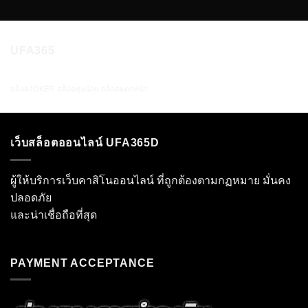
UFA365
สล็อตJOKER
สล็อตทุนน้อย
สล็อตแตกหนัก
เว็บสล็อตออนไลน์ UFA365D
ผู้ให้บริการเว็บคาสิโนออนไลน์ ที่ถูกต้องตามกฏหมาย มั่นคง
ปลอดภัย
และน่าเชื่อถือที่สุด
PAYMENT ACCEPTANCE