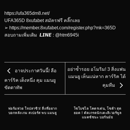
https://ufa365dm8.net/
UFA365D 8xufabet สมัครฟรี คลิ๊กเลย
➢
https://member.8xufabet.com/register.php?mk=365D
สอบถามเพิ่มเติม 𝙇𝙄𝙉𝙀 : @htm6945i
อย่าซ้ำรอย อโมริม! 3 สิ่งแฟน
อาจประกาศวันนี้! ลือ
แมนยู เห็นแน่หาก คาร์ริค ได้
คาร์ริค เต็งหนึ่ง คุม แมนยู
คุมทีม
ขัดตาทัพ
ฟอร์มห่วย ใจปลาซิว! สิ่งที่อยาก
โซโบซไล โคตรเด่น, โชต้า สุด
บอกหลังเกม สเปอร์ส พบ แมนยู
ยอด ! ตัดเกรดนักเตะลิเวอร์พูล
แมตช์ชนะ บอร์นมัธ