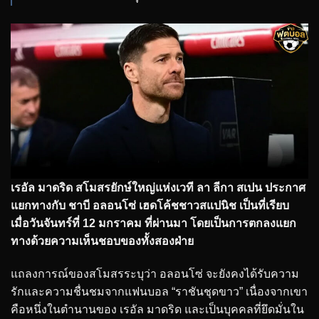
เรอัล มาดริด สโมสรยักษ์ใหญ่แห่งเวที ลา ลีกา สเปน ประกาศ
แยกทางกับ ชาบี อลอนโซ่ เฮดโค้ชชาวสแปนิช เป็นที่เรียบ
เมื่อวันจันทร์ที่ 12 มกราคม ที่ผ่านมา โดยเป็นการตกลงแยก
ทางด้วยความเห็นชอบของทั้งสองฝ่าย
แถลงการณ์ของสโมสรระบุว่า อลอนโซ่ จะยังคงได้รับความ
รักและความชื่นชมจากแฟนบอล “ราชันชุดขาว” เนื่องจากเขา
คือหนึ่งในตำนานของ เรอัล มาดริด และเป็นบุคคลที่ยึดมั่นใน