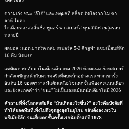
ให้สโมสร
ความเก่ง ชนะ “อีโก้” และเหตุผลที่ สล็อต ตัดใจจาก โม ซา
ลาห์ ไม่ลง
ไก่เดือยทองส่อสิ้นชื่อ!ทูดอร์ พา สเปอร์ส ทุบสถิติห่วยสุดรอบ
หลายปี
ผลบอล : แอต.มาดริด ถล่ม สเปอร์ส 5-2 ศึกยูฟ่า แชมเปี้ยนส์ลีก
16 ทีม นัดแรก
แต่ตัดภาพกลับมาในเดือนมีนาคม 2026 ท็อตแน่ม ฮ็อทสเปอร์
กำลังเผชิญหน้ากับความจริงที่ตบหน้าอย่างแรง พวกเขารั้ง
อันดับ 16 ของตาราง มีแต้มเหนือโซนตกชั้นเพียงคะแนนเดียว
และยังสะกดคำว่า “ชนะ” ไม่เป็นเลยแม้แต่นัดเดียวในปี 2026
คำถามที่ทั้งโลกสงสัยคือ “มันเกิดอะไรขึ้น?” อะไรคือปัจจัยที่
ทำให้ยอดทีมที่เพิ่งไปถึงจุดสูงสุดในยุโรป กลับดิ่งลงเหวใน
พรีเมียร์ลีก จนเสี่ยงตกชั้นครั้งแรกนับตั้งแต่ปี 1978