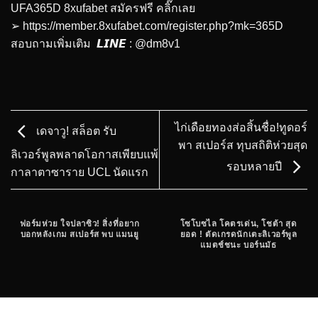
UFA365D 8xufabet สมัครฟรี คลิ๊กเลย
➢
https://member.8xufabet.com/register.php?mk=365D
สอบถามเพิ่มเติม 𝙇𝙄𝙉𝙀 : @dm8v1
ไก่เดือยทองส่อสิ้นชื่อ!ทูดอร์
เดจาวู! สล็อต รับ
พา สเปอร์ส ทุบสถิติห่วยสุด
ลิเวอร์พูลพลาดโอกาสเพียบแพ้
รอบหลายปี
กาลาตาซาราย UCL นัดแรก
ฟอร์มห่วย ใจปลาซิว! สิ่งที่อยาก
โซโบซไล โคตรเด่น, โชต้า สุด
บอกหลังเกม สเปอร์ส พบ แมนยู
ยอด ! ตัดเกรดนักเตะลิเวอร์พูล
แมตช์ชนะ บอร์นมัธ