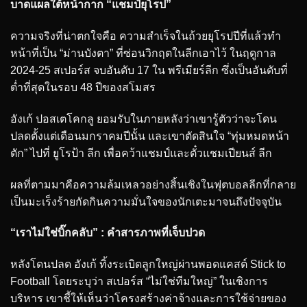
บาดแผลใต้หน้ากาก “แชมป์ยุโรป”
ความจริงที่น่าตกใจคือ ความสำเร็จในถ้วยยุโรปปีที่แล้วทำ
หน้าที่เป็น “ม่านบังตา” ที่ซ่อนวิกฤตในลีกเอาไว้ ในฤดูกาล
2024-25 สเปอร์ส จบอันดับ 17 ใน พรีเมียร์ลีก ซึ่งเป็นอันดับที่
ต่ำที่สุดในรอบ 48 ปีของสโมสร
อังเก้ ปอสเตโคกลู ยอมรับในภายหลังว่าเขารู้ตัวว่าจะโดน
ปลดตั้งแต่เดือนมกราคมปีนั้น และเขาตัดสินใจ “ทุ่มหมดหน้า
ตัก” ไปที่ ยูโรป้า ลีก เพื่อคว้าแชมป์และตั๋วแชมเปียนส์ ลีก
ผลที่ตามมาคือความล้มเหลวอย่างสิ้นเชิงในฟุตบอลลีกที่กลาย
เป็นมะเร็งร้ายกัดกินความมั่นใจของนักเตะมาจนถึงปัจจุบัน
“เราไม่ใช่บิ๊กคลับ” : คำสารภาพที่เจ็บปวด
หลังโดนปลด อังเก้ ทิ้งระเบิดลูกใหญ่ผ่านพอดแคสต์ Stick to
Football โดยระบุว่า สเปอร์ส “ไม่ใช่ทีมใหญ่” ในเชิงการ
บริหาร เขาชี้ให้เห็นว่าโครงสร้างค่าจ้างและการใช้จ่ายของ