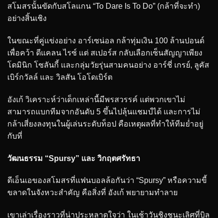
สโมสรนั้นขัดกับสโลแกน “To Dare Is To Do” (กล้าที่จะทำ)
อย่างสิ้นเชิง
ในขณะที่คู่แข่งอย่าง อาร์เซน่อล กล้าทุ่มเงิน 100 ล้านปอนด์
เพื่อคว้า ดีแคลน ไรซ์ แต่ สเปอร์ส กลับเลือกเซ็นสัญญาเพียง
โดมินิก โซลันกี้ และกลุ่มวัยรุ่นสามคนอย่าง อาร์ชี่ เกรย์, ลูคัส
เบิร์กวัลล์ และ วิลสัน โอโดเบิร์ต
อังเก้ วิเคราะห์ว่าเด็กเหล่านี้มีพรสวรรค์ แต่พวกเขาไม่
สามารถแบกทีมจากอันดับ 5 ขึ้นไปลุ้นแชมป์ได้ และการไม่
กล้าเสี่ยงลงทุนในผู้เล่นระดับท็อป คือเหตุผลที่ทำให้ทีมย่ำอยู่
กับที่
วัฒนธรรม “Spursy” และ วิกฤตศรัทธา
ดีเอ็นเอของสโมสรที่แฟนบอลล้อกันว่า “Spursy” หรือความขี้
ขลาดในจังหวะสำคัญ คือสิ่งที่ อังเก้ พยายามทำลาย
เขาเล่าเรื่องราวที่น่าประหลาดใจว่า ในเช้าวันชิงชนะเลิศที่บิล