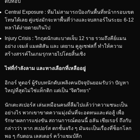
ดับท็อป
Central Exposure : ทีมไม่สามารถป้องกันพื้นที่หน้ากรอบเขต
โทษได้เลย คู่แข่งมักจะหาพื้นที่ว่างและจบสกอร์ในระยะ 6-12
หลาได้ง่ายดายเกินไป
Injury Crisis : วิกฤตนักเตะบาดเจ็บ 12 ราย รวมถึงคีย์แมน
อย่าง เจมส์ แมดดิสัน และ เดยาน คูลูเซฟสกี้ ทำให้ความ
สร้างสรรค์ในเกมรุกหายไปโดยสิ้นเชิง
ไฟที่กำลังลาม และทางเลือกที่เหลืออยู่
อิกอร์ ทูดอร์ ผู้รับบทนักดับเพลิงคนปัจจุบันยอมรับว่า ปัญหา
ใหญ่ที่สุดไม่ใช่แท็กติก แต่เป็น “จิตวิทยา”
นักเตะสเปอร์ส เล่นเหมือนคนที่ลืมไปแล้วว่าความชนะเป็น
อย่างไร พวกเขาขาดความมุ่งมั่นที่จะอดทนและต่อสู้ เพื่อ
รักษาผลการแข่งขัน สถานการณ์ตอนนี้ อลัน เชียเรอร์ ถึงกับ
กล่าวว่า หาก สเปอร์ส ตกชั้นจริง ๆ มันจะเป็นเรื่องที่ช็อกโลก
พอ ๆ กับตอน เลสเตอร์ คว้าแชมป์ลีก