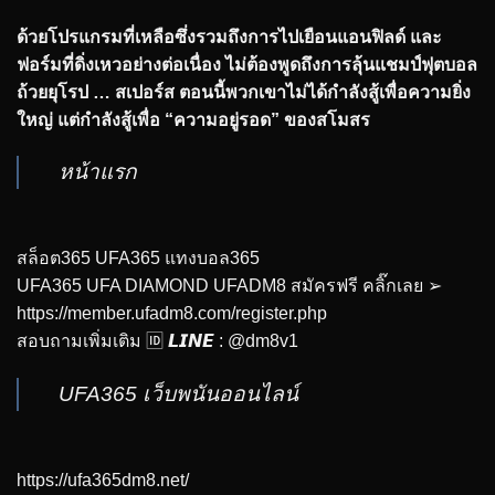
ด้วยโปรแกรมที่เหลือซึ่งรวมถึงการไปเยือนแอนฟิลด์ และ
ฟอร์มที่ดิ่งเหวอย่างต่อเนื่อง ไม่ต้องพูดถึงการลุ้นแชมป์ฟุตบอล
ถ้วยยุโรป … สเปอร์ส ตอนนี้พวกเขาไม่ได้กำลังสู้เพื่อความยิ่ง
ใหญ่ แต่กำลังสู้เพื่อ “ความอยู่รอด” ของสโมสร
หน้าแรก
สล็อต365 UFA365 แทงบอล365
UFA365 UFA DIAMOND UFADM8 สมัครฟรี คลิ๊กเลย ➢
https://member.ufadm8.com/register.php
สอบถามเพิ่มเติม 🆔 𝙇𝙄𝙉𝙀 : @dm8v1
UFA365 เว็บพนันออนไลน์
https://ufa365dm8.net/