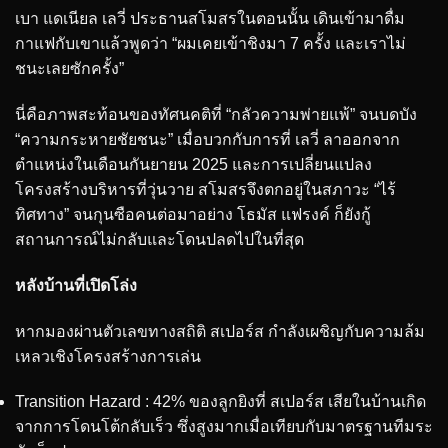
เบา แดเนียล เลวี่ ประธานสโมสรในตอนนั้น เดินเข้ามาดื่ม
กาแฟกับเขาแล้วพูดว่า “ผมเคยเข้าชิงมา 7 ครั้ง และเราไม่
ชนะเลยซักครั้ง”
นี่คือภาพสะท้อนของทัศนคติที่ “กลัวความพ่ายแพ้” จนบดบัง
“ความกระหายชัยชนะ” เมื่อบวกกับการที่ เลวี่ ลาออกจาก
ตำแหน่งในเดือนกันยายน 2025 และการเปลี่ยนแปลง
โครงสร้างบริหารที่วุ่นวาย สโมสรจึงตกอยู่ในสภาวะ “ไร้
ทิศทาง” จนกุนซือคนต่อมาอย่าง โธมัส แฟรงค์ ก็ยังกู้
สถานการณ์ไม่กลับและโดนปลดไปในที่สุด
หลังบ้านที่เปิดโล่ง
หากมองผ่านตัวเลขทางสถิติ สเปอร์ส กำลังเผชิญกับความล้ม
เหลวเชิงโครงสร้างการเล่น
Transition Hazard : 42% ของลูกยิงที่ สเปอร์ส เสียในบ้านเกิด
จากการโดนโต้กลับเร็ว ซึ่งสูงมากเมื่อเทียบกับมาตรฐานทีมระ