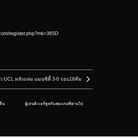
.com/register.php?mk=365D
้าว UCL หลังถล่ม แมนซิตี้ 3-0 รอบ16ทีม
ด็น
ผู้เล่นลิเวอร์พูลกับสองเกมที่ผ่านไป
วิกฤตกองหน้าผี,อังเก
ประเด็น แมนยู บุกแพ