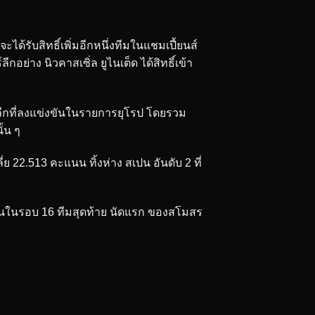
้รับสิทธิ์เพิ่มอีกหนึ่งทีมในแชมเปี้ยนส์
ีกอย่าง นิวคาสเซิ่ล ยูไนเต็ด ได้สิทธิ์เข้า
ี่ลงแข่งขันในรายการยุโรป โดยรวม
้น ๆ
ี่ย 22.513 คะแนน ทิ้งห่าง สเปน อันดับ 2 ที่
ขันในรอบ 16 ทีมสุดท้าย นัดแรก ของสโมสร