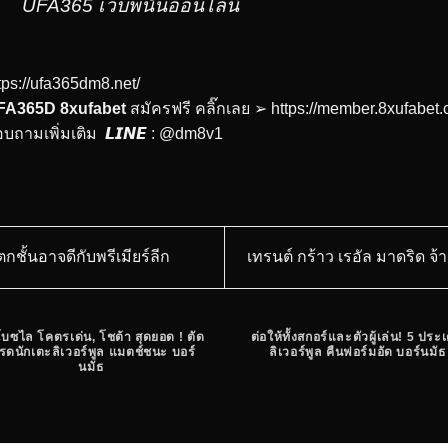
UFA365 เว็บพนันออนไลน์
tps://ufa365dm8.net/
FA365D 8xufabet
สมัครฟรี คลิ๊กเลย ➢
https://member.8xufabet
บถามเพิ่มเติม 𝙇𝙄𝙉𝙀 : @dm8v1
ตกชั้นอาจดีกับพรีเมียร์ลีก
เทรนต์ กร้าว เรอัล มาดริด จ
บซไล โคตรเด่น, โชต้า สุดยอด ! ตัด
ต่อให้ทั้งสกอร์และตัวผู้เล่น! 5 ประเ
รดนักเตะลิเวอร์พูล แมตช์ชนะ บอร์
ลิเวอร์พูล คืนฟอร์มอัด บอร์นมัธ
นมัธ