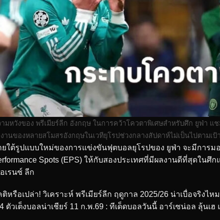
ามหวังของ พรีเมียร์ลีก อังกฤษ ในการคว้าโควตาพิเศษสำหรับศึก ยูฟ่า แชมเ
งานของหลายสโมสรอังกฤษในเวทียุโรปช่วงกลางสัปดาห์ไม่เป็นไปตามเป้
ยใต้รูปแบบใหม่ของการแข่งขันฟุตบอลยุโรปของ ยูฟ่า จะมีการมอ
rformance Spots (EPS) ให้กับสองประเทศที่มีผลงานดีที่สุดในศึกแ
อเรนซ์ ลีก
ติหรือเปล่า! วิเคราะห์ พรีเมียร์ลีก ฤดูกาล 2025/26 น่าเบื่อจริงไหม
้ 4 ตัวเต็งบอลน่าเชียร์ 11 ก.พ.69 : ทีเด็ดบอลวันนี้ อาร์เซน่อล ลุ้นเฮ