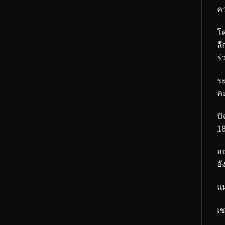
คว
โค
ลี
ร่
ร
คะ
ปั
18
อย
อ
แม
เช