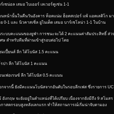
ร์เซน่อล เสมอ ไบเออร์ เลเวอร์คูเซ่น 1-1
อนหน้านั้นในคืนวันอังคาร ท็อตแน่ม ฮ็อตสเปอร์ แพ้ แอตเลติโก มา
ย 0-1 และ นิวคาสเซิ่ล ยูไนเต็ด เสมอ บาร์เซโลน่า 1-1 ในบ้าน
ระบบคะแนนของยูฟ่า การชนะจะได้ 2 คะแนนค่าสัมประสิทธิ์ ส่ว
เศษ สำหรับทีมที่ผ่านเข้าสู่รอบต่อไป โดย
มเปี้ยนส์ ลีก ได้โบนัส 1.5 คะแนน
โรปา ลีก ได้โบนัส 1 คะแนน
นเฟอเรนซ์ ลีก ได้โบนัส 0.5 คะแนน
กจากนี้ ยังมีคะแนนโบนัสจากอันดับในรอบลีกเฟส ซึ่งรายการ UC
้ อังกฤษ จะยังอยู่ในตำแหน่งที่ได้เปรียบ เนื่องจากยังมีถึง 9 สโมสร
อกาสตกรอบสูงหลังเลกแรก ทำให้สถานการณ์เริ่มน่าจับตามอง