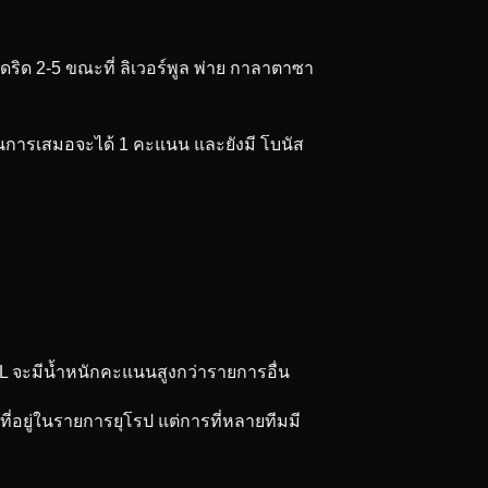
ดริด 2-5 ขณะที่ ลิเวอร์พูล พ่าย กาลาตาซา
นการเสมอจะได้ 1 คะแนน และยังมี โบนัส
L จะมีน้ำหนักคะแนนสูงกว่ารายการอื่น
 ที่อยู่ในรายการยุโรป แต่การที่หลายทีมมี