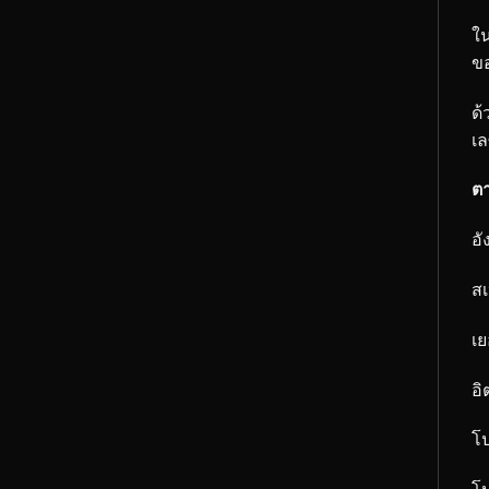
ใน
ขอ
ด้
เล
ตา
อั
สเ
เย
อิ
โป