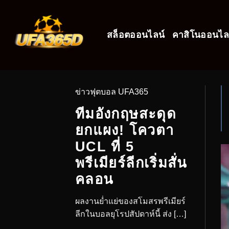
สล็อตออนไลน์
คาสิโนออนไล
ข่าวฟุตบอล UFA365
ทีมอังกฤษสะดุด
ยกแผง! โควตา
UCL ที่ 5
พรีเมียร์ลีกเริ่มสั่น
คลอน
ผลงานย่ำแย่ของสโมสรพรีเมียร์
ลีกในบอลยุโรปสัปดาห์นี้ ส่ง […]