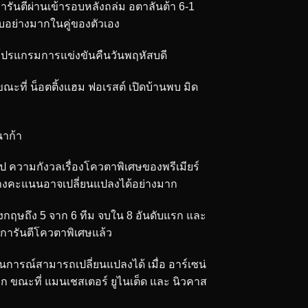
บการันตีผ่านเข้ารอบหลังถล่ม อตาลันต้า 6-1
ียบอย่างมากในคู่ของตัวเอง
ับโปรแกรมการแข่งขันคืนวันพฤหัสบดี
ขณะที่ น็อตติ้งแฮม ฟอเรสต์ เปิดบ้านพบ มิด
นาก้า
ป ความกังวลเรื่องโควตาพิเศษของพรีเมียร์
างคะแนนอาจเปลี่ยนแปลงได้อย่างมาก
กอังกฤษถึง 5 จาก 6 ทีม จบใน 8 อันดับแรก และ
บการันตีโควตาพิเศษแล้ว
ารณ์สามารถเปลี่ยนแปลงได้ เมื่อ อาร์เซน่
ีก ขณะที่ แมนเชสเตอร์ ยูไนเต็ด และ นิวคาส