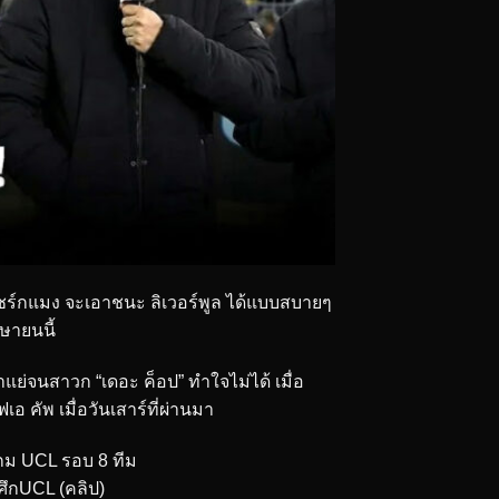
แชร์กแมง จะเอาชนะ ลิเวอร์พูล ได้แบบสบายๆ
มษายนนี้
ำแย่จนสาวก “เดอะ ค็อป” ทำใจไม่ได้ เมื่อ
 คัพ เมื่อวันเสาร์ที่ผ่านมา
นเกม UCL รอบ 8 ทีม
ศึกUCL (คลิป)