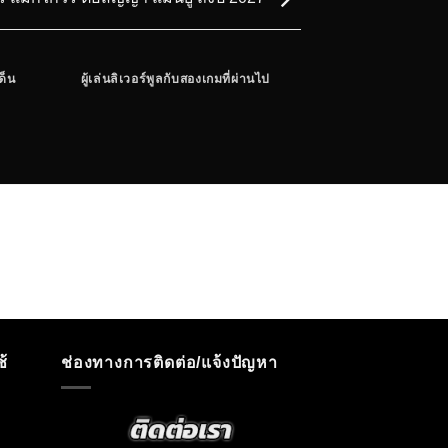
ด็น
ผู้เล่นลิเวอร์พูลกับสองเกมที่ผ่านไป
วิกฤตกองหน้าผี,อังเก
ประเด็น แมนยู บุกแพ
้
ช่องทางการติดต่อ/แจ้งปัญหา