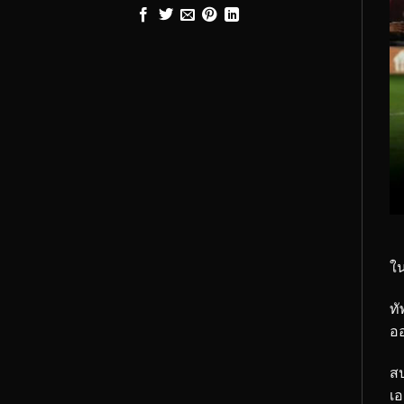
ใน
ทั
ออ
สป
เอ