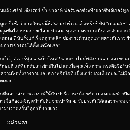
็นแล้วเศร้า! เชียเรอร์ ช้ำ ซาลาห์ ฟอร์มตกช่วงท้ายอาชีพลิเวอร์พูล
การี่ เชื่อว่าเกมวันพุธนี้ที่สนามปาร์ค เดส์ แพร็งซ์ ทัพ “เปแอสเช”
สุดขีดได้แบบสบายเกือกแน่นอน “พูดตามตรง เกมนี้น่าจะง่ายมาก ลิ
 เสมอ 7 นับตั้งแต่เริ่มฤดูกาลลีก ช่องว่างด้านคุณภาพต่างกันราว
อบการเข้ารอบได้ตั้งแต่นัดแรก”
ุณได้ดู ลิเวอร์พูล เล่นบ้างไหม? พวกเขาไม่มีพลังงานเลย และขาดค
ทักษะดี แต่ทีมกลับเล่นช้าเกินไป แต่เมื่อคุณเห็นความกระตือรือร
งความฟิตทั้งร่างกายและสภาพจิตใจที่แข็งแกร่ง เกมนี้แทบจะไม่ม
าดลอย!”
ุกทีมจากอังกฤษต่างแพ้ให้กับ ปารีส แซงต์-แชร์กแมง ตลอดช่วงปีค
ัวเมื่อต้องเผชิญหน้ากับทีมจากปารีส ผมรับประกันได้เลยว่าพวกเขา
ามหวาดหวั่น” ดูการี่ ร่ายยาว
หน้าแรก