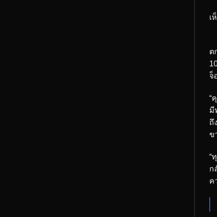
เห
ดู
ตก
10
จ็
“ค
มี
ถึ
ข
“ท
กล
คว