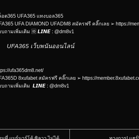
ล็อต365 UFA365 แทงบอล365
FA365 UFA DIAMOND UFADM8 สมัครฟรี คลิ๊กเลย ➢
https://me
บถามเพิ่มเติม 🆔 𝙇𝙄𝙉𝙀 : @dm8v1
UFA365 เว็บพนันออนไลน์
tps://ufa365dm8.net/
A365D 8xufabet สมัครฟรี คลิ๊กเลย ➢
https://member.8xufabet
บถามเพิ่มเติม 𝙇𝙄𝙉𝙀 : @dm8v1
ี่ แบร์นาร์โด้ ซิลวา ไม่ได้
ทางการ! แฮร์ร