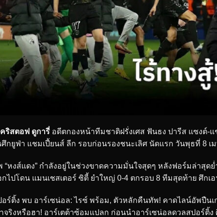
คริสตอฟ ดูการี่
อดีตกองหน้าทีมชาติฝรั่งเศส ฟันธง ปารีส แซงต์-
ศึกยูฟ่า แชมเปี้ยนส์ ลีก รอบก่อนรองชนะเลิศ นัดแรก วันพุธที่ 8 เ
พ “หงส์แดง” กำลังอยู่ในช่วงขาดความมั่นใจสุดๆ หลังฟอร์มล่าสุดย่
กไปโดน แมนเชสเตอร์ ซิตี้ ยำใหญ่ 0-4 ตกรอบ 8 ทีมสุดท้าย ศึกเอฟเอ
อร์ติ้ง พบ อาร์เซน่อล: ไรซ์ พร้อม, ตัวหลักคืนทัพ! คาดไลน์อัพปื
าจริงหรือฮา! อาร์เตต้าซ้อมแปลก ก่อนนำอาร์เซน่อลดวลสปอร์ติ้ง 