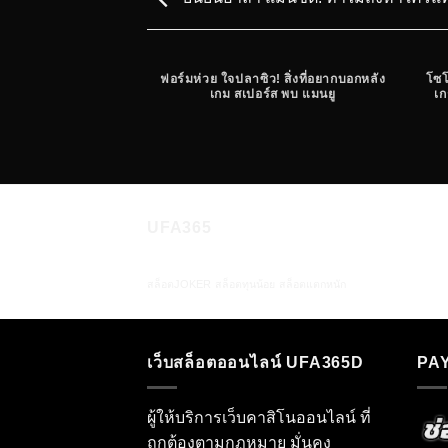
ฟอร์มห่วย ใจปลาซิว! สิ่งที่อยากบอกหลัง
โซโ
เกม สเปอร์ส พบ แมนยู
เก
UFA365
สล็อตJOKER
สล็อตทุนน้อย
สล็อตแตกหนัก
เว็บสล็อตออนไลน์ UFA365D
PA
ผู้ให้บริการเว็บคาสิโนออนไลน์ ที่
ถูกต้องตามกฏหมาย มั่นคง