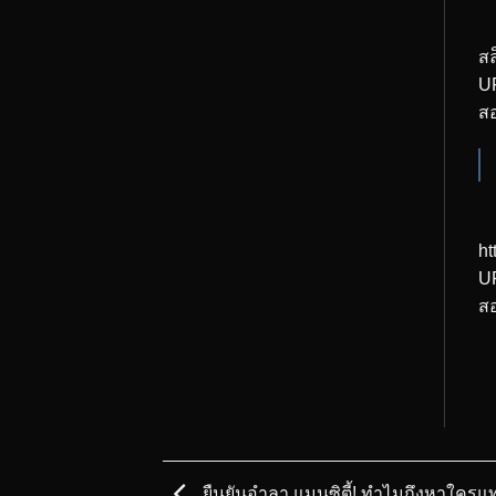
ส
U
สอ
ht
UF
สอ
ยืนยันอำลา แมนซิตี้! ทำไมถึงหาใครแทนท