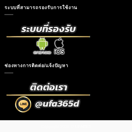
ระบบที่สามารถรองรับการใช้งาน
ช่องทางการติดต่อ/แจ้งปัญหา
Copyright 2026 ©
UFABET