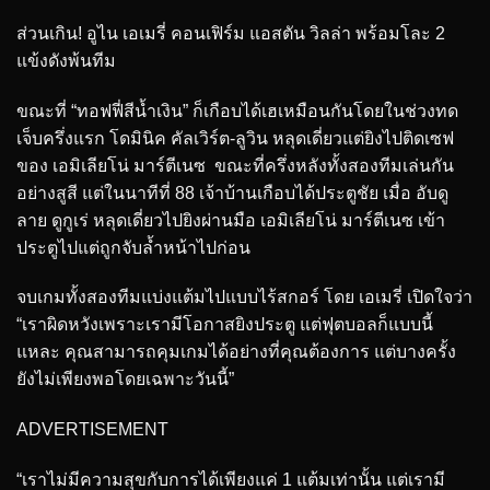
ส่วนเกิน! อูไน เอเมรี่ คอนเฟิร์ม แอสตัน วิลล่า พร้อมโละ 2
แข้งดังพ้นทีม
ขณะที่ “ทอฟฟี่สีน้ำเงิน” ก็เกือบได้เฮเหมือนกันโดยในช่วงทด
เจ็บครึ่งแรก โดมินิค คัลเวิร์ต-ลูวิน หลุดเดี่ยวแต่ยิงไปติดเซฟ
ของ เอมิเลียโน่ มาร์ตีเนซ ขณะที่ครึ่งหลังทั้งสองทีมเล่นกัน
อย่างสูสี แต่ในนาทีที่ 88 เจ้าบ้านเกือบได้ประตูชัย เมื่อ อับดู
ลาย ดูกูเร่ หลุดเดี่ยวไปยิงผ่านมือ เอมิเลียโน่ มาร์ตีเนซ เข้า
ประตูไปแต่ถูกจับล้ำหน้าไปก่อน
จบเกมทั้งสองทีมแบ่งแต้มไปแบบไร้สกอร์ โดย เอเมรี่ เปิดใจว่า
“เราผิดหวังเพราะเรามีโอกาสยิงประตู แต่ฟุตบอลก็แบบนี้
แหละ คุณสามารถคุมเกมได้อย่างที่คุณต้องการ แต่บางครั้ง
ยังไม่เพียงพอโดยเฉพาะวันนี้”
ADVERTISEMENT
“เราไม่มีความสุขกับการได้เพียงแค่ 1 แต้มเท่านั้น แต่เรามี