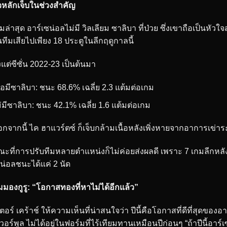
วหลักเจ็บในช่วงสำคัญ
มล่าสุด อาร์เซน่อลไม่มี วิลเลียม ซาลิบา ที่ป่วย ซึ่งเขาถือเป็นหั
ทีมเสียไปเพียง 18 ประตูในลีกฤดูกาลนี้
้งแต่ซีซั่น 2022-23 เป็นต้นมา
ื่อมีซาลิบา: ชนะ 68.6% เฉลี่ย 2.3 แต้มต่อเกม
่มีซาลิบา: ชนะ 42.1% เฉลี่ย 1.6 แต้มต่อเกม
กจากนี้ ไค ฮาแวร์ตซ์ ก็เจ็บกล้ามเนื้อหลังเพิ่งหายจากอาการเข
ะที่การปรับทีมหลายตำแหน่งก็ไม่ค่อยส่งผลดี เพราะ 7 เกมลีกหลังที
น่อลชนะได้แค่ 2 นัด
มมองกูรู: “โอกาสทองที่หาไม่ได้อีกแล้ว”
เตอร์ เคร้าช์ ให้ความเห็นที่น่าสนใจว่า ปีนี้คือโอกาสที่ดีที่สุดของอา
เวอร์พูล ไม่ได้อยู่ในฟอร์มที่ไร้เทียมทานเหมือนปีก่อนๆ “ถ้าปีนี้อ