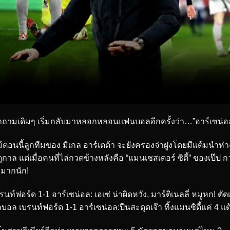
ถามเดิมๆ เริ่มกลับมาหลอกหลอนแฟนบอลอีกครั้งว่า…”อาร์เซน่อล
้ตอนนี้ลูกทีมของ มิเกล อาร์เตต้า จะยังครองจ่าฝูงโดยมีแต้มนำห่
ูกาล แต่เมื่อคนที่ไล่กวดข้างหลังคือ “แมนเชสเตอร์ ซิตี้” ของเป๊ป กวาร
มากนัก!
รนท์ฟอร์ด 1-1 อาร์เซน่อล: เอเซ่ น่าผิดหวัง, มาร์ติเนลลี่ หมูหก! ตั
บอล เบรนท์ฟอร์ด 1-1 อาร์เซน่อล:ปืนสะดุดเจ๊า ทิ้งแมนซิตี้แค่ 4 แต