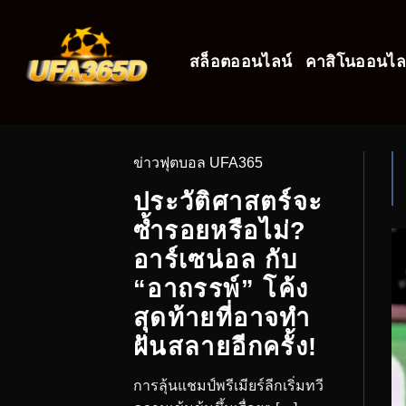
สล็อตออนไลน์
คาสิโนออนไล
ข่าวฟุตบอล UFA365
ประวัติศาสตร์จะ
ซ้ำรอยหรือไม่?
อาร์เซน่อล กับ
“อาถรรพ์” โค้ง
สุดท้ายที่อาจทำ
ฝันสลายอีกครั้ง!
การลุ้นแชมป์พรีเมียร์ลีกเริ่มทวี