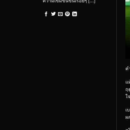
ความเข้มข้นขึ้นเรื่อยๆ […]
คำ
แม
ฤด
ใจ
เบ
ผล