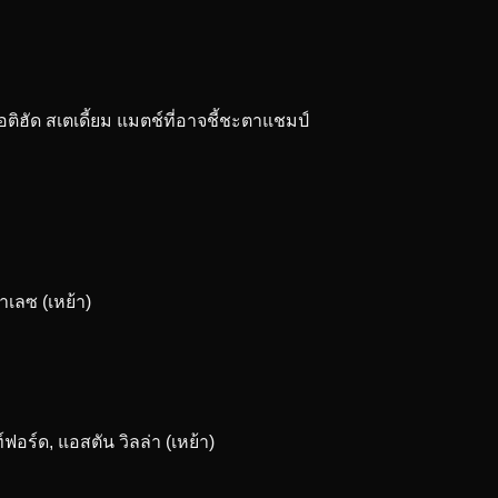
เอติฮัด สเตเดี้ยม แมตช์ที่อาจชี้ชะตาแชมป์
พาเลซ (เหย้า)
ฟอร์ด, แอสตัน วิลล่า (เหย้า)