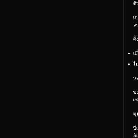
ตั
เก
จน
ตั
เม
ไม
นอ
ขณ
เซ
มุ
ปี
ลิ