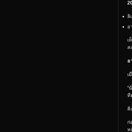
2
ลิ
อา
เห
สะ
อา
เม
“น
ที
สิ
ก่
หล