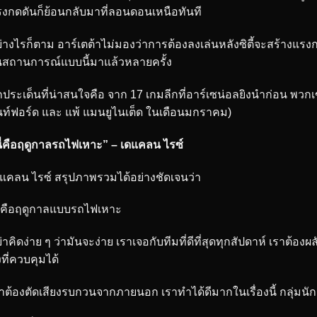
งกดดันก็ย้อนกลับมาที่ลอนดอนเหนือทันที
่างไรก็ตาม อาร์เตต้าไม่มองว่าการต้องลงเล่นหลังซิตี้จะสร้างแรง
นสถานการณ์แบบนี้มาแล้วหลายครั้ง
กประเด็นที่น่าสนใจคือ จาก 17 เกมลีกที่อาร์เซน่อลยิงนำก่อน พวกเ
ท์ฟอร์ด และ แพ้ แมนยูไนเต็ด ในเดือนมกราคม)
ี่คือฤดูกาลรถไฟเหาะ” – เดแคลน ไรซ์
แคลน ไรซ์ สรุปภาพรวมได้อย่างชัดเจนว่า
ี่คือฤดูกาลแบบรถไฟเหาะ
่าคิดง่าย ๆ ว่ามันจะง่าย เราเจอกับทีมที่ดีที่สุดทุกสัปดาห์ เราต้อง
่งที่ควบคุมได้
าต้องตัดเสียงรบกวนจากภายนอก เราทำได้ดีมากในเรื่องนี้ กลุ่มนั