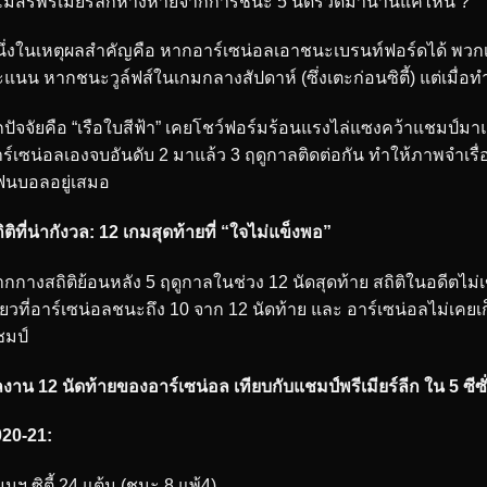
โมสรพรีเมียร์ลีกห่างหายจากการชนะ 5 นัดรวดมานานแค่ไหน ?
ึ่งในเหตุผลสำคัญคือ หากอาร์เซน่อลเอาชนะเบรนท์ฟอร์ดได้ พวก
แนน หากชนะวูล์ฟส์ในเกมกลางสัปดาห์ (ซึ่งเตะก่อนซิตี้) แต่เมื่อทำ
กปัจจัยคือ “เรือใบสีฟ้า” เคยโชว์ฟอร์มร้อนแรงไล่แซงคว้าแชมป์มา
ร์เซน่อลเองจบอันดับ 2 มาแล้ว 3 ฤดูกาลติดต่อกัน ทำให้ภาพจำเ
ฟนบอลอยู่เสมอ
ิติที่น่ากังวล: 12 เกมสุดท้ายที่ “ใจไม่แข็งพอ”
กกางสถิติย้อนหลัง 5 ฤดูกาลในช่วง 12 นัดสุดท้าย สถิติในอดีตไม่เข
ียวที่อาร์เซน่อลชนะถึง 10 จาก 12 นัดท้าย และ อาร์เซน่อลไม่เคยเก
ชมป์
งาน 12 นัดท้ายของอาร์เซน่อล เทียบกับแชมป์พรีเมียร์ลีก ใน 5 ซีซั
020-21:
นฯ ซิตี้ 24 แต้ม (ชนะ 8 แพ้4)