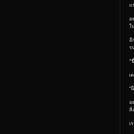
แร
อย
ใ
อี
รน
“น
เด
“น
อย
สิ
เร