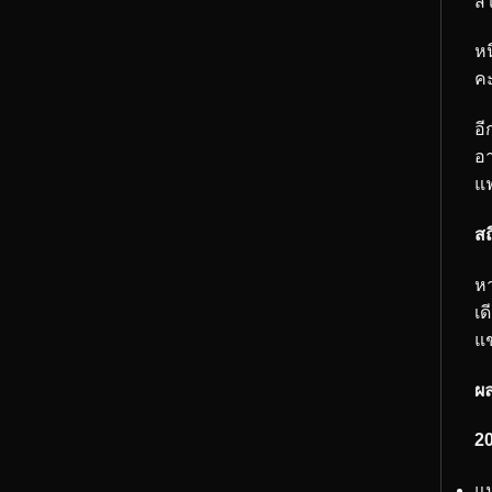
ส
หน
คะ
อี
อา
แ
สถ
หา
เด
แ
ผล
2
แม