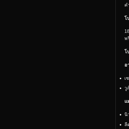
ค
โป
18
พร
โป
อา
เช
วู
แม
นิ
ลี