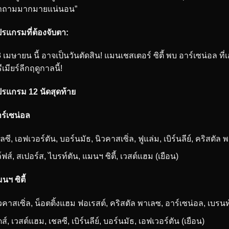
ำถามมากมายแน่นอน”
รแกรมที่ต้องจับตา:
 เมษายน นี้ อาจเป็นวันตัดสิน! แมนเชสเตอร์ ซิตี้ พบ อาร์เซน่อล ที่
ีเมียร์ลีกฤดูกาลนี้!
รแกรม 12 นัดสุดท้าย
ร์เซน่อล
ลซี, เอฟเวอร์ตัน, บอร์นมัธ, นิวคาสเซิ่ล, ฟูแล่ม, เบิร์นลีย์, คริสตัล 
ล์ฟส์, สเปอร์ส, ไบรท์ตัน, แมนฯ ซิตี้, เวสต์แฮม (เยือน)
นฯ ซิตี้
วคาสเซิ่ล, น็อตติ้งแฮม ฟอเรสต์, คริสตัล พาเลซ, อาร์เซน่อล, เบรนท์
ดส์, เวสต์แฮม, เชลซี, เบิร์นลีย์, บอร์นมัธ, เอฟเวอร์ตัน (เยือน)