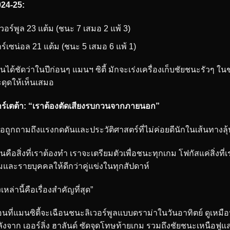
024-25:
เวอร์พูล 23 แต้ม (ชนะ 7 เสมอ 2 แพ้ 3)
ร์เซน่อล 21 แต้ม (ชนะ 5 เสมอ 6 แพ้ 1)
็นได้ชัดว่าในปีก่อนๆ แมนฯ ซิตี้ มักจะเร่งเครื่องเก็บชัยชนะรัวๆ 
ดุดให้เห็นเสมอ
ร์เตต้า: “เราต้องตัดเสียงรบกวนจากภายนอก”
ื่อถูกถามถึงแรงกดดันและประวัติศาสตร์ที่ไม่ค่อยดีนักในเส้นทางลุ
ั่นคือสิ่งที่เราต้องทำ เราจะเตรียมตัวเพื่อชนะทุกเกม โฟกัสแค่สิ่ง
มและรายบุคคลให้ดีกว่าคู่แข่งในทุกสัปดาห์
่งเหล่านี้คือเรื่องสำคัญที่สุด”
อนที่แมนซิตี้จะเฉือนชนะลิเวอร์พูลแบบดราม่าในวันอาทิตย์ ดูเหมื
ังจาก เออร์ลิ่ง ฮาลันด์ ซัดจุดโทษท้ายเกม รวมถึงชัยชนะเหนือฟูแ