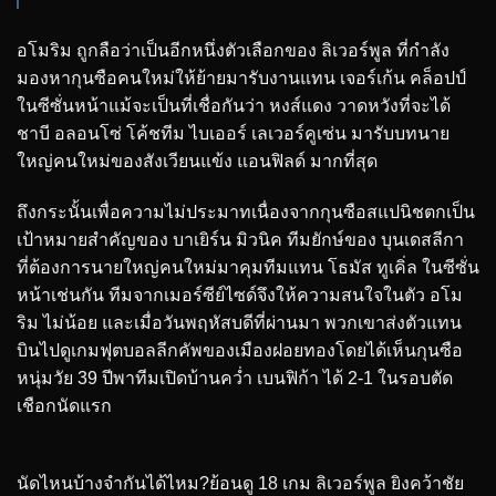
อโมริม ถูกลือว่าเป็นอีกหนึ่งตัวเลือกของ ลิเวอร์พูล ที่กำลัง
มองหากุนซือคนใหม่ให้ย้ายมารับงานแทน เจอร์เก้น คล็อปป์
ในซีซั่นหน้าแม้จะเป็นที่เชื่อกันว่า หงส์แดง วาดหวังที่จะได้
ชาบี อลอนโซ่ โค้ชทีม ไบเออร์ เลเวอร์คูเซ่น มารับบทนาย
ใหญ่คนใหม่ของสังเวียนแข้ง แอนฟิลด์ มากที่สุด
ถึงกระนั้นเพื่อความไม่ประมาทเนื่องจากกุนซือสแปนิชตกเป็น
เป้าหมายสำคัญของ บาเยิร์น มิวนิค ทีมยักษ์ของ บุนเดสลีกา
ที่ต้องการนายใหญ่คนใหม่มาคุมทีมแทน โธมัส ทูเคิ่ล ในซีซั่น
หน้าเช่นกัน ทีมจากเมอร์ซีย์ไซด์จึงให้ความสนใจในตัว อโม
ริม ไม่น้อย และเมื่อวันพฤหัสบดีที่ผ่านมา พวกเขาส่งตัวแทน
บินไปดูเกมฟุตบอลลีกคัพของเมืองฝอยทองโดยได้เห็นกุนซือ
หนุ่มวัย 39 ปีพาทีมเปิดบ้านคว่ำ เบนฟิก้า ได้ 2-1 ในรอบตัด
เชือกนัดแรก
นัดไหนบ้างจำกันได้ไหม?ย้อนดู 18 เกม ลิเวอร์พูล ยิงคว้าชัย