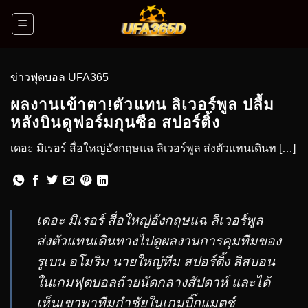
ข่าวฟุตบอล UFA365
ผลงานเข้าตา!ตัวแทน ลิเวอร์พูล ปลื้ม
หลังบินดูฟอร์มกุนซือ สปอร์ติ้ง
เดอะ มิเรอร์ สื่อใหญ่อังกฤษแฉ ลิเวอร์พูล ส่งตัวแทนเดินท […]
เดอะ มิเรอร์ สื่อใหญ่อังกฤษแฉ ลิเวอร์พูล
ส่งตัวแทนเดินทางไปดูผลงานการคุมทีมของ
รูเบน อโมริม นายใหญ่ทีม สปอร์ติ้ง ลิสบอน
ในเกมฟุตบอลถ้วยนัดกลางสัปดาห์ และได้
เห็นเขาพาทีมกำชัยในเกมบิ๊กแมตช์