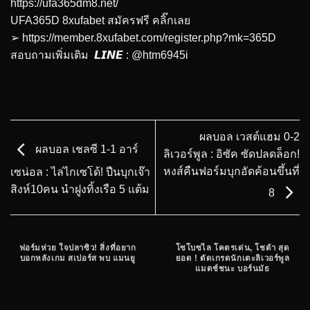
https://ufa365dm8.net/
UFA365D 8xufabet สมัครฟรี คลิ๊กเลย
➢
https://member.8xufabet.com/register.php?mk=365D
สอบถามเพิ่มเติม 𝙇𝙄𝙉𝙀 : @htm6945i
ผลบอล เวสต์แฮม 0-2
ผลบอล เชลซี 1-1 อาร์
ลิเวอร์พูล : อิซัค ซัดปลดล็อก!
หงส์คืนฟอร์มบุกอัดค้อนขึ้นที่
เซน่อล : ไล่ไกเซโด้! ปืนบุกเจ๊า
สิงห์10คน นำฝูงทิ้งเรือ 5 แต้ม
8
ฟอร์มห่วย ใจปลาซิว! สิ่งที่อยาก
โซโบซไล โคตรเด่น, โชต้า สุด
บอกหลังเกม สเปอร์ส พบ แมนยู
ยอด ! ตัดเกรดนักเตะลิเวอร์พูล
แมตช์ชนะ บอร์นมัธ