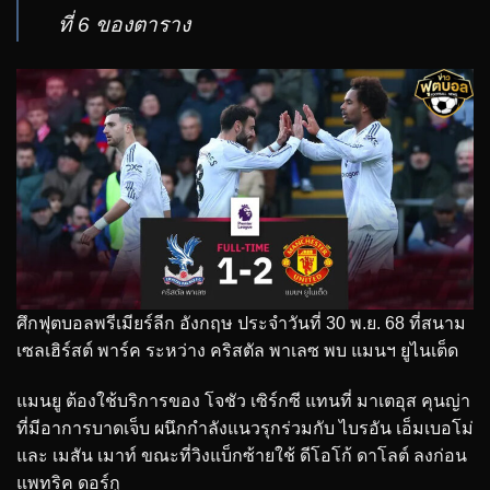
ที่ 6 ของตาราง
ศึกฟุตบอลพรีเมียร์ลีก อังกฤษ ประจำวันที่ 30 พ.ย. 68 ที่สนาม
เซลเฮิร์สต์ พาร์ค ระหว่าง คริสตัล พาเลซ พบ แมนฯ ยูไนเต็ด
แมนยู ต้องใช้บริการของ โจชัว เซิร์กซี แทนที่ มาเตอุส คุนญ่า
ที่มีอาการบาดเจ็บ ผนึกกำลังแนวรุกร่วมกับ ไบรอัน เอ็มเบอโม่
และ เมสัน เมาท์ ขณะที่วิงแบ็กซ้ายใช้ ดีโอโก้ ดาโลต์ ลงก่อน
แพทริค ดอร์กู