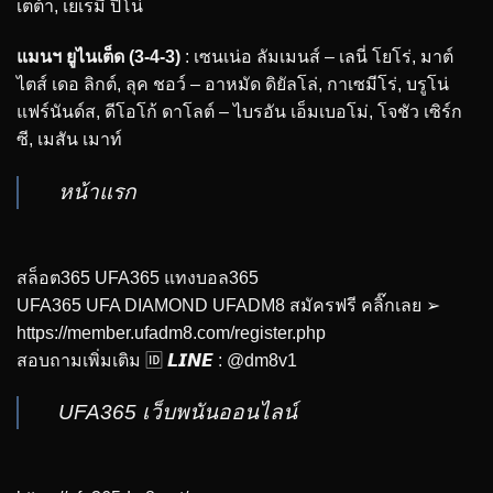
เตต้า, เยเรมี่ ปิโน่
แมนฯ ยูไนเต็ด (3-4-3)
: เซนเน่อ ลัมเมนส์ – เลนี่ โยโร่, มาต์
ไตส์ เดอ ลิกต์, ลุค ชอว์ – อาหมัด ดิยัลโล่, กาเซมีโร่, บรูโน่
แฟร์นันด์ส, ดีโอโก้ ดาโลต์ – ไบรอัน เอ็มเบอโม่, โจชัว เซิร์ก
ซี, เมสัน เมาท์
หน้าแรก
สล็อต365 UFA365 แทงบอล365
UFA365 UFA DIAMOND UFADM8 สมัครฟรี คลิ๊กเลย ➢
https://member.ufadm8.com/register.php
สอบถามเพิ่มเติม 🆔 𝙇𝙄𝙉𝙀 : @dm8v1
UFA365 เว็บพนันออนไลน์