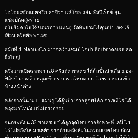
โฮโซยะซัดแฮตทริก คาชิว่า เรย์โซล ถล่ม อัลบิเร็กซ์ ลุ้น
แชมป์นัดสุดท้าย
อโมริมคงไม่ใช้! แนวทาง แมนยู จัดทัพยามไร้คุนญ่า-เชชโก้
เยือน คริสตัล พาเลซ
สมัยที่ 4! ฟลาเมงโก ผงาดคว้าแชมป์ โกปา ลิเบร์ตาดอเรส สุด
ยิ่งใหญ่
ครึ่งแรกเปิดฉากมา น.8 คริสตัล พาเลซ ได้ลุ้นขึ้นนำเมื่อ ฌอง-
ฟิลิปป์ มาเตต้า หลุดเข้ากรอบเขตโทษมากดด้วยขวาบอลเข้า
ข้างหน้าต่าง
หลังจากนั้น น.11 แมนยู ได้ลุ้นบ้างจากลูกฟรีคิก กาเซมีโร่ ได้
หลุดมาโหม่งแต่ไม่ตรงกรอบ
จนกระทั่ง น.33 พาเลซ มาได้ลูกจุดโทษ จากจังหวะที่ เลนี่ โย
โร่ ไปสกัดใส่ มาเตต้า จากด้านหลังล้มในกรอบเขตโทษ ก่อน
ที่กองหน้าชาวฝรั่งเศสจะลุกขึ้นมาสังหารเข้าไปไม่เหลือให้เจ้า