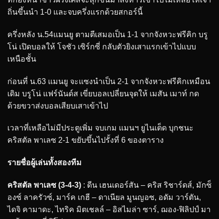
ถิ่นขึ้นนำ 1-0 และจบครึ่งแรกด้วยสกอร์นี้
ครึ่งหลัง น.54แมนยู ตามตีเสมอเป็น 1-1 จากจังหวะฟรีคิก บรู
โน่ เปิดบอลให้ โจชัว เซิร์กซี่ กลับตัวยิงเสาแรกเข้าไปแบบ
เหนือชั้น
ก่อนที่ น.63 แมนยู จะแซงนำเป็น 2-1 จากจังหวะฟรีคิกเหมือน
เดิม บรูโน่ แฟร์นันด์ส เขี่ยบอลเปลี่ยนจุดให้ เมสัน เมาท์ กด
ด้วยขวาส่งบอลเสียบเสาเข้าไป
เวลาที่เหลือไม่มีประตูเพิ่ม จบเกม แมนฯ ยูไนเต็ด บุกชนะ
คริสตัล พาเลซ 2-1 ขยับขึ้นไปรั้งที่ 6 ของตาราง
รายชื่อผู้เล่นทั้งสองทีม
คริสตัล พาเลซ (3-4-3)
: ดีน เฮนเดอร์สัน – คริส ริชาร์ดส์, มักซ็
องซ์ ลาครัวซ์, มาร์ค เกฮี – ดาเนียล มูนญอซ, อดัม วาร์ตัน,
ไดจิ คามาดะ, ไทริค มิตเชลล์ – อิสไมล่า ซาร์, ฌอง-ฟิลิปป์ มา