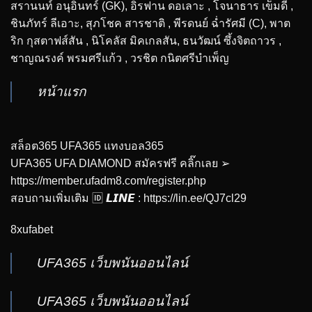
สรานนท์ อนุอินทร์ (GK), อิรฟาน ดอเลาะ , โจนาธาร เข็มดี ,
ชินภัทร์ ลีเอาะ, สุภโชค สารชาติ , พีรดนย์ ฉ่ำรัศมี (C), พาต
ริก กุสตาฟส์สัน , นิโคลัส มิคเกลสัน, ธนวัฒน์ ซึ้งจิตถาวร ,
ชาญณรงค์ พรมศรีแก้ว , วรชิต กนิตศรีบำเพ็ญ
หน้าแรก
สล็อต365 UFA365 แทงบอล365
UFA365 UFA DIAMOND สมัครฟรี คลิ๊กเลย ➢
https://member.ufadm8.com/register.php
สอบถามเพิ่มเติม 🆔 𝙇𝙄𝙉𝙀 :
https://lin.ee/QJ7cl29
8xufabet
UFA365 เว็บพนันออนไลน์
UFA365 เว็บพนันออนไลน์