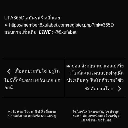
UFA365D สมัครฟรี คลิ๊กเลย
➢
https://member.8xufabet.com/register.php?mk=365D
สอบถามเพิ่มเติม 𝙇𝙄𝙉𝙀 : @8xufabet
ผลบอล อังกฤษ พบ แอลเบเนีย
เสื้อสุดประทับใจ! บรูโน่
: ไมล์ส-เคน คนละตุง! ทูเคิ่ล
ประเดิมหรู “สิงโตคำราม” ซิว
ไม่มีกั๊กชื่นชอบ เควิน เดอ บร
อยน์
ชัยคัดบอลโลก
ฟอร์มห่วย ใจปลาซิว! สิ่งที่อยาก
โซโบซไล โคตรเด่น, โชต้า สุด
บอกหลังเกม สเปอร์ส พบ แมนยู
ยอด ! ตัดเกรดนักเตะลิเวอร์พูล
แมตช์ชนะ บอร์นมัธ