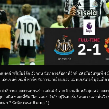
๊กแมตช์ พรีเมียร์ลีก อังกฤษ นัดกลางสัปดาห์วีกที่ 29 เมื่อวันพุธที่ 4
 เปิดเซนต์ เจมส์ พาร์ค รับการมาเยือนของ แมนเชสเตอร์ ยูไนเต็ด 
พสาลิกาดง ผลงานค่อนข้างแย่แพ้ 4 จาก 5 เกมลีกหลังสุด ทว่าผล
ูกาลติด ขณะที่ทัพ ปีศาจแดง กำลังอยู่ในฟอร์มร้อนแรงและมั่นใจ นับต
ายมา 7 นัดติด (ชนะ 6 เสมอ 1)