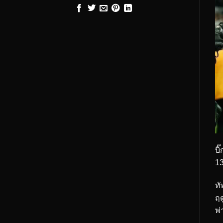
บิ
13
ทั
ฤด
พ่