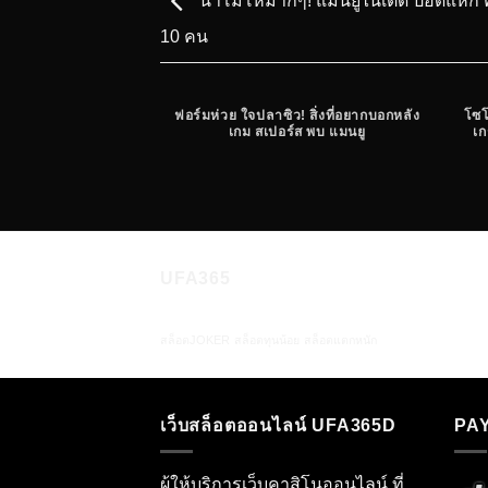
น่าโมโหมากๆ! แมนยูไนเต็ด ปอดแหก คาร
10 คน
ฟอร์มห่วย ใจปลาซิว! สิ่งที่อยากบอกหลัง
โซโ
เกม สเปอร์ส พบ แมนยู
เก
UFA365
สล็อตJOKER
สล็อตทุนน้อย
สล็อตแตกหนัก
เว็บสล็อตออนไลน์ UFA365D
PA
ผู้ให้บริการเว็บคาสิโนออนไลน์ ที่