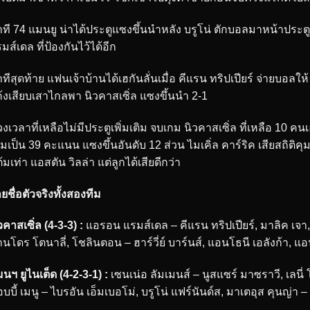
ที 74 แมนยู น่าได้ประตูแซงขึ้นนำหลัง บรูโน่ ตักบอลมาหน้าประตู
มส์เดล ที่ป้องกันไว้ได้อีก
ทีสุดท้าย แฟนเจ้าบ้านได้เฮกันลั่นเมื่อ คีแรน ทริปเปียร์ จ่ายบอลใ
้งเสียบเสาไกลพา นิวคาสเซิ่ล แซงขึ้นนำ 2-1
วงเวลาที่เหลือไม่มีประตูเพิ่มเติม จบเกม นิวคาสเซิ่ล ที่เหลือ 10 
ิ่มเป็น 39 คะแนน แซงขึ้นอันดับ 12 ส่วน ไมเคิ่ล คาร์ริค เสียสถิติคุม
้มเท่า แอสตัน วิลล่า แต่ลูกได้เสียดีกว่า
ยชื่อตัวจริงทั้งสองทีม
วคาสเซิ่ล (4-3-3) :
แอรอน แรมส์เดล – คีแรน ทริปเปียร์, มาลิค เจา, แ
นโดร โตนาลี่, โชลินตอน – ฮาร์วี่ย์ บาร์นส์, แอนโธนี เอลังก้า, แ
นฯ ยูไนเต็ด (4-2-3-1) :
เซนเน่อ ลัมเมนส์ – นูสแซร์ มาซราวี, เลนี่ โย
อบบี้ เมนู – ไบรอัน เอ็มเบอโม่, บรูโน่ แฟร์นันด์ส, มาเตอุส คุนญ่า 