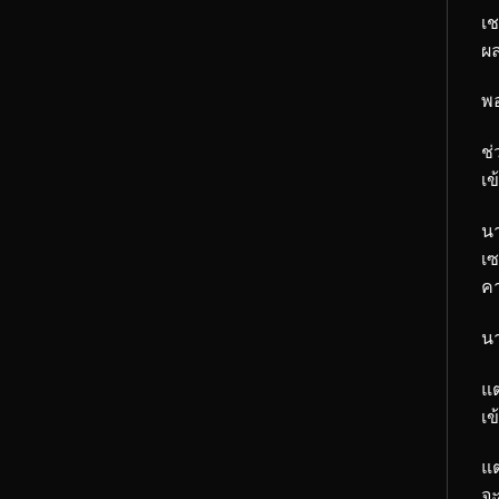
เช
ผล
พอ
ช่
เข
นา
เซ
คา
นา
แต
เข
แต
จะ