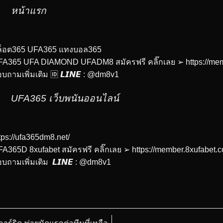
หน้าแรก
ล็อต365 UFA365 แทงบอล365
FA365 UFA DIAMOND UFADM8 สมัครฟรี คลิ๊กเลย ➢
https://me
บถามเพิ่มเติม 🆔 𝙇𝙄𝙉𝙀 : @dm8v1
UFA365 เว็บพนันออนไลน์
tps://ufa365dm8.net/
A365D 8xufabet สมัครฟรี คลิ๊กเลย ➢
https://member.8xufabet
บถามเพิ่มเติม 𝙇𝙄𝙉𝙀 : @dm8v1