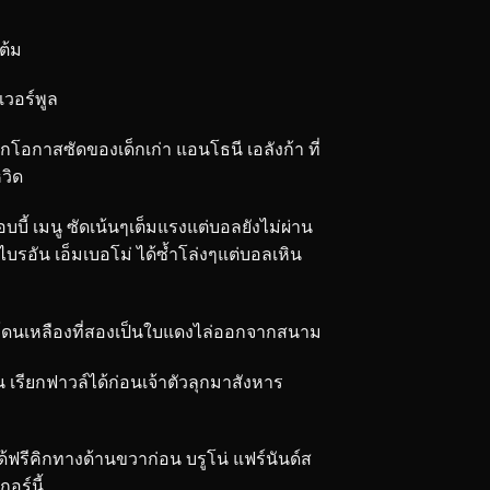
ต้ม
เวอร์พูล
กโอกาสซัดของเด็กเก่า แอนโธนี เอลังก้า ที่
หวิด
้ เมนู ซัดเน้นๆเต็มแรงแต่บอลยังไม่ผ่าน
ไบรอัน เอ็มเบอโม่ ได้ซ้ำโล่งๆแต่บอลเหิน
 มาโดนเหลืองที่สองเป็นใบแดงไล่ออกจากสนาม
น เรียกฟาวล์ได้ก่อนเจ้าตัวลุกมาสังหาร
ได้ฟรีคิกทางด้านขวาก่อน บรูโน่ แฟร์นันด์ส
อร์นี้