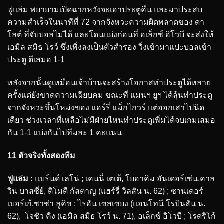
ฟูแล่ม พยายามเปิดฉากหวังจะเอาประตูคืน และมาประสบ
ความสำเร็จในนาทีที่ 72 จากจังหวะความผิดพลาดของ ดา
โลต์ ที่จับบอลไม่ได้ และโดนแย่งก่อนที่ อเล็กซ์ อิโวบี จะส่งให้
เอมิล สมิธ โรว์ ซึ่งเพิ่งลงเป็นตัวสำรอง วิ่งเข้ามาแปะบอลเข้า
ประตู ตีเสมอ 1-1
หลังจากนั้นดูเหมือนเจ้าบ้านจะสร้างโอกาสทำประตูได้หลาย
ครั้งแต่ยังขาดความเฉียบคม ขณะที่ แมนฯ ยูฯ ได้ลุ้นทำประตู
จากจังหวะขึ้นโหม่งของ แฮร์รี่ แม็กไกวร์ แต่ออกเสาไปนิด
เดียว ช่วงเวลาที่เหลือไม่มีฝ่ายไหนทำประตูเพิ่มได้จบเกมเสมอ
กัน 1-1 แบ่งกันไปทีมละ 1 คะแนน
11 ตัวจริงทั้งสองทีม
ฟูแล่ม :
แบร์นด์ เลโน่ ; เคนนี่ เตเต้, โยอาคิม อันเดอร์เซ่น,คาล
วิน บาสซี่ย์, ติโมตี กัสตาญ (แฮร์รี่ วิลสัน น. 62) ; ซานเดอร์
เบอร์เก้,ซาช่า ลูคิช ; ไรอัน เซสเซยง (แอนโทนี โรบินสัน น.
62), โจชัว คิง (เอมิล สมิธ โรว์ น. 71), อเล็กซ์ อิโวบี ; โรดริโก้