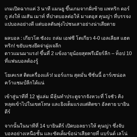
เกมเปิดฉากแค่ 3 นาที แมนยู ขึ้นเกมจากฝั่งซ้าย แพทริก ดอร์
กู ส่งให้ เมสัน เมาท์ ที่ปาดบอลต่อให้ มาเตอุส คุนญ่า ที่บรรจง
แปบอลอย่างดี แต่บอลดันพุ่งไปชนเสาอย่างน่าเสียดาย
ผลบอล : เกียวโต ซังงะ ถล่ม เอฟซี โตเกียว 4-0 เอลเลียส แฮต
ทริก! ขยับแซงยึดจ่าฝูงเจลีก
ดาวแมนมาแรง! ขึ้นที่ 2 แข้งอายุน้อยสุดพรีเมียร์ลีก – ท็อป 10
ที่แฟนบอลต้องรู้
โยเคเรส ติดเครื่องแล้ว! มอร์แกน สุดมั่น ซีซั่นนี้ อาร์เซน่อล
คว้าแชมป์ลีกได้แน่
เข้าสู่นาทีที่ 12 ฟูแล่ม มีลุ้นทำประตูจากจังหวะที่ โจชัว คิง
หลุดเข้าไปในเขตโทษ และยิงเต็มแรงแต่ติดขา อัลตาย บายิน
ดีร์
จากนั้นในนาทีที่ 14 บายินดีร์ เปิดบอลยาวให้ คุนญ่า ซึ่งจับ
บอลอย่างเหนือชั้น และซัดเต็มข้อน่าเสียดายที่ แบร์นด์ เลโน่