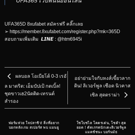
UFA365 เว็บพนันออนไลน์
UFA365D 8xufabet สมัครฟรี คลิ๊กเลย
➢
https://member.8xufabet.com/register.php?mk=365D
สอบถามเพิ่มเติม 𝙇𝙄𝙉𝙀 : @htm6945i
ผลบอล โอเบียโด้ 0-3 เรอั
อย่าย่ามใจกับหงส์เขี้ยวลาก
ดิน! ลิเวอร์พูล เชือด นิวคาส
ล มาดริด: เอ็มบัปเป้ กดเบิ้ล!
ชุดขาวเฮ2นัดติด-เทรนต์
เซิล สุดดราม่า
สำรอง
ฟอร์มห่วย ใจปลาซิว! สิ่งที่อยาก
โซโบซไล โคตรเด่น, โชต้า สุด
บอกหลังเกม สเปอร์ส พบ แมนยู
ยอด ! ตัดเกรดนักเตะลิเวอร์พูล
แมตช์ชนะ บอร์นมัธ