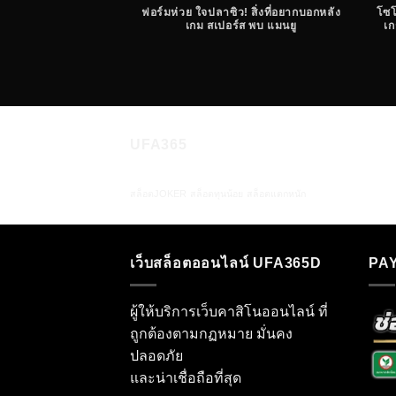
ฟอร์มห่วย ใจปลาซิว! สิ่งที่อยากบอกหลัง
โซโ
เกม สเปอร์ส พบ แมนยู
เก
UFA365
สล็อตJOKER
สล็อตทุนน้อย
สล็อตแตกหนัก
เว็บสล็อตออนไลน์ UFA365D
PA
ผู้ให้บริการเว็บคาสิโนออนไลน์ ที่
ถูกต้องตามกฏหมาย มั่นคง
ปลอดภัย
และน่าเชื่อถือที่สุด