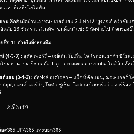
วงนาทีสุดท้าย “ขุนค้อน” มาไล่ตีไข่แตกสำเร็จไล่มาเป็น 1-2 จากจ
วงเวลาที่เหลือไล่ไม่ทัน
เกม ลีดส์ เปิดบ้านเอาชนะ เวสต์แฮม 2-1 ทำให้ “ยูงทอง” คว้าชัยแร
้งอันดับ 13 ชั่วคราว ส่วนทัพ “ขุนค้อน” แข่ง 9 นัดพ่ายไป 7 จมรอง
ยชื่อ 11 ตัวจริงทั้งสองทีม
ดส์ (4-3-3) :
ลูคัส เพอร์รี่ – เจย์เด้น โบเกิ้ล, โจ โรดอน, ยาก้า บิโ
โอะ ทานากะ, อีธาน อัมปาดู – เบรนแดน อารอนสัน, โดมินิก คัลเวิ
สต์แฮม (3-4-3) :
อัลฟงส์ อเรโอล่า – แม็กซ์ คิลแมน, ฌอง-แกลร์ โต
ค ดิยุฟ, แอนดี้ เออร์วิ่ง, โทมัส ซูเช็ค, โอลิเวอร์ สการ์ลส์ – จาร์ร็อด
์
หน้าแรก
ล็อต365 UFA365 แทงบอล365