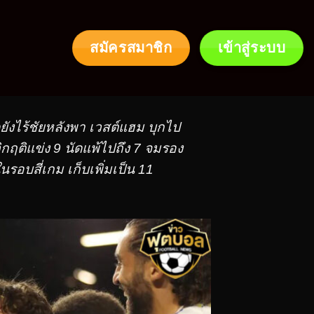
สมัครสมาชิก
เข้าสู่ระบบ
นัดยังไร้ชัยหลังพา เวสต์แฮม บุกไป
ิกฤติแข่ง 9 นัดแพ้ไปถึง 7 จมรอง
รอบสี่เกม เก็บเพิ่มเป็น 11