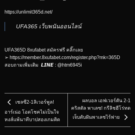
https://unlimit365d.net/
UFA365 เว็บพนันออนไลน์
UFA365D 8xufabet สมัครฟรี คลิ๊กเลย
➢
https://member.8xufabet.com/register.php?mk=365D
สอบถามเพิ่มเติม 𝙇𝙄𝙉𝙀 : @htm6945i
ผลบอล เอฟเวอร์ตัน 2-1
เชลซี2-1ลิเวอร์พูล!
คริสตัล พาเลซ! กรีลิชฮีโร่ทด
อาร์เน่อ โอดโชคไม่เป็นใจ
เจ็บดับฝันพาเลซไร้พ่าย
หงส์แพ้นาทีบาปสองเกมติด