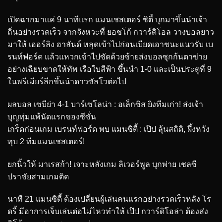
เปิดฉากมาแค่ 9 นาทีแรก แมนเชสเตอร์ ซิตี้ บุกมาขึ้นนำเจ้า
ถิ่นอย่างรวดเร็ว จากจังหวะที่ ยอชโก้ กวาร์ดิโอล วางบอลยาว
มาให้ เออร์ลิง ฮาลันด์ หลุดเข้าไปก่อนเบียดเอาชนะแนวรับ เบ
รนท์ฟอร์ด แล้วแหวกเข้าไปซัดด้วยซ้ายส่งบอลซุกก้นตาข่าย
อย่างเฉียบขาดให้ทัพ เรือใบสีฟ้า ขึ้นนำ 1-0 และเป็นประตูที่ 9
ในพรีเมียร์ลีกขึ้นนำดาวซัลโวต่อไป
ผลบอล เซบีย่า 4-1 บาร์เซโลน่า : อเล็กซิส ยิงทีมเก่า! ส่งเจ้า
บุญทุ่มแพ้นัดแรกของซีซั่น
เกร็ดก่อนเกม เบรนท์ฟอร์ด พบ แมนซิตี้ : เป๊ป ลุ้นสถิติ, ผึ้งหวัง
ทุบ 2 ทีมแมนเชสเตอร์!
ยกนิ้วให้ มาเรสก้า! เจาะหลังเกม ลิเวอร์พูล บุกพ่าย เชลซี
ปราชัยสามเกมติด
นาที 21 แมนซิตี้ ต้องเปลี่ยนผู้เล่นคนแรกอย่างรวดเร็วหลัง โร
ดรี้ มีอาการเจ็บเล่นต่อไม่ไหวทำให้ เป๊ป กวาร์ดิโอล่า ต้องส่ง