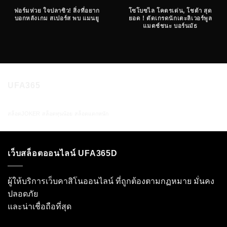
ฟอร์มห่วย ใจปลาซิว! สิ่งที่อยาก
โซโบซไล โคตรเด่น, โชต้า สุด
บอกหลังเกม สเปอร์ส พบ แมนยู
ยอด ! ตัดเกรดนักเตะลิเวอร์พูล
แมตช์ชนะ บอร์นมัธ
UFA365
สล็อตJOKER
สล็อตทุนน้อย
สล็อตแตกหนัก
เว็บสล็อตออนไลน์ UFA365D
ผู้ให้บริการเว็บคาสิโนออนไลน์ ที่ถูกต้องตามกฏหมาย มั่นคง
ปลอดภัย
และน่าเชื่อถือที่สุด