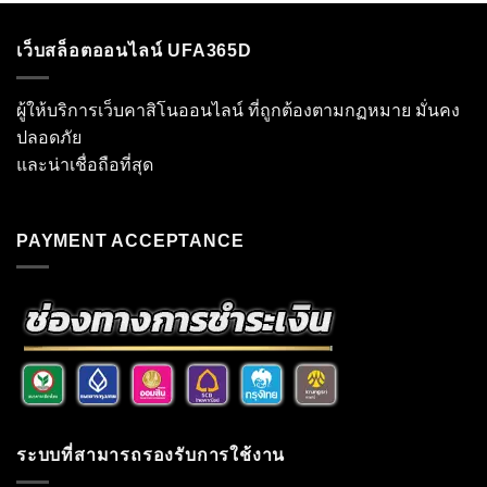
เว็บสล็อตออนไลน์ UFA365D
ผู้ให้บริการเว็บคาสิโนออนไลน์ ที่ถูกต้องตามกฏหมาย มั่นคง
ปลอดภัย
และน่าเชื่อถือที่สุด
PAYMENT ACCEPTANCE
ระบบที่สามารถรองรับการใช้งาน