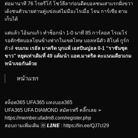
ต่อมานาที 76 โรดรีโก้ โชว์ลีลาก่อนดีดบอลชนเสาแรกฝั่งขวา
เด้งชนตัวนายด่านคู่แข่งแต่ไม่มีอะไรเมื่อ โจน การ์เซีย ตาม
เก็บได้
แต่แล้ว ไอ้นกแก้ว ทำช็อกนำ 1-0 นาที 85 การ์ลอส โรเมโร่
รอดักซัดบอลโยนข้างฟากในเขตโทษ บอลหนีตัว ติโบต์ กูร์ก
ตัวส์
จบเกม เรอัล มาดริด บุกแพ้ เอสปันญ่อล 0-1 “ราชันชุด
ขาว” หยุดเท่าเดิมที่ 49 แต้มนำ แอต.มาดริด คะแนนเดียวเกม
หน้าเจอกันด้วย
หน้าแรก
สล็อต365 UFA365 แทงบอล365
UFA365 UFA DIAMOND สมัครฟรี คลิ๊กเลย ➢
https://member.ufadm8.com/register.php
สอบถามเพิ่มเติม 🆔 𝙇𝙄𝙉𝙀 :
https://lin.ee/QJ7cl29