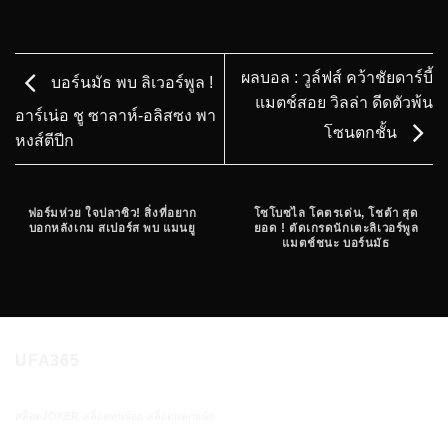
ผลบอล : วูล์ฟส์ คว้าชัยดาร์บี้
บอร์นมัธ พบ ลิเวอร์พูล !
แมตช์สอย วิลล่า ดีดตัวพ้น
อาร์เน่อ ชู ซาลาห์-อลิสซง พา
โซนตกชั้น
หงส์ตีปีก
ฟอร์มห่วย ใจปลาซิว! สิ่งที่อยาก
โซโบซไล โคตรเด่น, โชต้า สุด
บอกหลังเกม สเปอร์ส พบ แมนยู
ยอด ! ตัดเกรดนักเตะลิเวอร์พูล
แมตช์ชนะ บอร์นมัธ
UFA365
สล็อตJOKER
สล็อตทุนน้อย
สล็อตแตกหนัก