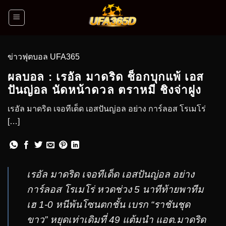
ข่าวฟุตบอล UFA365
ผลบอล : เรอัล มาดริด ช็อกบุกแพ้ เอส
ปันญ่อล นัดหน้าดวล ตราหมี ชิงจ่าฝูง
เรอัล มาดริด เจอทีเด็ด เอสปันญ่อล อย่าง การ์ลอส โรเมโร่
[…]
เรอัล มาดริด เจอทีเด็ด เอสปันญ่อล อย่าง
การ์ลอส โรเมโร่ หวดช่วง 5 นาทีท้ายพาทีม
เฮ 1-0 หนีพ้นโซนตกชั้น เบรก “ราชันชุด
ขาว” หยุดเท่าเดิมที่ 49 แต้มนำ แอต.มาดริด