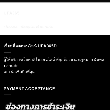
UFA365
สล็อตJOKER
สล็อตทุนน้อย
สล็อตแตกหนัก
เว็บสล็อตออนไลน์ UFA365D
ผู้ให้บริการเว็บคาสิโนออนไลน์ ที่ถูกต้องตามกฏหมาย มั่นคง
ปลอดภัย
และน่าเชื่อถือที่สุด
PAYMENT ACCEPTANCE