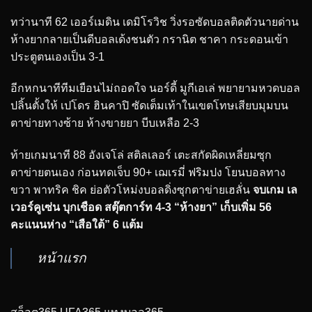
ทว่านาที 62 เออร์เมดิน เดมิโรวิช วิ่งรอซัดบอลติดตัวนายด่าน
ห้างยากลายเป็นดีบอลเด้งชนตัว กรานิต ชาคา กระดอนเข้า
ประตูตนเองเป็น 3-1
อีกหกนาทีทีมเยือนไม่ถอดใจ นอร์ดี้ มูกีเอเล่ พยายามหวดบอล
ปลิ้นตั้งให้ เปโดร ฮินคาปิ ซัดเต็มเท้าในเขตโทษเสียบมุมบน
ตาข่ายทางซ้าย ห้างขายยา บีบเหลือ 2-3
ท้ายเกมนาที 88 อังเจโล่ สติลเลอร์ เตะสกัดผิดเหลี่ยมซุก
ตาข่ายตนเอง ก่อนทดเจ็บ 90+ เฌเรมี่ ฟริมปง โยนบอลทาง
ขวา พาทริค ชิค ย่อตัวโหม่งบอลดิ่งซุกตาข่ายเฮลั่น
จบเกม เล
เวอร์คูเซ่น บุกเชือด สตุ๊ตการ์ท 4-3 “ห้างยา” เก็บเพิ่ม 56
คะแนนห่าง “เสือใต้” 6 แต้ม
หน้าแรก