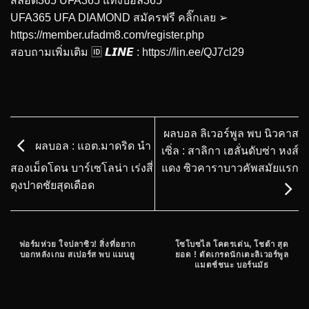
สล็อต365 UFA365 แทงบอล365
UFA365 UFA DIAMOND สมัครฟรี คลิ๊กเลย ➢
https://member.ufadm8.com/register.php
สอบถามเพิ่มเติม 🆔 𝙇𝙄𝙉𝙀 :
https://lin.ee/QJ7cl29
ผลบอล ลิเวอร์พูล พบ นิวคาส
ผลบอล : แอต.มาดริด นำ
เซิ่ล : สาลิกา เฮลั่นดับซ่า หงส์
แดง ซิวคาราบาวคัพสมัยแรก
สองเม็ดโดน บาร์เซโลน่า เร่งสี่
ตุงปาดชัยสุดเดือด
ฟอร์มห่วย ใจปลาซิว! สิ่งที่อยาก
โซโบซไล โคตรเด่น, โชต้า สุด
บอกหลังเกม สเปอร์ส พบ แมนยู
ยอด ! ตัดเกรดนักเตะลิเวอร์พูล
แมตช์ชนะ บอร์นมัธ