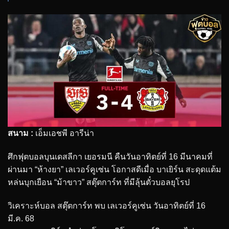
สนาม :
เอ็มเอชพี อารีน่า
ศึกฟุตบอลบุนเดสลีกา เยอรมนี คืนวันอาทิตย์ที่ 16 มีนาคมที่
ผ่านมา “ห้างยา” เลเวอร์คูเซ่น โอกาสดีเมื่อ บาเยิร์น สะดุดแต้ม
หล่นบุกเยือน “ม้าขาว” สตุ๊ตการ์ท ที่มีลุ้นตั๋วบอลยุโรป
วิเคราะห์บอล สตุ๊ตการ์ท พบ เลเวอร์คูเซ่น วันอาทิตย์ที่ 16
มี.ค. 68