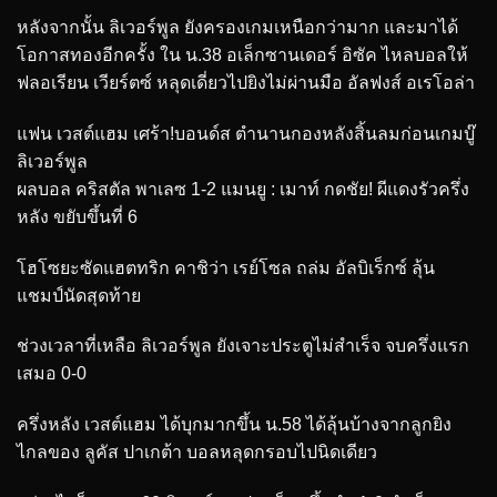
หลังจากนั้น ลิเวอร์พูล ยังครองเกมเหนือกว่ามาก และมาได้
โอกาสทองอีกครั้ง ใน น.38 อเล็กซานเดอร์ อิซัค ไหลบอลให้
ฟลอเรียน เวียร์ตซ์ หลุดเดี่ยวไปยิงไม่ผ่านมือ อัลฟงส์ อเรโอล่า
แฟน เวสต์แฮม เศร้า!บอนด์ส ตำนานกองหลังสิ้นลมก่อนเกมบู๊
ลิเวอร์พูล
ผลบอล คริสตัล พาเลซ 1-2 แมนยู : เมาท์ กดชัย! ผีแดงรัวครึ่ง
หลัง ขยับขึ้นที่ 6
โฮโซยะซัดแฮตทริก คาชิว่า เรย์โซล ถล่ม อัลบิเร็กซ์ ลุ้น
แชมป์นัดสุดท้าย
ช่วงเวลาที่เหลือ ลิเวอร์พูล ยังเจาะประตูไม่สำเร็จ จบครึ่งแรก
เสมอ 0-0
ครึ่งหลัง เวสต์แฮม ได้บุกมากขึ้น น.58 ได้ลุ้นบ้างจากลูกยิง
ไกลของ ลูคัส ปาเกต้า บอลหลุดกรอบไปนิดเดียว