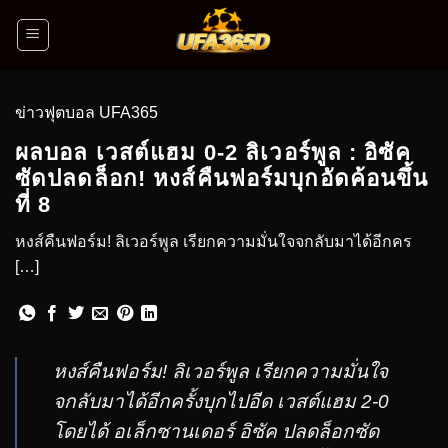
ข่าวฟุตบอล UFA365
ผลบอล เวสต์แฮม 0-2 ลิเวอร์พูล : อิซัค
ซัดปลดล็อก! หงส์คืนฟอร์มบุกอัดค้อนขึ้น
ที่ 8
หงส์คืนฟอร์ม! ลิเวอร์พูล เรียกความมั่นใจจกลับมาได้อีกคร
[…]
หงส์คืนฟอร์ม! ลิเวอร์พูล เรียกความมั่นใจ
จกลับมาได้อีกครั้งบุกไปอีด เวสต์แฮม 2-0
โดยได้ อเล็กซานเดอร์ อิซัค ปลดล็อกซัด