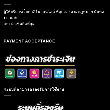
ผู้ให้บริการเว็บคาสิโนออนไลน์ ที่ถูกต้องตามกฏหมาย มั่นคง
ปลอดภัย
และน่าเชื่อถือที่สุด
PAYMENT ACCEPTANCE
ระบบที่สามารถรองรับการใช้งาน