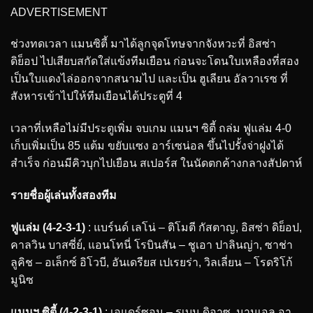
ADVERTISEMENT
ช่วงทดเวลา แมนซิตี้ มาได้ลูกจุดโทษจากจังหวะที่ อิสซ่า
ดิย็อป ไปเสียบสกัดใส่แข้งทีมเยือน ก่อนจะโดนใบเหลืองที่สอง
เป็นใบแดงไล่ออกจากสนามไป และเป็น ฮูเลียน อัลวาเรซ ที่
สังหารเข้าไปให้ทีมเยือนได้ประตูที่ 4
เวลาที่เหลือไม่มีประตูเพิ่ม จบเกม แมนฯ ซิตี้ ถล่ม ฟูแล่ม 4-0
เก็บเพิ่มเป็น 85 แต้ม ขยับแซง อาร์เซน่อล ขึ้นไปรั้งจ่าฝูงได้
สำเร็จ ก่อนมีคิวบุกไปเยือน สเปอร์ส ในนัดตกค้างกลางสัปดาห์
รายชื่อผู้เล่นทั้งสองทีม
ฟูแล่ม (4-2-3-1)
: แบร์นด์ เลโน่ – ติโมตี กัสตาญ, อิสซ่า ดิย็อป,
คาลวิน บาสซี่ย์, แอนโทนี่ โรบินสัน – ชูเอา ปาลินญ่า, ซาช่า
ลูคิช – อเล็กซ์ อิโวบี, อันเดรียส เปเรยร่า, วิลเลี่ยน – โรดริโก้
มูนิซ
แมนฯ ซิตี้ (4-2-3-1)
: เอแดร์ซอน – รูเบน ดิอาซ, มานูเอล อา