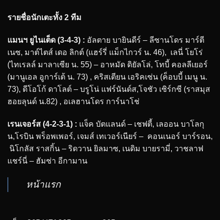
รายชื่อนักเตะทั้ง 2 ทีม
แมนฯ ยูไนเต็ด (3-4-3) :
อัลตาย บายินดีร์ – ลีซานโดร มาร์ตี
เนซ, มาต์ไตส์ เดอ ลิกต์ (แฮร์รี่ แม็กไกวร์ น. 46), เลนี่ โยโร่
(ไทเรลล์ มาลาเซีย น. 55) – อาหมัด ดิยัลโล่, โทบี้ คอลลีเยอร์
(มานูเอล อูการ์เต้ น. 73) , คริสเตียน เอริคเซ่น (ค็อบบี้ เมนู น.
73), ดีโอโก้ ดาโลต์ – บรูโน่ แฟร์นันด์ส,โจชัว เซิร์กซี (ราสมุส
ฮอยลุนด์ น.82) , อเลฮานโดร การ์นาโช่
เรนเจอร์ส (4-2-3-1) :
แจ็ค บัตแลนด์ – เชฟตี้, เลออน บาโลกุ
น,โรบิน พร็อพเพอร์, เจมส์ เทเวอร์เนียร์ – คอนเนอร์ บาร์รอน,
นิโกลัส ราสกิ้น – ริดวาน ยิลมาซ, เนดิม บายรามี่, วาชลาฟ
แชร์นี่ – ฮัมซ่า อีกามาน
หน้าแรก