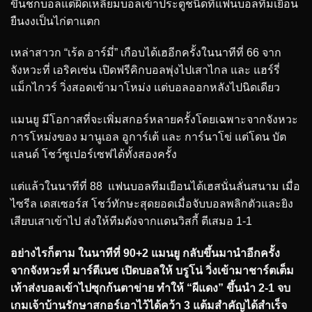
ขึ้นชกบอลแต่ผิดเหลี่ยมบอลเข้าประตูชนิดที่แฟนบอลทีมเยือน
ยืนงงเป็นไก่ตาแตก
เหล่าสาวก “เร้ด อาร์มี่” เกือบได้เฮอีกครั้งในนาทีที่ 66 จาก
จังหวะที่ เอริคเซ่น เปิดฟรีคิกบอลพุ่งไปเสาไกล และ แฮร์รี่
แม็กไกวร์ วิ่งสอดเข้ามาโหม่ง แต่บอลออกหลังไปนิดเดียว
แมนยู มีโอกาสที่จะเพิ่มสกอร์หลายครั้งโดยเฉพาะจากจังหวะ
การโหม่งของ มานูเอล อูการ์เต้ และ การ์นาโข่ แต่โดน บัต
แลนด์ โชว์ซูเปอร์เซฟได้ทั้งสองครั้ง
แต่แล้วในนาทีที่ 88 แฟนบอลทีมเยือนได้เฮสนั่นลั่นสนาม เมื่อ
ไซรีล เดสเซอร์ส โชว์ทักษะสุดยอดเมื่อจับบอลพลิกตัวและยิง
เสียบเสาเข้าไป ส่งให้ทีมดังจากแดนวิสกี้ ตีเสมอ 1-1
อย่างไรก็ตาม ในนาทีที่ 90+2 แมนยู กลับขึ้นมานำอีกครั้ง
จากจังหวะที่ มาร์ตีเนซ เปิดบอลให้ บรูโน่ วิ่งเข้ามาชาร์ตเต็ม
เท้าส่งบอลเข้าไปซุกก้นตาข่าย ทำให้ “ผีแดง” ขึ้นนำ 2-1 จบ
เกมเจ้าบ้านรักษาสกอร์เอาไว้ได้คว้า 3 แต้มสำคัญได้สำเร็จ