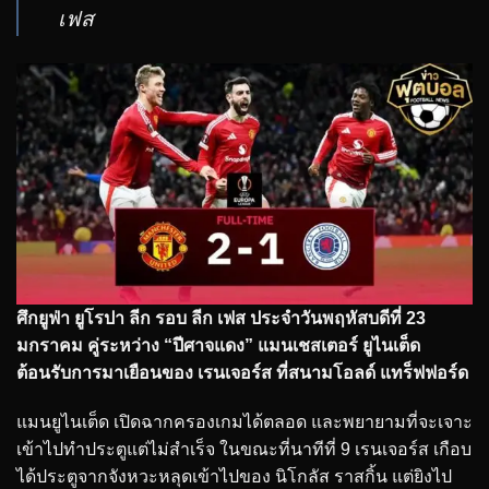
เฟส
ศึกยูฟ่า ยูโรปา ลีก รอบ ลีก เฟส ประจำวันพฤหัสบดีที่ 23
มกราคม คู่ระหว่าง “ปีศาจแดง” แมนเชสเตอร์ ยูไนเต็ด
ต้อนรับการมาเยือนของ เรนเจอร์ส ที่สนามโอลด์ แทร็ฟฟอร์ด
แมนยูไนเต็ด เปิดฉากครองเกมได้ตลอด และพยายามที่จะเจาะ
เข้าไปทำประตูแต่ไม่สำเร็จ ในขณะที่นาทีที่ 9 เรนเจอร์ส เกือบ
ได้ประตูจากจังหวะหลุดเข้าไปของ นิโกลัส ราสกิ้น แต่ยิงไป