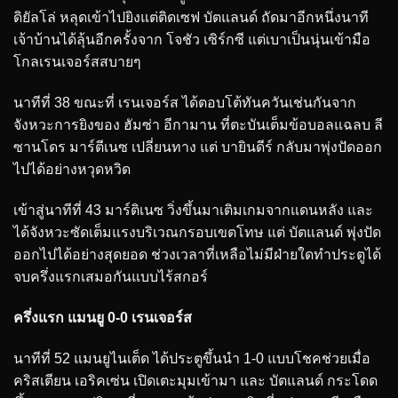
ดิยัลโล่ หลุดเข้าไปยิงแต่ติดเซฟ บัตแลนด์ ถัดมาอีกหนึ่งนาที
เจ้าบ้านได้ลุ้นอีกครั้งจาก โจชัว เซิร์กซี แต่เบาเป็นนุ่นเข้ามือ
โกลเรนเจอร์สสบายๆ
นาทีที่ 38 ขณะที่ เรนเจอร์ส ได้ตอบโต้ทันควันเช่นกันจาก
จังหวะการยิงของ ฮัมซ่า อีกามาน ที่ตะบันเต็มข้อบอลแฉลบ ลี
ซานโดร มาร์ตีเนซ เปลี่ยนทาง แต่ บายินดีร์ กลับมาพุ่งปัดออก
ไปได้อย่างหวุดหวิด
เข้าสู่นาทีที่ 43 มาร์ติเนซ วิ่งขึ้นมาเติมเกมจากแดนหลัง และ
ได้จังหวะซัดเต็มแรงบริเวณกรอบเขตโทษ แต่ บัตแลนด์ พุ่งปัด
ออกไปได้อย่างสุดยอด ช่วงเวลาที่เหลือไม่มีฝ่ายใดทำประตูได้
จบครึ่งแรกเสมอกันแบบไร้สกอร์
ครึ่งแรก แมนยู 0-0 เรนเจอร์ส
นาทีที่ 52 แมนยูไนเต็ด ได้ประตูขึ้นนำ 1-0 แบบโชคช่วยเมื่อ
คริสเตียน เอริคเซ่น เปิดเตะมุมเข้ามา และ บัตแลนด์ กระโดด