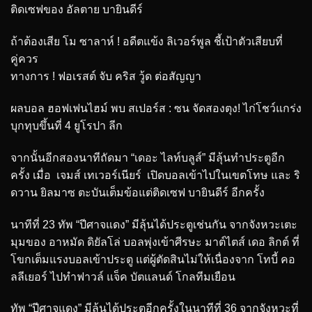
ติดเซฟของ อัลตาย บายินดีร์
ถ้าต้องเสีย โม ซาลาห์ ! อดีตแข้ง ลิเวอร์พูล ชี้เป้าตัวเสียบที่
คู่ควร
ทางการ ! ฟอเรสต์ จับ คริส วู้ด ต่อสัญญา
ผลบอล ฮอฟเฟนไฮม์ พบ สเปอร์ส : ซน จัดสองตุง! ไก่โชว์แกร่ง
บุกทุบขึ้นที่ 4 ยูโรปา ลีก
จากนั้นอีกสองนาทีถัดมา “เดอะ ไลท์บลูส์” มีลุ้นทำประตูอีก
ครั้ง เมื่อ เจมส์ เทเวอร์เนียร์ เปิดบอลเข้าไปในเขตโทษ และ ริ
ดวาน ยิลมาซ ตะบันเต็มข้อแต่ติดเซฟ บายินดีร์ อีกครั้ง
นาทีที่ 23 ทัพ “ปีศาจแดง” มีลุ้นได้ประตูเช่นกัน จากจังหวะเตะ
มุมของ อาหมัด ดิยัลโล่ บอลพุ่งเข้าศีรษะ มาต์ไตส์ เดอ ลิกต์ ที่
โขกเต็มแรงบอลเข้าประตู แต่ผู้ตัดสินไม่ให้เนื่องจาก โทบี้ คอ
ลลีเยอร์ ไปทำฟาวล์ แจ็ค บัตแลนด์ โกลทีมเยือน
ทัพ “ปีศาจแดง” มีลุ้นได้ประตูอีกครั้งในนาทีที่ 36 จากจังหวะที่