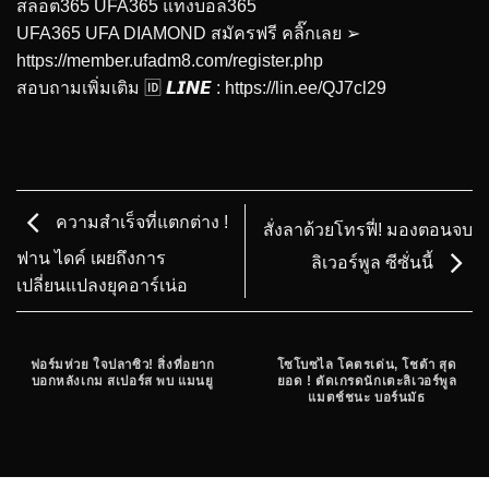
สล็อต365 UFA365 แทงบอล365
UFA365 UFA DIAMOND สมัครฟรี คลิ๊กเลย ➢
https://member.ufadm8.com/register.php
สอบถามเพิ่มเติม 🆔 𝙇𝙄𝙉𝙀 :
https://lin.ee/QJ7cl29
ความสำเร็จที่แตกต่าง !
สั่งลาด้วยโทรฟี่! มองตอนจบ
ฟาน ไดค์ เผยถึงการ
ลิเวอร์พูล ซีซั่นนี้
เปลี่ยนแปลงยุคอาร์เน่อ
ฟอร์มห่วย ใจปลาซิว! สิ่งที่อยาก
โซโบซไล โคตรเด่น, โชต้า สุด
บอกหลังเกม สเปอร์ส พบ แมนยู
ยอด ! ตัดเกรดนักเตะลิเวอร์พูล
แมตช์ชนะ บอร์นมัธ