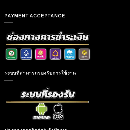
PAYMENT ACCEPTANCE
ระบบที่สามารถรองรับการใช้งาน