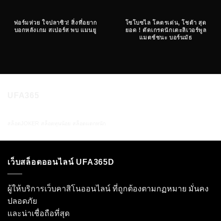
ฟอร์มห่วย ใจปลาซิว! สิ่งที่อยาก
โซโบซไล โคตรเด่น, โชต้า สุด
บอกหลังเกม สเปอร์ส พบ แมนยู
ยอด ! ตัดเกรดนักเตะลิเวอร์พูล
แมตช์ชนะ บอร์นมัธ
UFA365
สล็อตJOKER
สล็อตทุนน้อย
สล็อตแตกหนัก
เว็บสล็อตออนไลน์ UFA365D
ผู้ให้บริการเว็บคาสิโนออนไลน์ ที่ถูกต้องตามกฏหมาย มั่นคง
ปลอดภัย
และน่าเชื่อถือที่สุด