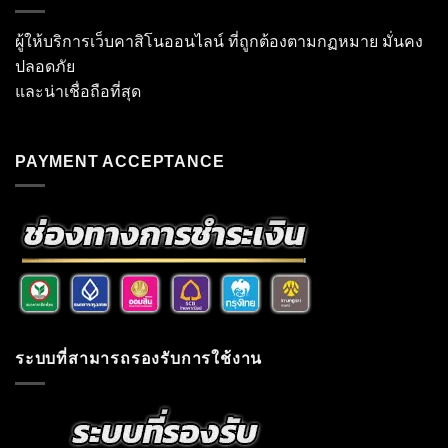
ผู้ให้บริการเว็บคาสิโนออนไลน์ ที่ถูกต้องตามกฏหมาย มั่นคง
ปลอดภัย
และน่าเชื่อถือที่สุด
PAYMENT ACCEPTANCE
ระบบที่สามารถรองรับการใช้งาน