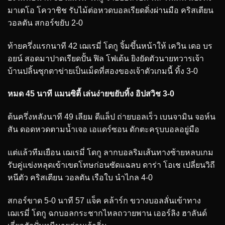
มาเตโอ โควาชิช รับไม้ต่อหวดบอลเรียดดิ่งผ่านมือ คริสเตียน
วอลตัน สกอร์ขยับ 2-0
ท้ายครึ่งแรกนาที 42 เฌเรมี่ โดกู จิ้มขึ้นหน้าให้ เควิน เดอ บร
อยน์ สอดมาปาดเรียดปั้น ฟิล โฟเด้น ยิงยัดตัวนายทวารเจ้า
บ้านปลิ้นซุกตาข่ายเป็นเม็ดที่สองของเจ้าตัวเกมนี้ ทิ้ง 3-0
หมด 45 นาที แมนซิตี้ เล่นง่ายขยับทิ้ง อิปสวิช 3-0
ต้นครึ่งหลังนาที 49 เลียม ดีแล็ป ถ่ายบอลเร็ว เบนจามิน จอห์น
สัน ดอดหวดตามน้ำเจอ เอแดร์ซอน ดักตะครุบบอลอยู่มือ
แต่แล้วทีมเยือน เฌเรมี่ โดกู ลากบอลริมเส้นทางซ้ายหลบเกม
รับคู่แข่งหลุดเข้าเขตโทษก่อนซัดแฉลบ ดาร่า โอเช เปลี่ยนวิถี
หนีตัว คริสเตียน วอลตัน เรือใบ นำไกล 4-0
สกอร์ขาด 5-0 นาที 57 แจ็ค คล้าร์ก ขวางบอลลั่นเข้าทาง
เฌเรมี่ โดกู ฉกบอลกระชากไหลถวายพาน เออร์ลิง ฮาลันด์