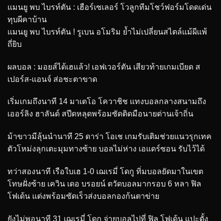
แมนยู พบ ไบรท์ตัน : เฮือร์เซเลอร์ โวลูกทีมโชว์ฟอร์มโดดเด่น
ทุบผีคาบ้าน
แมนยู พบ ไบรท์ตัน ! รูเบน อโมริม ย้ำไม่เปลี่ยนสไตล์แม้ผีแพ้
ถี่ยิบ
ผลบอล : มอยส์ได้เฮแล้ว! เอฟเวอร์ตัน เสียวท้ายเกมเบียด ส
เปอร์ส-แอนจ์ ส่อชะตาขาด
เริ่มเกมถึงนาที 14 มาเตโอ โควาชิช แทงบอลกลางสนามถึง
เออร์ลิง ฮาลันด์ สปีดหลุดพร้อมซัดติดมือนายด่านเจ้าถิ่น
ม้าขาวมีลุ้นนำนาที 25 ดาร่า โอเช เกมรับเติมช่วยแนวรุกเทค
ตัวโหม่งลุกเตะมุมทางซ้าย บอลไม่ห่าง เอแดร์ซอน รับไว้ได้
ทว่าสองนาที เรือใบเฮ 1-0 เฌเรมี่ โดกู ทิ่มบอลยัดมาในเขต
โทษฝั่งซ้าย เควิน เดอ บรอยน์ ตวัดบอลมากรอบ 6 หลา ฟิล
โฟเด้น แต่งพร้อมซัดเร็วส่งบอลกองก้นตาข่าย
ยังไม่พอนาที 31 เฌเรมี่ โดกู จ่ายบอลไปที่ ฟิล โฟเด้น แปะตั้ง