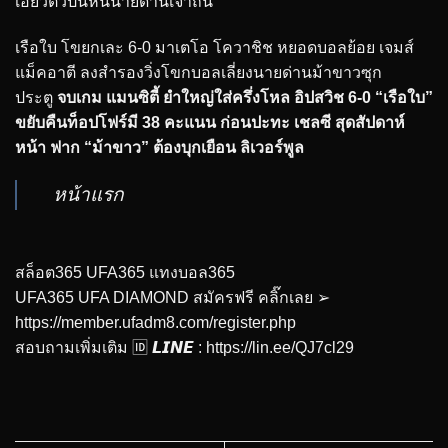
เอี่ยวตัวปั่นหนีนายด่านเจ้าถิ่น
เรือใบ โขยกเละ 6-0 มาเตโอ โควาชิช หยอดบอลย้อย เจมส์
แม็คอาตี ลงสำรองวิ่งโขกบอลเลี่ยงนายด่านม้าขาวซุก
ประตู
จบเกม แมนซิตี้ ยำใหญ่ใส่ครึ่งโหล อิปสวิช 6-0 “เรือใบ”
ขยับคืนท็อปโฟร์มี 38 คะแนน ก่อนปะทะ เชลซี สุดสัปดาห์
หน้า ฟาก “ม้าขาว” ต้องบุกเยือน ลิเวอร์พูล
หน้าแรก
สล็อต365 UFA365 แทงบอล365
UFA365 UFA DIAMOND สมัครฟรี คลิ๊กเลย ➢
https://member.ufadm8.com/register.php
สอบถามเพิ่มเติม 🆔 𝙇𝙄𝙉𝙀 :
https://lin.ee/QJ7cl29