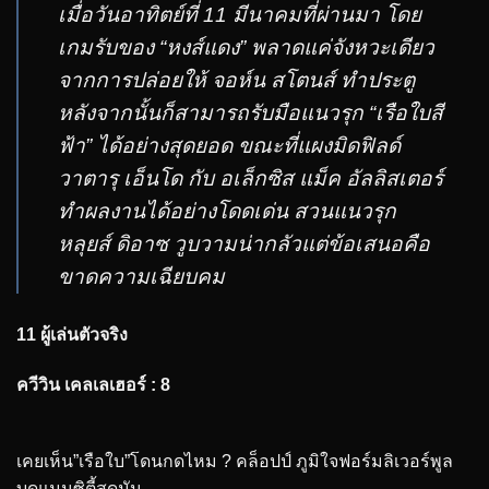
เมื่อวันอาทิตย์ที่ 11 มีนาคมที่ผ่านมา โดย
เกมรับของ “หงส์แดง” พลาดแค่จังหวะเดียว
จากการปล่อยให้ จอห์น สโตนส์ ทำประตู
หลังจากนั้นก็สามารถรับมือแนวรุก “เรือใบสี
ฟ้า” ได้อย่างสุดยอด ขณะที่แผงมิดฟิลด์
วาตารุ เอ็นโด กับ อเล็กซิส แม็ค อัลลิสเตอร์
ทำผลงานได้อย่างโดดเด่น สวนแนวรุก
หลุยส์ ดิอาซ วูบวามน่ากลัวแต่ข้อเสนอคือ
ขาดความเฉียบคม
11 ผู้เล่นตัวจริง
ควีวิน เคลเลเฮอร์ : 8
เคยเห็น”เรือใบ”โดนกดไหม ? คล็อปป์ ภูมิใจฟอร์มลิเวอร์พูล
บดแมนซิตี้สุดมัน