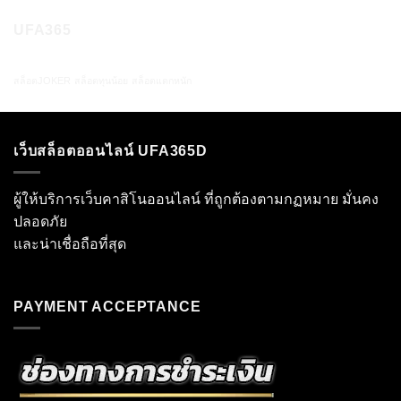
UFA365
สล็อตJOKER
สล็อตทุนน้อย
สล็อตแตกหนัก
เว็บสล็อตออนไลน์ UFA365D
ผู้ให้บริการเว็บคาสิโนออนไลน์ ที่ถูกต้องตามกฏหมาย มั่นคง
ปลอดภัย
และน่าเชื่อถือที่สุด
PAYMENT ACCEPTANCE