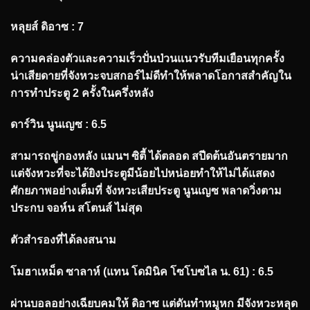
หลุยส์ ดิอาซ : 7
ความคล่องตัวและความเร็วปั่นป่วนแนวรับทีมเยือนทุกครั้ง
น่าเสียดายที่จังหวะจบสกอร์ไม่ดีทำให้พลาดโอกาสสำคัญใน
การทำประตู 2 ครั้งในครึ่งหลัง
ดาร์วิน นูนเญซ : 6.5
สามารถขู่กองหลัง แมนฯ ซิตี้ ได้ตลอด สปีดต้นอันตรายมาก
แต่จังหวะที่จะได้ยิงประตูมีน้อยไปหน่อยทำให้ไม่ได้แสดง
ศักยภาพอย่างเต็มที่ จังหวะเสียประตู นูนเญซ พลาดวิ่งตาม
ประกบ จอห์น สโตนส์ ไม่สุด
ตัวสำรองที่ได้ลงสนาม
โมฮาเหม็ด ซาลาห์ (แทน โดมินิค โซโบซไล น. 61) : 6.5
ผ่านบอลอย่างเฉียบคมให้ ดิอาซ แต่ดันทำหมูหก มีจังหวะหลุด