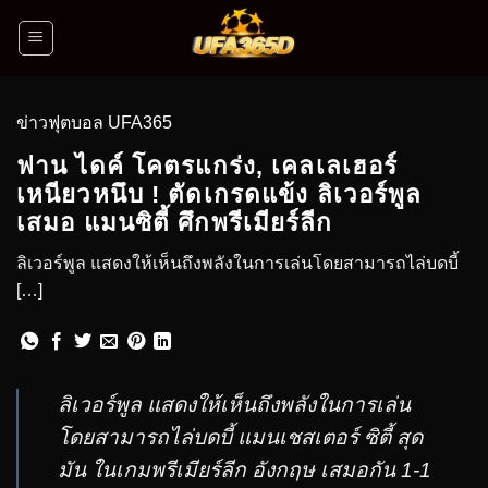
ข่าวฟุตบอล UFA365
ฟาน ไดค์ โคตรแกร่ง, เคลเลเฮอร์
เหนียวหนึบ ! ตัดเกรดแข้ง ลิเวอร์พูล
เสมอ แมนซิตี้ ศึกพรีเมียร์ลีก
ลิเวอร์พูล แสดงให้เห็นถึงพลังในการเล่นโดยสามารถไล่บดบี้
[…]
ลิเวอร์พูล แสดงให้เห็นถึงพลังในการเล่น
โดยสามารถไล่บดบี้ แมนเชสเตอร์ ซิตี้ สุด
มัน ในเกมพรีเมียร์ลีก อังกฤษ เสมอกัน 1-1