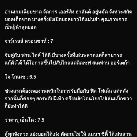
อ่านเกมเฉียบขาด จัดการ เออร์ลิง ฮาลันด์ อยู่หมัด จังหวะสกัด
บอลเด็ดขาด บางครั้งยังเปิดบอลยาวได้แม่นยำ คุณภาพการ
เป็นผู้นำสุดยอด
จาร์เรลล์ ควอนซาห์ : 7
จับคู่กับ ฟาน ไดค์ ได้ดี มีบางครั้งที่เล่นพลาดแต่ก็สามารถ
แก้ตัวได้ ได้โอกาสขึ้นไปสับไกลแต่ติดเซฟ สเตฟาน ออร์เตก้า
โจ โกเมซ : 6.5
ช่วงแรกต้องเจองานหนักในการรับมือกับ ฟิล โฟเด้น แต่หลัง
จากนั้นก็ค่อยๆ ยกระดับฝีเท้า ครึ่งหลังโดนโยกไปเล่นแบ็กขวา
ก็ยังทำได้ดี
วาตารุ เอ็นโด : 7.5
สู้ทุกจังหวะ แย่งบอลได้เก่ง ตัดเกมไม่ให้ แมนฯ ซิตี้ ได้เล่นสวน