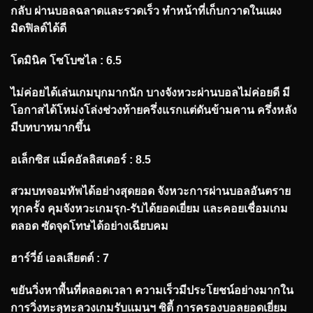
กลับ ผ่านบอลฉลาดและรวดเร็ว ทำหน้าที่เก็บกวาดในแผง
มิดฟิลด์ได้ดี
โดมินิค โซโบซไล : 6.5
ไม่ค่อยได้เล่นเกมบุกมากนัก บางจังหวะผ่านบอลไม่ค่อยดี มี
โอกาสได้โหม่งโล่งช่วงท้ายครึ่งแรกแต่ดันข้ามคาน ครึ่งหลัง
มีบทบาทมากขึ้น
อเล็กซิส แม็คอัลลิสเตอร์ : 8.5
สวมบทจอมทัพได้อย่างสุดยอด จังหวะการผ่านบอลอันตราย
ทุกครั้ง คุมจังหวะเกมรุก-รับได้ยอดเยี่ยม และคอยเชื่อมเกม
ตลอด ซัดจุดโทษได้อย่างเฉียบคม
ฮาร์วี่ย์ เอลเลียตต์ : 7
ขยันวิ่งหาพื้นที่ตลอดเวลา ความเร็วมีประโยชน์อย่างมากใน
การวิ่งทะลุทะลวงเกมรับแมนฯ ซิตี้ การครองบอลยอดเยี่ยม