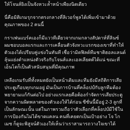
ให้โจนส์ยิงเป็นจังหวะล้ำหน้าเพียงนิดเดียว
นี่คือมิติเกมรุกจากตรงกลางที่ลิเวอร์พูลได้เพิ่มเข้ามาด้วย
คุณภาพของ 2 คนนี้
กราเฟนแบร์คเองก็มีแววทีเดียวจากเกมกลางสัปดาห์ที่ลินซ์
ผมชอบบอลแรกและการเคลื่อนตัวจังหวะแรกของเขาที่ทำให้
ตัวเองได้เปรียบคู่แข่งในทันที เชื่อว่ามิดฟิลด์ทีมชาติฮอลแลนด์
ลุ้นแย่งตำแหน่งตัวจริงกับโจนส์และเอลเลียตต์ได้แน่ ขณะที่
เอ็นโดก็เป็นตัวสนับสนุนที่มีคุณภาพ
เหลือเกมรับที่ทั้งหมดยังเป็นหน้าเดิมและทีมยังมีสถิติการเสีย
ประตูเกือบทุกเกมอยู่ มันเป็นการบ้านที่คล็อปป์กับลูกทีมต้อง
พยายามแก้กันต่อไป อย่างแรกเลยคือต้องกำจัดการเสียประตู
จากความผิดพลาดของตัวเองให้ได้ก่อน ซีซั่นนี้มีอยู่ 2-3 ลูกที่
เป็นลักษณะนั้น แต่ในภาพรวมถือว่าตัวเลือกที่คล็อปป์มีใช้ใน
การป้องกันไม่ได้ขาดแคลน คนที่เคยตกเป็นเป้าอย่าง โจ โก
เมซ ก็ดูจะพิสูจน์ตัวเองให้เห็นว่าเราสามารถวางใจเขาได้