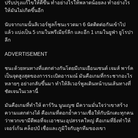
ปรับปรุงแก้ไขให้ดีขึ้น ทำอย่างไรให้พลาดน้อยลง ทำอย่างไร
ให้มันไม่เกิดขึ้นอีก
นับจากเกมนั้นลิเวอร์พูลก็ชนะรวดมา 6 นัดติดต่อกันเข้าไป
แล้ว แบ่งเป็น 5 เกมในพรีเมียร์ลีก และอีก 1 เกมในยูฟ่า ยูโรปา
ลีก
ADVERTISEMENT
ชนะด้วยหนทางที่แตกต่างกันโดยมีเกมเยือนเซนต์ เจมส์ พาร์ค
เป็นจุดสูงสุดของการระเบิดอารมณ์ มันคือเกมที่กระชากอะไร
หลายๆ อย่างกลับขึ้นมา ทำให้ลิเวอร์พูลเดินหน้าบนเส้นทางที่
ชัดเจนในเวลานี้
มันคือเกมที่ทำให้ ดาร์วิน นูนเญซ มีความมั่นใจว่าเขาสร้าง
ความแตกต่างได้ คือเกมที่ตอกย้ำความเชื่อให้กับนักเตะทุกคน
ว่าพวกเขามีดีพอที่จะเอาชนะอุปสรรคใหญ่ คือเกมที่ยิ่งทำให้
เจอร์เก้น คล็อปป์ เชื่อและภูมิใจกับลูกทีมของเขา