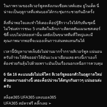
ในภาพรวมของลิเวอร์พูลหลังเกมเชือดเวสต์แฮม ยูไนเต็ด นี่
น่าจะเป็นฤดูกาลที่แฟนบอลได้กระชุ่มกระชวยกันอีกครั้ง
สิ่งที่น่าพอใจและทำให้เดอะค็อปรู้สึกวางใจได้กับทีมชุดนี้
ไม่ใช่แค่การชนะ 5 เกมติดในลีกเกาะติดกดดันแมนเชสเตอร์
ซิตี้ แบบไม่ปล่อยเท่านั้น แต่ยังเป็นขนาดทีมที่ใหญ่และมี
คุณภาพมากพอที่จะมองเห็นการเล่นทดแทนกันได้
เวลานี้ปัญหาบาดเจ็บยังไม่ผ่านมากร้ำกรายลิเวอร์พูล แน่นอน
ครับถ้าจะให้ดีขออย่าให้มันแวะมาเยือนเลย ตรงนี้เราเองก็
ต้องช่วยกันลุ้นไปด้วยเพราะมันเป็นเรื่องนอกเหนือการควบคุม
6 นัด 16 คะแนนยังไม่แพ้ใคร ลิเวอร์พูลออกตัวในฤดูกาลใหม่
ด้วยผลงานอย่างนี้ เดอะค็อปน่าจะได้สนุกกันยาวๆ แน่นอนล่ะ
ครับ
สล็อต365 UFA365 แทงบอล365
UFA365 สมัครฟรี คลิ๊กเลย ➢