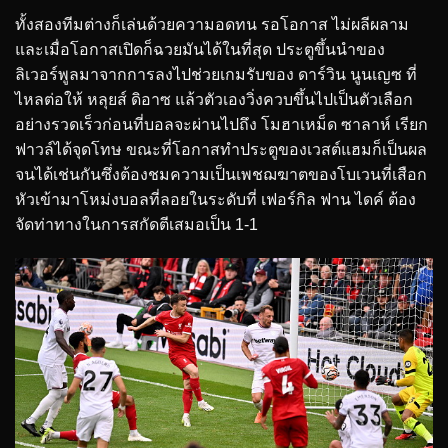
ทั้งสองทีมต่างก็เล่นด้วยความอดทน รอโอกาส ไม่ผลีผลาม
และเมื่อโอกาสเปิดก็ฉวยมันได้ในที่สุด ประตูขึ้นนำของ
ลิเวอร์พูลมาจากการลงไปช่วยเกมรับของ ดาร์วิน นูนเญซ ที่
ไหลต่อให้ หลุยส์ ดิอาซ แล้วตัวเองวิ่งควบขึ้นไปเป็นตัวเลือก
อย่างรวดเร็วก่อนที่บอลจะผ่านไปถึง โมฮาเหม็ด ซาลาห์ เรียก
ฟาวล์ได้จุดโทษ ขณะที่โอกาสทำประตูของเวสต์แฮมก็เป็นผล
จนได้เช่นกันซึ่งต้องชมความเป็นเพชฌฆาตของโบเวนที่เสือก
หัวเข้ามาโหม่งบอลที่ลอยในระดับที่ เฟอร์กิล ฟาน ไดค์ ต้อง
จัดท่าทางในการสกัดตีเสมอเป็น 1-1