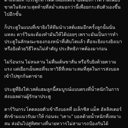
ขาดในจังหวะสุดท้ายที่สม่ำเสมอกว่านี้เพื่อยกระดับตัวเองขึ้น
ไปอีกขั้น
ก็ประตูในแบบที่เขายิงให้ทีมนำเวสต์แฮมอีกครั้งลูกนั้นนั่น
แหละ ดาร์วินจะต้องทำมันให้ได้บ่อยๆ เพราะมันเป็นการทำ
ประตูในลักษณะของกองหน้าที่เติบโตแล้ว คือจะยิงแรงยิงเบา
หรือยิงด้วยวิธีไหนไม่สำคัญ ประสิทธิภาพต้องมาก่อน
ไม่ร้อนรน ไม่ลนลาน ไม่ตื่นเต้นขาสั่น หรือรีบยิงด้วยความ
แรง แต่เยือกเย็นพอที่จะหาวิธีที่เหมาะสมที่สุดในการส่งบอล
เข้าไปซุกก้นตาข่าย
ประตูที่ยิงใส่เวสต์แฮมลูกนี้สมบูรณ์แบบตรงที่น้ำหนักในการ
ส่งบอลผ่านผู้รักษาประตู
ดาร์วินกระโดดลอยตัวเข้าถึงบอลที่ อเล็กซิส แม็ค อัลลิสเตอร์
ตักข้ามแนวรับมาให้ ก่อนจะ “เคาะ” บอลด้วยน้ำหนักที่เหมาะ
สม ส่งมันไปสู่ทิศทางที่นายทวารไม่สามารถป้องกันได้