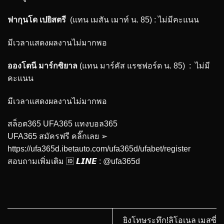
ฟากุนโด เปยิสตรี
(แทน เมสัน เมาท์ น. 85) : ไม่มีคะแนน
มีเวลาแสดงผลงานไม่มากพอ
อองโตนี มาร์กซิยาล
(แทน มาร์คัส แรชฟอร์ด น. 85) : ไม่มี
คะแนน
มีเวลาแสดงผลงานไม่มากพอ
สล็อต365 UFA365 แทงบอล365
UFA365 สมัครฟรี คลิ๊กเลย ➢
https://ufa365d.ibetauto.com/ufa365d/ufabet/register
สอบถามเพิ่มเติม 🆔 𝙇𝙄𝙉𝙀 : @ufa365d
ยิงโทษระทึก!ลิโอเนล เมสซี่