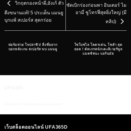
วิกฤตกองหน้าผี,อังเก้ ตัว
ซัดเบิกร่องก่อนพา อินเตอร์ ไม
อามี่ ชูโทรฟี่สุดยิ่งใหญ่ (มี
ตึงขนานแท้! 5 ประเด็น แมนยู
บุกแพ้ สเปอร์ส สุดกร่อย
คลิป)
ฟอร์มห่วย ใจปลาซิว! สิ่งที่อยาก
โซโบซไล โคตรเด่น, โชต้า สุด
บอกหลังเกม สเปอร์ส พบ แมนยู
ยอด ! ตัดเกรดนักเตะลิเวอร์พูล
แมตช์ชนะ บอร์นมัธ
UFA365
สล็อตJOKER
สล็อตทุนน้อย
สล็อตแตกหนัก
เว็บสล็อตออนไลน์ UFA365D