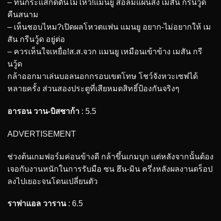
– ทนกระแสกดดันไม่ไหว!แมนยู ส่อล้มแผนส่ง เมสัน กรีนวู้ด
คืนสนาม
– เห็นชอบไหม?เปิดผลโหวตแฟน แมนยู อยาก-ไม่อยากให้ เม
สัน กรีนวู้ด อยู่ต่อ
– ควรเห็นใจเหยื่อ!ส.ส.จวก แมนยู เหมือนเข้าข้าง เมสัน กรี
นวู้ด
กล้าออกมาเล่นบอลนอกกรอบเขตโทษ โชว์จังหวะเซฟได้
หลายครั้ง ส่วนสองประตูที่เสียหมดสิทธิ์ป้องกันจริงๆ
อารอน วาน-บิสซาก้า
: 5.5
ADVERTISEMENT
ช่วงต้นเกมฟอร์มค่อนข้างดี กล้าขึ้นเกมบุก แต่หลังจากนั้นต้อง
เจอกับงานหนักในการรับมือ ซน ฮึน-มิน ครึ่งหลังผลงานดร็อป
ลงไปเยอะจนโดนเปลี่ยนตัว
ราฟาแอล วาราน
: 6.5