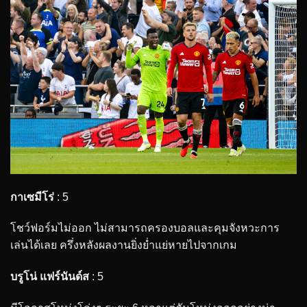
กาเซมีโร่
: 5
โชว์ฟอร์มไม่ออก ไม่สามารถครองบอลและคุมจังหวะการ
เล่นได้เลย ครึ่งหลังผลงานยิ่งย่ำแย่หายไปจากเกม
บรูโน่ แฟร์นันด์ส
: 5