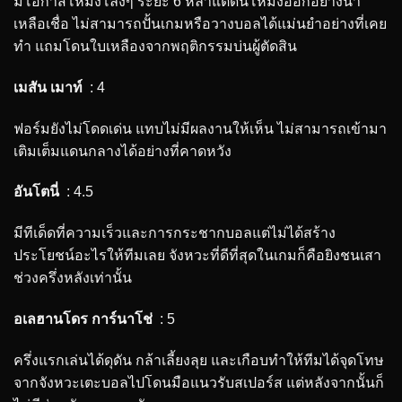
มีโอกาสโหม่งโล่งๆ ระยะ 6 หลาแต่ดันโหม่งออกอย่างน่า
เหลือเชื่อ ไม่สามารถปั้นเกมหรือวางบอลได้แม่นยำอย่างที่เคย
ทำ แถมโดนใบเหลืองจากพฤติกรรมบ่นผู้ตัดสิน
เมสัน เมาท์
: 4
ฟอร์มยังไม่โดดเด่น แทบไม่มีผลงานให้เห็น ไม่สามารถเข้ามา
เติมเต็มแดนกลางได้อย่างที่คาดหวัง
อันโตนี่
: 4.5
มีทีเด็ดที่ความเร็วและการกระชากบอลแต่ไม่ได้สร้าง
ประโยชน์อะไรให้ทีมเลย จังหวะที่ดีที่สุดในเกมก็คือยิงชนเสา
ช่วงครึ่งหลังเท่านั้น
อเลฮานโดร การ์นาโช่
: 5
ครึ่งแรกเล่นได้ดุดัน กล้าเลี้ยงลุย และเกือบทำให้ทีมได้จุดโทษ
จากจังหวะเตะบอลไปโดนมือแนวรับสเปอร์ส แต่หลังจากนั้นก็