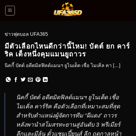
ข่าวฟุตบอล UFA365
มีตัวเลือกไหนดีกว่านี้ไหม! บัตต์ ยก คาร์
ริค เต็งหนึ่งคุมแมนยูถาวร
นิคกี้ บัตต์ อดีตมิดฟิลด์แมนฯ ยูไนเต็ด เชื่อ ไมเคิ่ล คา […]
นิคกี้ บัตต์ อดีตมิดฟิลด์แมนฯ ยูไนเต็ด เชื่อ
ไมเคิ่ล คาร์ริค คือตัวเลือกที่เหมาะสมที่สุด
สำหรับตำแหน่งผู้จัดการทีม “ผีแดง” ถาวร
หลังพานำสโมสรทะยานสู่อันดับ 3 พรีเมียร์
ลีกและมีลุ้น ตั๋วแชมเปี้ยนส์ ลีก ฤดูกาลหน้า