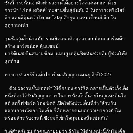
ซั่นนี้ กระนั้นเจ้าตัวทำผลงานได้อย่างโดดเด่นมากๆ ด้วย
การนำ “เร้ดส์ เดวิลส์” ทะยานขึ้นสู่อันดับ 3 ในตารางพรีเมียร์
ลีก และมีลุ้นคว้าโควตาไปลุยศึกยูฟ่า แชมเปี้ยนส์ ลีก ใน
ฤดูกาลหน้า
กุนซือสุดล้ำนำสมัย! รวมฮิตแนวคิดสุดแปลก มิเกล อาร์เตต้า
สร้าง อาร์เซน่อล ลุ้นแชมป์!
มาร์ตีเนซ คืนสนามซ้อม! แมนยู เฮลุ้นฟิตทันช่วยทีมบู๊ช่วงโค้ง
สุดท้าย
ทางการ! แฮร์รี่ แม็กไกวร์ ต่อสัญญา แมนยู ถึงปี 2027
ด้วยผลงานชั้นยอดทำให้ชื่อของ คาร์ริค กลายเป็นตัวเก็งเต็ง
หนึ่งที่จะได้รับสัญญาถาวรในการนั่งเก้าอี้นายใหญ่แห่งถิ่นโอ
ลด์ แทร็ฟฟอร์ด โดย บัตต์ เปิดใจถึงประเด็นนี้ว่า “สำหรับ
สถานการณ์ของ ไมเคิ่ล ก็คือหลายคนบอกว่าเขาอาจยังไม่
พร้อมสำหรับงานนี้ ซึ่งผมก็เข้าใจมุมมองนั้นเช่นกัน”
“แต่สำหรับผม ถ้าคุณถามผมว่า ถ้าไม่ให้ตำแหน่งนี้กับไมเคิ่ล