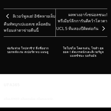
ผลพวงอาร์เซน่อลชนะ!
ลิเวอร์พูลเฮ! อิซัคหายเจ็บ
พรีเมียร์ลีกการันตีคว้าโควตา
คืนทัพบุกเปแอสเช สล็อตยัน
UCL 5 ทีมสองปีติดต่อกัน
พร้อมล่าตาข่ายคืนนี้
ฟอร์มห่วย ใจปลาซิว! สิ่งที่อยาก
โซโบซไล โคตรเด่น, โชต้า สุด
บอกหลังเกม สเปอร์ส พบ แมนยู
ยอด ! ตัดเกรดนักเตะลิเวอร์พูล
แมตช์ชนะ บอร์นมัธ
UFA365
สล็อตJOKER
สล็อตทุนน้อย
สล็อตแตกหนัก