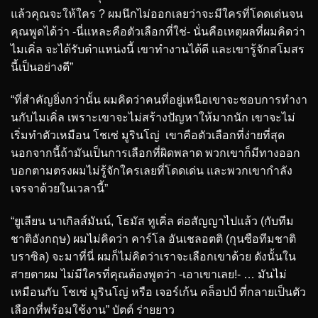
แล้วคุณจะให้ใคร ? ผมนึกไม่ออกเลยว่าจะมีใครที่โดดเด่นจน
คุณพูดได้ว่า -นี่แหละคือตัวเลือกที่ใช่- นั่นคือเหตุผลที่ผมคิดว่า
ไมเคิ่ล จะได้รับตำแหน่งนี้ เขาทำงานได้ดี และเขารู้จักสโมสร
นี้เป็นอย่างดี”
“ที่สำคัญยิ่งกว่านั้น ผมคิดว่าคนที่อยู่เหนือเขาจะชอบการทำงา
นกับไมเคิ่ล เพราะเขาจะไม่สร้างปัญหาให้มากนัก เขาจะไม่
เริ่มทำตัวเหมือน โชเซ่ มูรินโญ่ เขาคือตัวเลือกที่ง่ายที่สุด
นอกจากนี้ถ้ามันเป็นการเลือกที่ผิดพลาด พวกเขาก็มีทางออก
บอกตามตรงผมไม่รู้จักใครเลยที่โดดเด่น และพวกเขากำลัง
เจรจาด้วยในเวลานี้”
“ยูเลียน นาเกิลส์มันน์, โธมัส ทูเคิ่ล ต่อสัญญาไปแล้ว (กับทีม
ชาติอังกฤษ) ผมไม่คิดว่า คาร์โล อันเชลอตติ (กุนซือทีมชาติ
บราซิล) จะมาที่นี่ ผมก็ไม่คิดว่าเราจะเลือกเขาด้วย ดังนั้นใน
สายตาผม ไม่มีใครที่คุณต้องพูดว่า -เอาเขาเลย!- … มันไม่
เหมือนกับ โชเซ่ มูรินโญ่ หรือ เจอร์เก้น คล็อปป์ ที่กลายเป็นตัว
เลือกที่พร้อมใช้งาน” บัตต์ ร่ายยาว