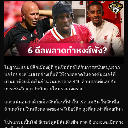
ในฐานะแชมป์ลีกเมืองผู้ดี กุนซือดัตช์ได้รับการสนับสนุนจาก
บอร์ดของสโมสรอย่างเต็มที่ให้จ่ายตลาดในช่วงซัมเมอร์ที่
ผ่านมาด้วยเม็ดเงินจำนวนมหาศาล 446 ล้านปอนด์แลกกับ
การเซ็นสัญญากับนักเตะใหม่รวมเจ็ดราย
และแน่นอนว่าด้วยเม็ดเงินก้อนนี้ทำให้ เร้ด แมชีน ใช้เงินซื้อ
นักเตะใหม่ในหนึ่งตลาดของ พรีเมียร์ลีก สูงที่สุดเท่าที่เคยมีมา
โปรแกรมเป็นใจ! ลิเวอร์พูลมีลุ้นคืนชีพ ดวล 6 เกมธ.ค.เปิดทาง