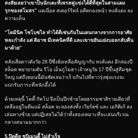
สงสัยเลยว่าเขาป็นนักเตะที่เพรสคู่แข่งได้ดีที่สุดในสามแผง
รุกของสโมสร”
แดเนี่ยล สเตอร์ริดจ์ อดีตกองหน้า หงส์แดง ลง
ความเห็น
“โดมินิค โซโบซไล ทำได้ดีเช่นกันในแดนกลางจากการอาศัย
พละกำลัง แต่ ดิอาซ มีเทคนิคที่ดี และเขาขยันแย่งบอลกลับคืน
มาด้วย”
หลังเสียดาวดังวัย 28 ปีซึ่งยังเหลือสัญญากับ หงส์แดง อีกสองปี
สล็อต พยายามดัน ริโอ เอ็นกูโมฮา เจ้าหนูวัย 17 ปีขึ้นสู่ทีมชุด
ใหญ่ แต่ถึงตอนนี้มันชัดเจนว่าเร็วเกินไปที่ดาวรุ่งพุ่งแรงจะ
แบกรับภาระที่หนักอึ้งได้
ด้วยเหตุนี้ โคดี้ กัคโป จึงเป็นปีกซ้ายโดยธรรมชาติรายเดียวที่
เหลืออยู่ในทีมแม้ สล็อต จะลองส่งทั้ง เวียร์ตซ์ และ เอกิติเก้ ลง
เล่นทางซ้าย แต่ปฏิเสธไม่ได้ว่าทั้งสองเหมาะที่จะเล่นบริเวณ
กลางสนามมากกว่า
5.ปิดดีล ซูบิเมนดี้ ไม่สำเร็จ