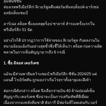
ลุ้นฟื้นซีซั่น
ส่องเรตพรีเมียร์ลีก! ลิเวอร์พูลคืนฟอร์มหั่นจบท็อป4-อาร์เซน่
อลยังเต็งแชมป์
อาร์เน่อ สล็อต ชี้แจงเหตุดร็อป ซาลาห์ สำรองครั้งแรกใน
พรีเมียร์ลีก 51 นัด
อย่างไรก็ดี ปรากฏว่าการใช้จ่ายของ ลิเวอร์พูล กับผลงานใน
สนามย้อนแย้งกันอย่างสุดขั้วซึ่งชี้ให้เห็นว่า สล็อต ก่อความผิด
พลาดในการเซ็นสัญญามากถึง 6 กรณี
1. ซื้อ มิลอส เคอร์เคซ
แม้จะมีส่วนพาทีมคว้าแชมป์ พรีเมียร์ลีก ซีซั่น 2024/25 แต่
แอนดี้ โรเบิร์ตสัน ถูกมองว่าเริ่มโรยราทั้งอายุและฝีเท้า
ต่อกรณีดังกล่าว สล็อต จึงเลือกจ่ายเงิน 40 ล้านปอนด์เซ็น
สัญญากับ เคอร์เคซ ซึ่งน่าจะเป็นการเสริมทัพที่ดีเยี่ยม
เนื่องจากกองหลังทีมชาติ ฮังการี มีฟอร์มที่โดดเด่นกับ บอร์