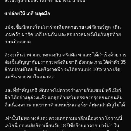
ลิเวอร์พูล ที่มีผลงานตกต่ำอย่างไม่น่าเชื่อ
6.ปล่อยให้ เกฮี หลุดมือ
แม้จะซื้อนักเตะใหม่มาร่วมทีมหลายราย แต่ ลิเวอร์พูล เดิน
เกมคว้า มาร์ค เกฮี เช่นกัน และส่อแววสมหวังในวันสุดท้าย
ก่อนปิดตลาด
ดังจะเห็นว่าพวกเขาตกลงกับ คริสตัล พาเลซ ได้สำเร็จด้วยการ
จ่อเซ็นสัญญากับปราการหลังทีมชาติ อังกฤษ ภายใต้ค่าตัว 35
ล้านปอนด์โดย อินทรีผงาดฟ้า จะได้ส่วนแบ่ง 10% หาก เร้ด
แมชีน ขายเขาในอนาคต
และที่สำคัญ เกฮี เดินทางไปตรวจร่างกายกับแชมป์ พรีเมียร์
ลีก ได้อย่างลุล่วงแล้ว แต่สุดท้ายสโมสรของกรุงลอนดอนล้ม
ดีลเนื่องจากพวกเขาหาตัวแทนเซ็นเตอร์ฮาล์ฟคนสำคัญไม่ได้
เท่านั้นไม่พอ หงส์แดง ดวงแตกตามมาอีกเนื่องจาก โจวานนี่
เลโอนี่ กองหลังอิตาเลี่ยนวัย 18 ปีซึ่งย้ายมาจาก ปาร์ม่า ใน