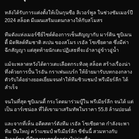
หลังได้รับการแต่งตั้งให้เป็นกุนซือ ลิเวอร์พูล ในช่วงซัมเมอร์ปี
2024 สล็อต มีแผนเสริมแดนกลางให้กับสโมสร
ทีมดังแห่งเมอร์ซีย์ไซด์ต้องการเซ็นสัญญากับ มาร์ติน ซูบิเมน
ดี้ มิดฟิลด์ทีมชาติ สเปน ของสโมร เรอัล โซเซียดาด ซึ่งมีค่า
ฉีกสัญญา แต่สุดท้ายนักเตะปฏิเสธที่จะอำลาอู่ข้าวอู่น้ำ
แม้จะพลาดหวังได้ดาวเตะเลือดกระทิงดุ สล็อต สร้างเรื่องน่า
ทึ่งด้วยการปั้น ไรอัน กราเฟนแบร์ก ให้ย้ายมารับบทกองกลาง
ตัวรับได้อย่างยอดเยี่ยมจนทำให้ทีมซิวแชมป์ พรีเมียร์ลีก ได้
สำเร็จ
จนในที่สุด ซูบิเมนดี้ กระโดดมาร่วมบู๊ใน พรีเมียร์ลีก จนได้ แต่
เป็น อาร์เซน่อล ที่ได้เขามาเสริมทัพในราคา 55.8 ล้านปอนด์
และจากที่เห็น อดีตสตาร์ดังทีม เรอัล โซเซียดาด กำลังจะพา
ทีม ปืนใหญ่ คว้าแชมป์ พรีเมียร์ลีก ซีซั่นนี้ สวมทางกับ