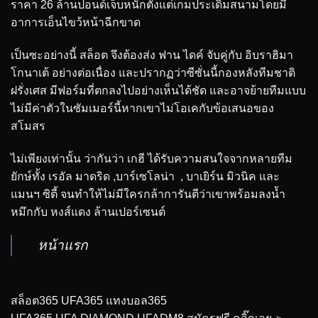
ราคา 26 ล้านปอนด์เจ็บหนักตั้งแต่เกมประเดิมสนามโดยมี
อาการเอ็นไขว้หน้าฉีกขาด
เป็นซะอย่างนี้ สล็อต จึงต้องส่ง ฟาน ไดค์ จับคู่กับ อิบราฮิมา
โกนาเต้ อย่างต่อเนื่อง และปรากฏว่าซีซั่นนี้กองหลังทีมชาติ
ฝรั่งเศส มีฟอร์มที่ตกลงไปอย่างเห็นได้ชัด และอาจย้ายทีมแบบ
ไม่มีค่าตัวในซัมเมอร์นี้หากเขาไม่โอเคกับข้อเสนอของ
สโมสร
ไม่เพียงเท่านั้น ว่ากันว่า เกฮี ได้รับความสนใจจากหลายทีม
ยักษ์ทั้ง เรอัล มาดริด ,บาร์เซโลน่า , บาเยิร์น มิวนิค และ
แมนฯ ซิตี้ จนทำให้ไม่มีใครกล้าการันตีว่าเขาพร้อมลงน้ำ
หมึกกับ หงส์แดง ล้านเปอร์เซนต์
หน้าแรก
สล็อต365 UFA365 แทงบอล365