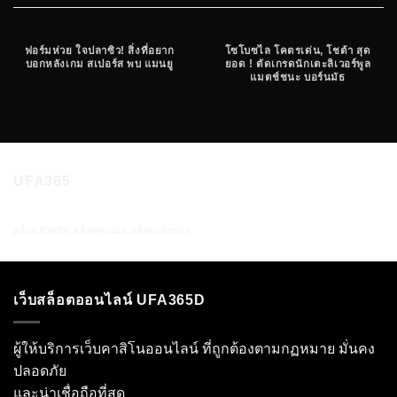
ฟอร์มห่วย ใจปลาซิว! สิ่งที่อยาก
โซโบซไล โคตรเด่น, โชต้า สุด
บอกหลังเกม สเปอร์ส พบ แมนยู
ยอด ! ตัดเกรดนักเตะลิเวอร์พูล
แมตช์ชนะ บอร์นมัธ
UFA365
สล็อตJOKER
สล็อตทุนน้อย
สล็อตแตกหนัก
เว็บสล็อตออนไลน์ UFA365D
ผู้ให้บริการเว็บคาสิโนออนไลน์ ที่ถูกต้องตามกฏหมาย มั่นคง
ปลอดภัย
และน่าเชื่อถือที่สุด