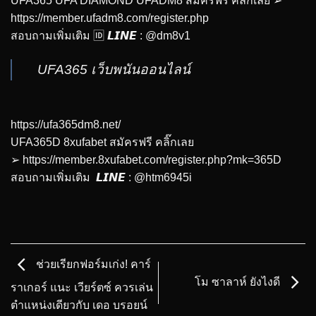
UFA365 UFA DIAMOND UFADM8 สมัครฟรี คลิ๊กเลย ➢
https://member.ufadm8.com/register.php
สอบถามเพิ่มเติม 🆔 𝙇𝙄𝙉𝙀 : @dm8v1
UFA365 เว็บพนันออนไลน์
https://ufa365dm8.net/
UFA365D 8xufabet สมัครฟรี คลิ๊กเลย
➢
https://member.8xufabet.com/register.php?mk=365D
สอบถามเพิ่มเติม 𝙇𝙄𝙉𝙀 : @htm6945i
ช่วยเรียกฟอร์มเก่ง! คาร์
โม ซาลาห์ ยังไงดี
ราเกอร์ แนะ เวียร์ตซ์ ควรเล่น
ตำแหน่งเดียวกับ เดอ บรอยน์