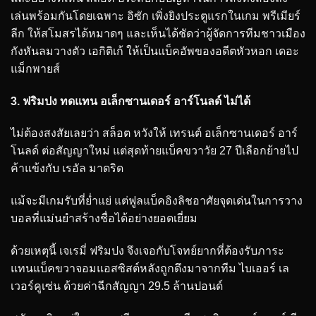
เล่นพร้อมกันโดยเฉพาะ อิซัก เพิ่งยิงประตูแรกในเกม พรีเมียร์
ลีก ให้สโมสรได้หมาดๆ และเห็นได้ชัดว่าผู้จัดการทีมชาวเมือง
กังหันลมวางตัว เอกิติเก้ ให้เป็นแบ็คอัพของอดีตหัวหอก เดอะ
แม็กพายส์
3. ฟริมปง ทดแทน อเล็กซานเดอร์ อาร์โนลด์ ไม่ได้
ไม่ต้องสงสัยเลยว่า สล็อต หวังให้ เทรนต์ อเล็กซานเดอร์ อาร์
โนลด์ ต่อสัญญาใหม่ แต่สุดท้ายแบ็คขวาวัย 27 ปีเลือกย้ายไป
ค้าแข้งกับ เรอัล มาดริด
แม้จะมีเกมรับที่ย่ำแย่ แต่ฟูลแบ็คอิงลิชอาศัยจุดเด่นในการวาง
บอลที่แม่นยำสร้างชื่อได้อย่างยอดเยี่ยม
ด้วยเหตุนี้ เจเรมี่ ฟริมปง จึงเจอกับโจทย์ยากที่ต้องรับภาระ
แทนแบ็คขวาจอมแอสซิสต์หลังถูกดึงมาจากทีม ไบเออร์ เล
เวอร์คูเซ่น ด้วยค่าฉีกสัญญา 29.5 ล้านปอนด์