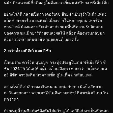
นมัธ ถึงขนาดมีชื่อติดอยู่ในทีมยอดเยี่ยมแห่งปีของ พรีเมียร์ลีก
อย่างไรก็ดี กลายเป็นว่า เคอร์เคซ ย้ายมาเป็นรูรั่วในตำแหน่ง
แบ็คซ้ายของรั้ว แอนฟิลด์ เนื่องจากในหลายๆเกม เฟอร์จิล
ฟาน ไดค์ ต้องคอยขยับเข้ามาช่วยคุมพื้นที่ความรับผิดชอบ
ของดาวเตะแม็กยาร์ด้วยจนส่งผลให้ สล็อต ต้องหวนกลับมา
พึ่งพาแบ็คซ้ายทีมชาติ สกอตแลนด์ บ่อยครั้ง
2. คว้าทั้ง เอกิติเก้ และ อิซัก
เป็นเพราะ ดาร์วิน นูนเญซ กระทุ้งประตูในเกม พรีเมียร์ลีก ซี
ซั่น 2024/25 ได้แค่ห้าเม็ด สล็อต จึงกระหายคว้า อเล็กซานเด
อร์ อิซัก ดาวยิงทีม นิวคาสเซิ่ล ยูไนเต็ด มาเสียบแทน
อย่างไรก็ดี สาลิกาดง เงินหนามากพอกับการมีแบ็คอัพจาก
ตะวันออกกลาง พวกเขาจึงไม่คิดขายสตาร์ทีมชาติ สวีเดน ใน
ทุกราคา
ด้วยเหตุนี้ กุนซือดัตช์จึงหันไปคว้า อูโก้ เอกิติเก้ มาเป็นหัวหอก