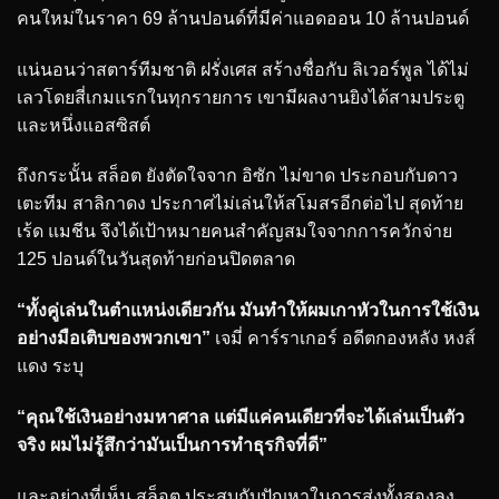
คนใหม่ในราคา 69 ล้านปอนด์ที่มีค่าแอดออน 10 ล้านปอนด์
แน่นอนว่าสตาร์ทีมชาติ ฝรั่งเศส สร้างชื่อกับ ลิเวอร์พูล ได้ไม่
เลวโดยสี่เกมแรกในทุกรายการ เขามีผลงานยิงได้สามประตู
และหนึ่งแอสซิสต์
ถึงกระนั้น สล็อต ยังตัดใจจาก อิซัก ไม่ขาด ประกอบกับดาว
เตะทีม สาลิกาดง ประกาศไม่เล่นให้สโมสรอีกต่อไป สุดท้าย
เร้ด แมชีน จึงได้เป้าหมายคนสำคัญสมใจจากการควักจ่าย
125 ปอนด์ในวันสุดท้ายก่อนปิดตลาด
“ทั้งคู่เล่นในตำแหน่งเดียวกัน มันทำให้ผมเกาหัวในการใช้เงิน
อย่างมือเติบของพวกเขา”
เจมี่ คาร์ราเกอร์ อดีตกองหลัง หงส์
แดง ระบุ
“คุณใช้เงินอย่างมหาศาล แต่มีแค่คนเดียวที่จะได้เล่นเป็นตัว
จริง ผมไม่รู้สึกว่ามันเป็นการทำธุรกิจที่ดี”
และอย่างที่เห็น สล็อต ประสบกับปัญหาในการส่งทั้งสองลง