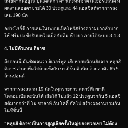
สมัยหากินอยู่ใน บุนเดสลีกา ดาวเตะทีมชาติ เนเธอร์แลนด์ มี
ผลงานสอยตาข่ายได้ 30 ประตูและ 44 แอสซิสต์จากการลง
เล่น 190 นัด
อย่างไรก็ดี การเล่นในระบบแบ็คโฟร์สร้างความยากลำบาก
ให้ ฟริมปง ซึ่งรับบทวิงแบ็คกับทีม ห้างยา ภายใต้ระบบ 3-4-3
4. ไม่มีตัวแทน ดิอาซ
ถึงตอนนี้ มันชัดเจนว่า ลิเวอร์พูล เสียหายหนักหลังจาก หลุยส์
ดิอาซ อำลาทีมไปค้าแข้งกับ บาเยิร์น มิวนิค ด้วยค่าตัว 65.5
ล้านปอนด์
จากการลงสนาม 19 นัดในทุกรายการ สตาร์ทีมชาติ
โคลอมเบีย ตะบันให้ เสือใต้ ไปแล้ว 12 ประตูบวกกับ 5 แอสซิ
สต์มากกว่าที่ โม ซาลาห์ กับ โคดี้ กัคโป สร้างผลงานรวมกัน
ในซีซั่นนี้
“หลุยส์ ดิอาซ เป็นการสูญเสียครั้งใหญ่ของพวกเขา ไม่ต้อง