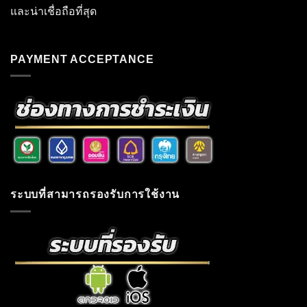
และน่าเชื่อถือที่สุด
PAYMENT ACCEPTANCE
ระบบที่สามารถรองรับการใช้งาน