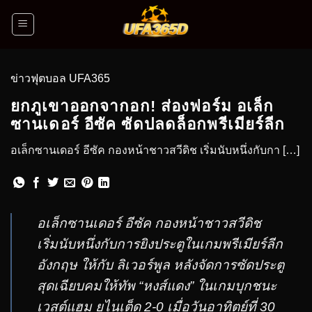
ข่าวฟุตบอล UFA365
ยกภูเขาออกจากอก! ส่องฟอร์ม อเล็ก
ซานเดอร์ อีซัค ซัดปลดล็อกพรีเมียร์ลีก
อเล็กซานเดอร์ อีซัค กองหน้าชาวสวีดิช เริ่มนับหนึ่งกับกา […]
อเล็กซานเดอร์ อีซัค กองหน้าชาวสวีดิช
เริ่มนับหนึ่งกับการยิงประตูในเกมพรีเมียร์ลีก
อังกฤษ ให้กับ ลิเวอร์พูล หลังจัดการซัดประตู
สุดเฉียบคมให้ทัพ “หงส์แดง” ในเกมบุกชนะ
เวสต์แฮม ยูไนเต็ด 2-0 เมื่อวันอาทิตย์ที่ 30