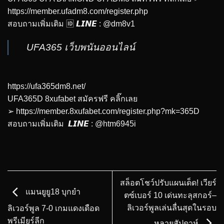
https://member.ufadm8.com/register.php
สอบถามเพิ่มเติม 🆔 𝙇𝙄𝙉𝙀 : @dm8v1
UFA365 เว็บพนันออนไลน์
https://ufa365dm8.net/
UFA365D 8xufabet สมัครฟรี คลิ๊กเลย
➢
https://member.8xufabet.com/register.php?mk=365D
สอบถามเพิ่มเติม 𝙇𝙄𝙉𝙀 : @htm6945i
สล็อตโชว์ปรับแผนเด็ด! เวียร์
แมนยูยู18 บุกยำ
ตซ์เบอร์ 10 เด่นทะลุสกอร์–
ลิเวอร์พูลเล่นลื่นสุดในรอบ
ลิเวอร์พูล 7-0 เกมแดงเดือด
พรีเมียร์ลีก
หลายสัปดาห์