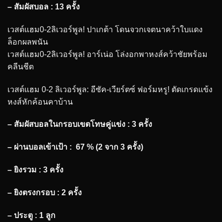
– สัมผัสบอล : 13 ครั้ง
เวสต์แฮม0-2ลิเวอร์พูล! ปาเกต้า โดนจวกเจตนาคว้าใบแดง
ล็อกผลพนัน
เวสต์แฮม0-2ลิเวอร์พูล! อาร์เน่อ โล่งอกพาหงส์คว้าชัยพร้อม
คลีนชีต
เวสต์แฮม 0-2 ลิเวอร์พูล: อีซัค-เวียร์ตซ์ ฟอร์มหรู! ตัดเกรดแข้ง
หงส์หักค้อนคาบ้าน
– สัมผัสบอลในกรอบเขตโทษคู่แข่ง : 3 ครั้ง
– ผ่านบอลเข้าเป้า : 67 % (2 จาก 3 ครั้ง)
– ยิงรวม : 3 ครั้ง
– ยิงตรงกรอบ : 2 ครั้ง
– ประตู : 1 ลูก