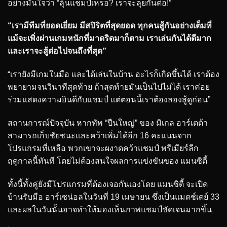
อย่างมั่นใจว่า “ลุ้นแชมป์เหรอ? เราจะลุยกันต่อ!”
“เรามีทีมที่ยอดเยี่ยม มีสปิริตที่สุดยอด ทุกคนสู้กันอย่างเต็มที่
แม้จะเพิ่งผ่านเกมหนักที่มาดริดมาก็ตาม เราเล่นกันได้ดีมาก
และเราจะสู้ต่อไปจนถึงที่สุด”
“เรายังมีเกมในมือ และได้เล่นในบ้าน อะไรก็เกิดขึ้นได้ เราต้อง
พยายามจนวินาทีสุดท้าย ถ้าสุดท้ายมันเป็นไปไม่ได้ เราค่อย
ร่วมแสดงความยินดีกับแชมป์ แต่ตอนนี้เราต้องลองสู้ดูก่อน”
สถานการณ์ปัจจุบัน หากทัพ “ปืนใหญ่” ของ มิเกล อาร์เตต้า
สามารถเก็บชัยชนะและคว้าเพิ่มได้อีก 16 คะแนนจาก
โปรแกรมที่เหลือ พวกเขาจะผงาดคว้าแชมป์ พรีเมียร์ลีก
ฤดูกาลนี้ทันที โดยไม่ต้องสนใจผลการแข่งขันของ แมนซิตี้
ทั้งนี้ทั้งคู่ยังมีโปรแกรมที่ต้องเจอกันเองโดย แมนซิตี้ จะเปิด
บ้านรับมือ อาร์เซน่อลในวันที่ 19 เมษายน ซึ่งเป็นแมตช์เดย์ 33
และผลในวันนั้นอาจทำให้มองเห็นภาพแชมป์ชัดเจนมากขึ้น