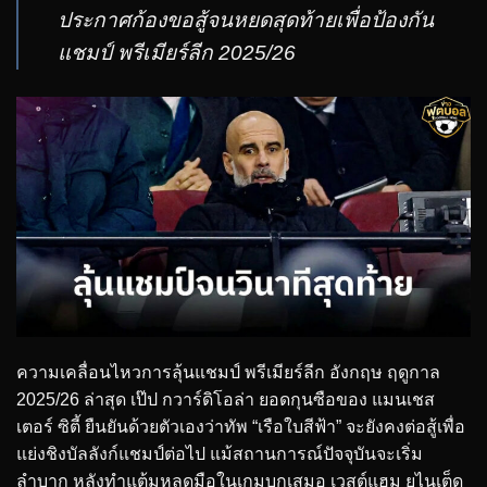
ประกาศก้องขอสู้จนหยดสุดท้ายเพื่อป้องกัน
แชมป์ พรีเมียร์ลีก 2025/26
ความเคลื่อนไหวการลุ้นแชมป์ พรีเมียร์ลีก อังกฤษ ฤดูกาล
2025/26 ล่าสุด เป๊ป กวาร์ดิโอล่า ยอดกุนซือของ แมนเชส
เตอร์ ซิตี้ ยืนยันด้วยตัวเองว่าทัพ “เรือใบสีฟ้า” จะยังคงต่อสู้เพื่อ
แย่งชิงบัลลังก์แชมป์ต่อไป แม้สถานการณ์ปัจจุบันจะเริ่ม
ลำบาก หลังทำแต้มหลุดมือในเกมบุกเสมอ เวสต์แฮม ยูไนเต็ด