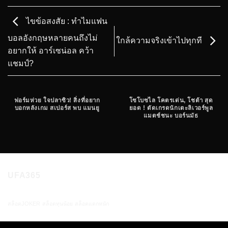
ไขข้อสงสัย : ทำไมแฟน
บอลอังกฤษหลายคนถึงไม่
ใกล้ความจริงเข้าไปทุกที
อยากให้ อาร์เซน่อล คว้า
แชมป์?
ฟอร์มห่วย ใจปลาซิว! สิ่งที่อยาก
โซโบซไล โคตรเด่น, โชต้า สุด
บอกหลังเกม สเปอร์ส พบ แมนยู
ยอด ! ตัดเกรดนักเตะลิเวอร์พูล
แมตช์ชนะ บอร์นมัธ
UFA365
สล็อตJOKER
สล็อตทุนน้อย
สล็อตแตกหนัก