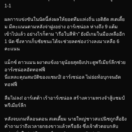
1-1
ผลการแข่งขันในนัดนี้ส่งผลให้ยอดทีมแห่งถิ่น เอติฮัด สเตเดี้ย
ม มีคะแนนตามหลังจ่าฝูงอย่าง อาร์เซน่อล ห่างถึง 9 แต้ม
เข้าไปแล้ว อย่างไรก็ตาม “เรือใบสีฟ้า” ยังมีเกมในมือเหลืออีก
1 นัด ซึ่งหากเก็บชัยชนะได้จะช่วยลดช่องว่างลงมาเหลือ 6
คะแนน
แม็กซ์ ดาวแมน ผงาดแข้งอายุน้อยสุดยิงประตูพรีเมียร์ลีกช่วย
อาร์เซน่อลอัดทอฟฟี่
นี่แหละคุณสมบัติของแชมป์! อาร์เซน่อล ไม่ย่อท้อบุกจนอัด
ทอฟฟี่
ลืมไม่ลง! อาร์เตต้า เร้าอาร์เซน่อล สร้างความทรงจำสู้แชมป์
พรีเมียร์ลีก
หลังจบเกมที่ลอนดอน สเตเดี้ยม นายใหญ่ชาวสแปนิชถูกสื่อยิง
คำถามว่าถึงเวลายกธงขาวแล้วหรือยัง ซึ่งเจ้าตัวตอบกลับ