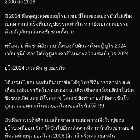
2006 ถึง 2018
ปี 2014 คือจุดสูงสุดของยุโรป แชมป์โลกของเยอรมันไม่เพียง
เป็นความสำเร็จที่เป็นรูปธรรมเท่านั้น หากยังเป็นนามธรรม
ด้วยสัญลักษณ์แห่งชัยชนะทั้งปวง
พร้อมลุย!ทีมชาติอังกฤษ ตั้งรองกัปตันคนใหม่บู๊ ยูโร 2024
เวย์น รูนี่ย์ สองใจ!7กูรูมองชาติไหนจะคว้าแชมป์ ยูโร 2024
ยูโร2024 : เวลคัม ทู เยอรมัน
ได้แชมป์โลกบนแผ่นดินบราซิล ได้ชูโทรฟี่ที่มาราคาน่า สเต
เดี้ยม ถล่มบราซิลในรอบรองชนะเลิศ เชือดอาร์เจนติน่าในนัด
ชิงชนะเลิศ และ มิโรสลาฟ โคลเซ่ ยังทำลายสถิติดาวซัลโว
สูงสุดตลอดกาลในฟุตบอลโลกของโรนัลโด้ R9
มันคือการเผด็จศึกแบบเด็ดขาด สานต่อความยิ่งใหญ่ของ
ยุโรปเหนืออเมริกาใต้ขึ้นไปอีกหลังจากที่ดาหน้ากันเข้ารอบ 4
ทีมสุดท้ายฟุตบอลโลก 2006 (อิตาลี ฝรั่งเศส เยอรมัน