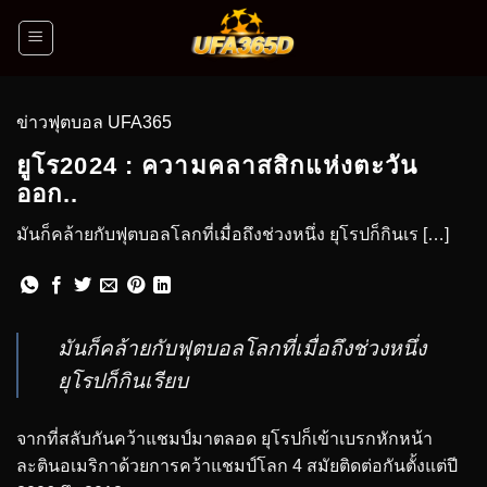
ข่าวฟุตบอล UFA365
ยูโร2024 : ความคลาสสิกแห่งตะวัน
ออก..
มันก็คล้ายกับฟุตบอลโลกที่เมื่อถึงช่วงหนึ่ง ยุโรปก็กินเร […]
มันก็คล้ายกับฟุตบอลโลกที่เมื่อถึงช่วงหนึ่ง
ยุโรปก็กินเรียบ
จากที่สลับกันคว้าแชมป์มาตลอด ยุโรปก็เข้าเบรกหักหน้า
ละตินอเมริกาด้วยการคว้าแชมป์โลก 4 สมัยติดต่อกันตั้งแต่ปี