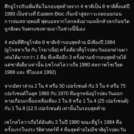
ศึกยูโรปรับเพิ่มทีมในรอบสุดท้ายจาก 4 ชาติเป็น 8 ชาติตั้งแต่ปี
1980 เป็นช่วงที่ Eastern Bloc เริ่มเข้าสู่สภาวะถดถอยก่อน
การล่มสลายพอดี ฟุตบอลจากโลกหลังม่านเหล็กหัวหกก้นขวิด
ถูกฝั่งตะวันตกแซงหายเอาในช่วงนี้นี่เอง
4 สมัยที่ศึกยูโรคัด 8 ชาติเข้ารอบสุดท้าย มีเพียงปี 1984
(ยูโกสลาเวีย กับ โรมาเนีย) ครั้งเดียวที่ยุโรปตะวันออกผ่านมา
เล่นได้มากกว่า 1 ทีม ที่เหลืออีก 3 ครั้งผ่านเข้ารอบสุดท้ายได้
แค่ชาติเดียวเท่านั้น (เชโกสโลวาเกีย 1980 สหภาพโซเวียต
1988 และ ซีไอเอส 1992)
จากอัตราส่วน 2 ใน 4 หรือ 50 เปอร์เซนต์ กับ 3 ใน 4 หรือ 75
เปอร์เซนต์ในยุค 1960 กับ 1970 ทีมลูกหนังยุโรปตะวันออก
หายเกือบเกลี้ยงเหลือเพียง 2 ใน 8 หรือ 1 ใน 4 (25 เปอร์เซนต์)
กับ 1 ใน 8 (12.5 เปอร์เซนต์) เท่านั้นในรอบสุดท้าย
เชโกสโลวาเกียได้อันดับ 3 ในปี 1980 ขณะที่ยูโร 1984 คือ
ครั้งแรกในประวัติศาสตร์ที่ 4 ทีมสุดท้ายไม่มีชาติยุโรปตะวัน