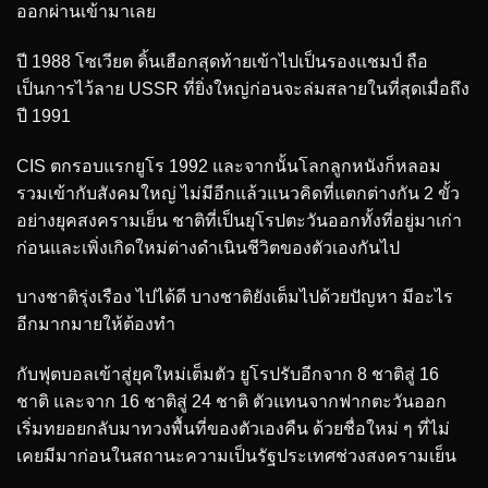
ออกผ่านเข้ามาเลย
ปี 1988 โซเวียต ดิ้นเฮือกสุดท้ายเข้าไปเป็นรองแชมป์ ถือ
เป็นการไว้ลาย USSR ที่ยิ่งใหญ่ก่อนจะล่มสลายในที่สุดเมื่อถึง
ปี 1991
CIS ตกรอบแรกยูโร 1992 และจากนั้นโลกลูกหนังก็หลอม
รวมเข้ากับสังคมใหญ่ ไม่มีอีกแล้วแนวคิดที่แตกต่างกัน 2 ขั้ว
อย่างยุคสงครามเย็น ชาติที่เป็นยุโรปตะวันออกทั้งที่อยู่มาเก่า
ก่อนและเพิ่งเกิดใหม่ต่างดำเนินชีวิตของตัวเองกันไป
บางชาติรุ่งเรือง ไปได้ดี บางชาติยังเต็มไปด้วยปัญหา มีอะไร
อีกมากมายให้ต้องทำ
กับฟุตบอลเข้าสู่ยุคใหม่เต็มตัว ยูโรปรับอีกจาก 8 ชาติสู่ 16
ชาติ และจาก 16 ชาติสู่ 24 ชาติ ตัวแทนจากฟากตะวันออก
เริ่มทยอยกลับมาทวงพื้นที่ของตัวเองคืน ด้วยชื่อใหม่ ๆ ที่ไม่
เคยมีมาก่อนในสถานะความเป็นรัฐประเทศช่วงสงครามเย็น