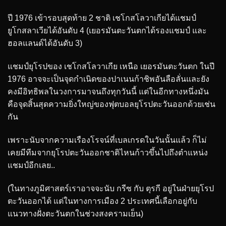
ปี 1976 เข้ารอบสุดท้าย 2 ชาติ เชโกสโลวาเกียได้แชมป์
ยูโกสลาเวียได้อันดับ 4 (เยอรมันตะวันตกได้รองแชมป์ และ
ฮอลแลนด์ได้อันดับ 3)
แชมป์ยุโรปของ เชโกสโลวาเกีย เหนือ เยอรมันตะวันตก ในปี
1976 อาจจะเป็นจุดกำเนิดของปาเนนก้าชิพอันลือลั่นและยัง
คงมีอิทธิพลในวงการมาจนถึงทุกวันนี้ แต่ในอีกทางหนึ่งมัน
คือจุดสิ้นสุดความยิ่งใหญ่ของฟุตบอลยุโรปตะวันออกด้วยเช่น
กัน
เพราะนับจากความเรืองโรจน์ที่เบลเกรดในวันนั้นแล้ว ก็ไม่
เคยมีทีมจากยุโรปตะวันออกชาติไหนก้าวขึ้นไปถึงตำแหน่ง
แชมป์อีกเลย..
(ในทางภูมิศาสตร์เราอาจจะนับ กรีซ กับ ตุรกี อยู่ในฝ่ายยุโรป
ตะวันออกได้ แต่ในทางการเมือง 2 ประเทศนี้เลือกอยู่กับ
แนวทางฝั่งตะวันตกในช่วงสงครามเย็น)