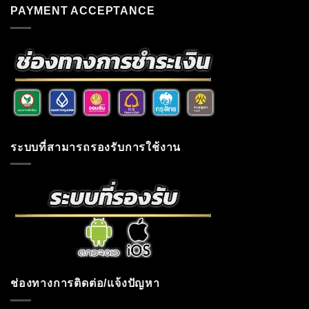
PAYMENT ACCEPTANCE
ระบบที่สามารถรองรับการใช้งาน
ช่องทางการติดต่อ/แจ้งปัญหา