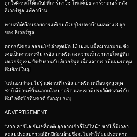
ถูกใจผี-หงส์โต้กลับ! พี่การ์นาโช่ โพสต์เย้ย คาร์ราเกอร์ หลัง
ลิเวอร์พูล แพ้คาบ้าน
ทาบสถิติ!ย้อนรอยการแพ้เกมถ้วยยุโรปคาบ้านผลต่าง 3 ลูก
ของ ลิเวอร์พูล
ต่อกรณีของ อลอนโซ่ ล่าสุดเมื่อ 13 เม.ย. แม็คมานามาน ซึ่ง
เคยเป็นดาวเตะทีม เรอัล มาดริด ลงความเห็นว่านายใหญ่ทีม
เลเวอร์คูเซ่น ปัดรับงานกับ ลิเวอร์พูล เนื่องจากเขามีแผนรอคุม
ทีมยักษ์ใหญ่
“แน่นอนว่าผมไม่รู้ แต่งานที่ เรอัล มาดริด เหมือนจุดสูงสุด
ชาบี มีบ้านที่นั่นนอกเมืองมาดริด และเขามีประวัติศาสตร์กับ
ทีม” อดีตปีกทีมชาติ อังกฤษ ระบุ
ADVERTISEMENT
“หาก คาร์โล อันเชล็อตติ ลุกจากเก้าอี้ในปีหน้า ชาบี ก็มีเวลา
สะสมประสบการณ์อีกปีก่อนย้ายซึ่งจะไม่ทำให้ผมประหลาด