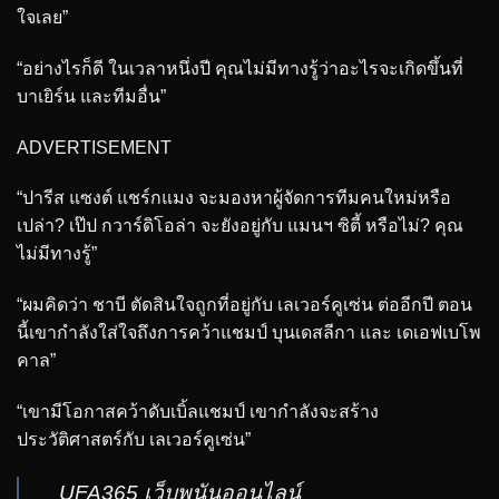
ใจเลย”
“อย่างไรก็ดี ในเวลาหนึ่งปี คุณไม่มีทางรู้ว่าอะไรจะเกิดขึ้นที่
บาเยิร์น และทีมอื่น”
ADVERTISEMENT
“ปารีส แซงต์ แชร์กแมง จะมองหาผู้จัดการทีมคนใหม่หรือ
เปล่า? เป๊ป กวาร์ดิโอล่า จะยังอยู่กับ แมนฯ ซิตี้ หรือไม่? คุณ
ไม่มีทางรู้”
“ผมคิดว่า ชาบี ตัดสินใจถูกที่อยู่กับ เลเวอร์คูเซ่น ต่ออีกปี ตอน
นี้เขากำลังใส่ใจถึงการคว้าแชมป์ บุนเดสลีกา และ เดเอฟเบโพ
คาล”
“เขามีโอกาสคว้าดับเบิ้ลแชมป์ เขากำลังจะสร้าง
ประวัติศาสตร์กับ เลเวอร์คูเซ่น”
UFA365 เว็บพนันออนไลน์