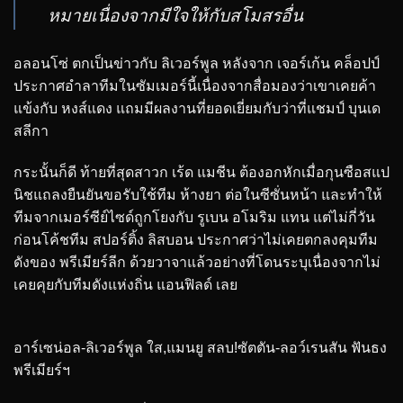
หมายเนื่องจากมีใจให้กับสโมสรอื่น
อลอนโซ่ ตกเป็นข่าวกับ ลิเวอร์พูล หลังจาก เจอร์เก้น คล็อปป์
ประกาศอำลาทีมในซัมเมอร์นี้เนื่องจากสื่อมองว่าเขาเคยค้า
แข้งกับ หงส์แดง แถมมีผลงานที่ยอดเยี่ยมกับว่าที่แชมป์ บุนเด
สลีกา
กระนั้นก็ดี ท้ายที่สุดสาวก เร้ด แมชีน ต้องอกหักเมื่อกุนซือสแป
นิชแถลงยืนยันขอรับใช้ทีม ห้างยา ต่อในซีซั่นหน้า และทำให้
ทีมจากเมอร์ซีย์ไซด์ถูกโยงกับ รูเบน อโมริม แทน แต่ไม่กี่วัน
ก่อนโค้ชทีม สปอร์ติ้ง ลิสบอน ประกาศว่าไม่เคยตกลงคุมทีม
ดังของ พรีเมียร์ลีก ด้วยวาจาแล้วอย่างที่โดนระบุเนื่องจากไม่
เคยคุยกับทีมดังแห่งถิ่น แอนฟิลด์ เลย
อาร์เซน่อล-ลิเวอร์พูล ใส,แมนยู สลบ!ซัตตัน-ลอว์เรนสัน ฟันธง
พรีเมียร์ฯ