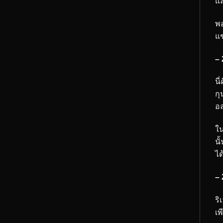
แล
พอ
แช
– 
นี
กุ
อล
ใน
นั
ได
– 
ริ
เพ