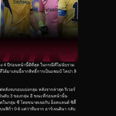
 ปีก่อนหน้านี้ดีที่สุด ในกรณีที่ไม่นับรวม
่ได้มาเล่นนี้จากสิทธิ์การเป็นแชมป์ โคปา ลิ
แต่หลังจบรอบแบ่งกลุ่ม หลังจากล่าสุด ริเวอร์
นดับ 3 ของกลุ่ม อี ขณะที่ก่อนหน้านั้น
กลุ่ม ซี โดยขนาดเจอกับ อ็อคแลนด์ ซิตี้
 เบนฟิก้า 0-6 แต่ว่าทีมจาก อาร์เจนตินา กลับ