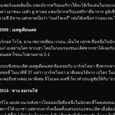
มฟอร์แมตเดิมนั้น แชมป์จากทวีปอเมริกาใต้จะได้เริ่มเล่นในรอบร
คา เอาชนะ เอตัว ดู ซาเฮล แชมป์จากทวีปแอฟริกาที่มาจาก ตูนิเซ
บ เอซี มิลาน แต่กลายเป็นว่า “รอสโซเนรี่” เล่นได้เหนือกว่าเยอะจน
2009 : เอสตูเดียนเตส
ร์กอส โรโฮ, ฮวน เซบาสเตียน เวรอน, เอ็นโซ่ เปเรซ คือหนึ่งในนักเ
้แก่ อเลฮานโดร ซาเบย่า โดยในรอบรองชนะเลิศพวกเขาได้เจอกับ โปฮ
ดียนเตส ก็ชนะไปตามคาด 2-1
รอบชิงชนะเลิศ เอสตูเดียนเตส ต้องเจอกับ บาร์เซโลน่า ซึ่งพวกเ
เซลลี่ ในนาทีที่ 37 แต่ว่า บาร์เซโลน่า มาตีเสมอได้จาก เปโดร ใน
ะพอถึงช่วงต่อเวลาพิเศษ ลิโอเนล เมสซี่ ก็มาทำประตูชัยให้กับ “อา
2014 : ซาน ลอเรนโซ่
ริโอ เยเปส แนวหลังชาวโคลอมเบียคือหนึ่งในนักเตะที่โดดเด่นของ
็ดการ์โต้ เบาซ่า แต่พวกเขาก็เหนื่อยตั้งแต่รอบรองชนะเลิศ เมื่อต้อ