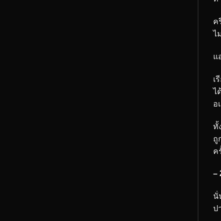
คร
ไม
แอ
เร
ได
อเ
ทั
ถู
คร
– 
นั
ปา