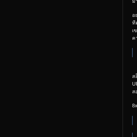
ม
อย
ที
เข
คา
ส
U
สอ
8x