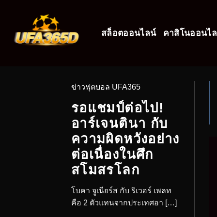
สล็อตออนไลน์
คาสิโนออนไล
ข่าวฟุตบอล UFA365
รอแชมป์ต่อไป!
อาร์เจนตินา กับ
ความผิดหวังอย่าง
ต่อเนื่องในศึก
สโมสรโลก
โบคา จูเนียร์ส กับ ริเวอร์ เพลท
คือ 2 ตัวแทนจากประเทศอา […]