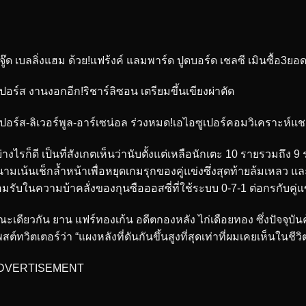
 จู๊ด เบลลิ่งแฮม ด้วย!แฟร้งค์ แลมพาร์ด ปูดบอร์ด เชลซี เมินซื้อ3ยอ
ปอร์ส งานงอกอีก!ริชาร์ลิซอน เตรียมขึ้นเขียงผ่าตัด
ปอร์ส-ลิเวอร์พูล-อาร์เซน่อล ร่วงหมด!เอไอซูเปอร์คอมวิเคราะห์แชม
่างไรก็ดี เป็นที่สังเกตเห็นว่านับตั้งแต่เหลือนักเตะ 10 รายรวมถึง 
ามเน้นเช็กล้ำหน้าเพื่อหยุดเกมรุกของคู่แข่งซึ่งสุดท้ายล้มเหลว
มรับในความบ้าคลั่งของกุนซือออสซี่ที่ใช้ระบบ 0-7-1 ต่อกรกับคู่แข
ะเดียวกัน ยาน แฟร์ทองเก้น อดีตกองหลัง ไก่เดือยทอง ซึ่งปัจจุบันค
สต์ทวิตเตอร์ว่า “แผงหลังที่ดันกันขึ้นสูงที่สุดเท่าที่ผมเคยเห็นในชีวิ
DVERTISEMENT