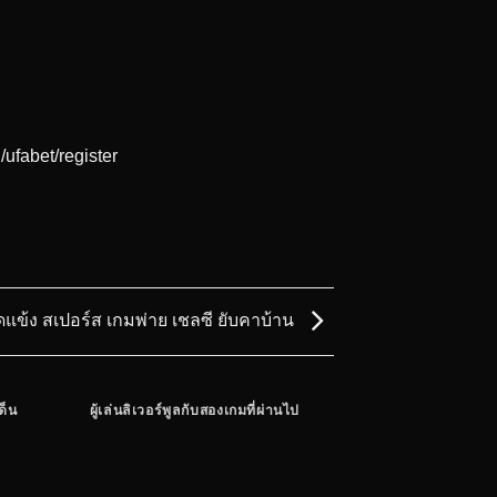
ufabet/register
รดแข้ง สเปอร์ส เกมพ่าย เชลซี ยับคาบ้าน
ด็น
ผู้เล่นลิเวอร์พูลกับสองเกมที่ผ่านไป
วิกฤตกองหน้าผี,อังเก
ประเด็น แมนยู บุกแพ