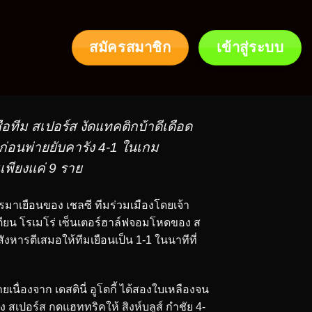
สมัครสมาชิก
เข้าสู่ระบบ
อทีม สเปอร์ส งัดแทคติกบ้าดีเดือด
ก่อนพ่ายยับคารัง 4-1 ในเกม
่นเพียงแค่ 9 ราย
มาเยือนของ เชลซี ทีมร่วมเมืองโดยเจ้า
ิสเตียน โรเมโร่ เซ็นเตอร์ฮาล์ฟจอมโหดของ ส
หารตีเสมอให้ทีมเยือนเป็น 1-1 ในนาทีที่
เนื่องจาก เดสตินี่ อูโดกี้ ได้สองใบเหลืองจน
 สเปอร์ส กดแฮททริคให้ สิงห์บลูส์ กำชัย 4-