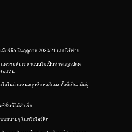
เมียร์ลีก ในฤดูกาล 2020/21 แบบไร้พ่าย
พุ่งชนความล้มเหลวแบบไม่เป็นท่าจนถูกปลด
กระแท่น
อใจในตำแหน่งกุนซือหงส์แดง ทั้งที่เป็นอดีตผู้
ซั่นนี้ได้สำเร็จ
แบบสบายๆ ในพรีเมียร์ลีก