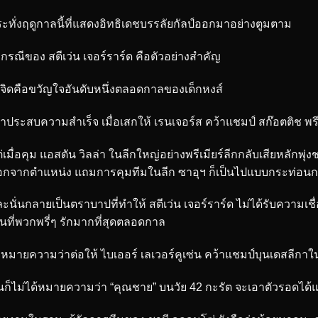
ะทั่งฤดูกาลนี้ที่แสดงอิทธิเดชบรรลัยกัลป์ออกมาอย่างตูมตาม
 กรณีของ สตีเว่น เจอร์ราร์ด คือตัวอย่างสำคัญ
่เจิดคือขวัญใจอันดับหนึ่งตลอดกาลของเด็กหงส์
าประสบความสำเร็จ เมื่อเสกให้ เรนเจอร์ส คว้าแชมป์ สก๊อตติช พรี
่เมื่อคุม แอสตัน วิลล่า ในลีกใหญ่อย่างพรีเมียร์ลีกกลับเสียหลัก
อกจากตำแหน่ง แถมการคุมทีมในลีก ซาอุฯ ก็เป็นไปแบบกระท่อน
ะนั่นกลายเป็นตราบาปที่ทำให้ สตีเว่น เจอร์ราร์ด ไม่ได้รับความเชื่
่นที่พวกพรี่ๆ รักมากที่สุดตลอดกาล
 หมายความว่าต่อให้ ไบเออร์ เลเวอร์คูเซ่น คว้าแชมป์บุนเดสลีกาในซี
นก็ไม่ได้หมายความว่า “คุณชาย” บนวัย 42 กะรัต จะเอาตัวรอดได้