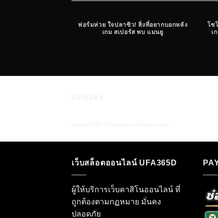
ฟอร์มห่วย ใจปลาซิว! สิ่งที่อยากบอกหลัง
โซโ
เกม สเปอร์ส พบ แมนยู
เก
UFA365
สล็อตJOKER
สล็อตทุนน้อย
สล็อตแตกหนัก
เว็บสล็อตออนไลน์ UFA365D
PA
ผู้ให้บริการเว็บคาสิโนออนไลน์ ที่
ถูกต้องตามกฏหมาย มั่นคง
ปลอดภัย