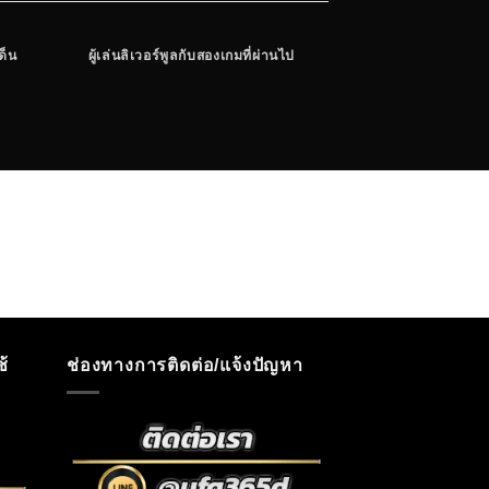
ด็น
ผู้เล่นลิเวอร์พูลกับสองเกมที่ผ่านไป
วิกฤตกองหน้าผี,อังเก
ประเด็น แมนยู บุกแพ
้
ช่องทางการติดต่อ/แจ้งปัญหา