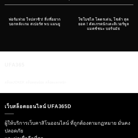
ฟอร์มห่วย ใจปลาซิว! สิ่งที่อยาก
โซโบซไล โคตรเด่น, โชต้า สุด
บอกหลังเกม สเปอร์ส พบ แมนยู
ยอด ! ตัดเกรดนักเตะลิเวอร์พูล
แมตช์ชนะ บอร์นมัธ
UFA365
สล็อตJOKER
สล็อตทุนน้อย
สล็อตแตกหนัก
เว็บสล็อตออนไลน์ UFA365D
ผู้ให้บริการเว็บคาสิโนออนไลน์ ที่ถูกต้องตามกฏหมาย มั่นคง
ปลอดภัย