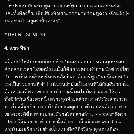
การประชุมกับคนที่พูดว่า -ลิเวอร์พูล ลงเล่นตอนเที่ยงครึ่ง-
และทั้งห้องก็ระเบิดเสียงหัวเราะออกมาพร้อมพูดว่า -อีกแล้ว !-
ผมอยากไปอยู่ตรงนั้นจริงๆ”
ADVERTISEMENT
4. แซว ฟีฟ่า
คล็อปป์ ให้สัมภาษณ์แบบเป็นกันเอง และมีการเล่นมุกหยอก
ล้อตลอดเวลา โดยหนึ่งในนั้นก็คือการตอบคำถามนักข่าวเกี่ยว
กับการทำงานด้านบริหารหลังอำลา ลิเวอร์พูล ” ผมนึกภาพตัว
เองเป็นประธานฟีฟ่า ! แน่นอนว่ามันเป็นงานที่ได้เงินดีมาก นั่น
คือเหตุผลที่พวกเขาอยากทำงานนี้ ผมไม่คิดว่าผมจะใช้เวลา
ทั้งชีวิตกับเรื่องพวกนี้ เพราะสุดท้ายแล้วคนๆ หนึ่งไม่สามารถ
ทำเรื่องที่ถูกต้องตราบใดที่เอาแต่ดูอย่างเดียว และคิดว่า -พวก
เขาคงจะดีขึ้น พวกเขาจะมีรายได้หลายล้าน !- พวกเขาคิดว่า
-ปล่อยให้พวกเขาทำอย่างนั้นทำอย่างนี้ แล้วก็ลงเล่น 3 เกม
แรกในอเมริกา มันช่างเป็นแนวคิดที่ดีจริงๆ- คุณคนเดียว