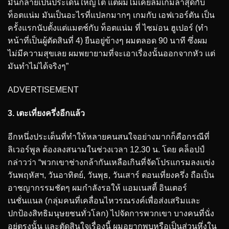
มันกลายเป็นประเด็นใหญ่โต แต่ผมไม่เคยลืมเกมล่าสุดกับ
ท็อตแน่ม มันเป็นอะไรที่แปลกมากๆ เกมกับ เอฟเวอร์ตัน เป็น
ครั้งแรกนับตั้งแต่แมตช์กับ ท็อตแน่ม ที่ ไซม่อน ฮูเปอร์ (ทำ
หน้าที่เป็นผู้ตัดสินที่ 4) ยืนอยู่ข้างๆ ผมตลอด 90 นาที ซึ่งผม
ไม่มีความสุขเลย ผมพยายามที่จะเอาเรื่องนั้นออกจากหัว แต่
มันทำไม่ได้จริงๆ”
ADVERTISEMENT
3. เตะเที่ยงครึ่งอีกแล้ว
อีกหนึ่งประเด็นที่ทำให้หลายคนสนใจอย่างมากก็คือกรณีที่
ลิเวอร์พูล ต้องลงสนามในช่วงเวลา 12.30 น. โดย คล็อปป์
กล่าวว่า “พวกเขาช่างกล้ากันเหลือเกินที่จัดโปรแกรมลงแข่ง
วันพฤหัสฯ, วันอาทิตย์, วันพุธ, วันเสาร์ ตอนเที่ยงครึ่ง ถือเป็น
อาชญากรรมชัดๆ ผมกำลังรอให้ แอมเนสตี้ อินเตอร์
เนชั่นแนล (กลุ่มคนที่เคลื่อนไหวรณรงค์เพื่อส่งเสริมและ
ปกป้องสิทธิมนุษยชนทั่วโลก) ไปจัดการพวกเขา บางคนที่นั่ง
อยู่ตรงนั้น และตัดสินใจเรื่องนี้ ผมอยากพบหรือเป็นส่วนหึ่งใน