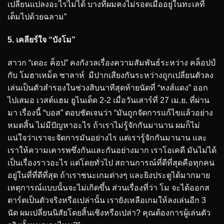
เปลี่ยนแปลงอะไรไม่ได้ บางทีผมคงไม่รอดเมื่ออยู่ในทะเลที่
เต็มไปด้วยฉลาม”
5. เคลียร์ใจ “บังโม”
สาวก “เดอะ ค็อป” คงกังวลเรื่องความสัมพันธ์ระหว่าง คล็อปป์
กับ โมฮาเหม็ด ซาลาห์ มีปากเสียงกันระหว่างถูกเปลี่ยนตัวลง
เล่นเป็นตัวสำรองในช่วงสิบนาทีสุดท้ายนัดที่ “หงส์แดง” ออก
ไปเสมอ เวสต์แฮม ยูไนเต็ด 2-2 เมื่อวันเสาร์ที่ 27 เม.ย. ที่ผ่าน
มา เรื่องนี้ “บอส” ตอบชัดเจนว่า “มันถูกจัดการแก้ไขแล้วอย่าง
หมดสิ้น ไม่มีปัญหาอะไร ถ้าเราไม่รู้จักกันมานาน ผมก็ไม่
แน่ใจว่าเราจะจัดการมันอย่างไร แต่เรารู้จักกันมานาน และ
เราให้ความเคารพซึ่งกันและกันอย่างมาก เราโอเคดี มันไม่ได้
เป็นเรื่องราวอะไร แต่โดยทั่วไป สถานการณ์ที่ดีที่สุดคือทุกคน
อยู่ในที่ที่ดีที่สุด ถ้าเราชนะเกมต่างๆ และยิงประตูได้มากมาย
เหตุการณ์แบบนั้นจะไม่เกิดขึ้น ส่วนเรื่องที่ว่า โม จะได้ออกส
ตาร์ตเป็นตัวจริงหรือเปล่านั้น เรายังเหลือเกมให้ลงเล่นอีก 3
นัด ผมเปลี่ยนนิสัยโดยสิ้นเชิงหรือเปล่า? คุณต้องการผู้เล่นตัว