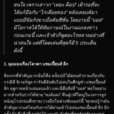
สนใจ เพราะสาวก “เดอะ ค็อป” เฝ้ารอที่จะ
ได้แก้มือกับ “ไก่เดือยทอง” หลังเคยแพ้มา
แบบมีข้อกังขาเมื่อต้นซีซั่น โดยงานนี้ “บอส”
มีโอกาสได้ให้สัมภาษณ์ในงานแถลงข่าว
ก่อนเกมนี้ และเจ้าตัวก็พูดอะไรหลายอย่างที่
น่าสนใจ แต่ที่โดดเด่นที่สุดก็มี 5 ประเด็น
ดังนี้
1. มุมมองเรื่องโควตา แชมเปี้ยนส์ ลีก
สิ่งแรกที่สำคัญมากนั่นก็คือ คล็อปป์ ได้ตอบคำถามเกี่ยวกับ
กรณีที่ ลิเวอร์พูล การันตีอันดับไปเล่นในศึกยูฟ่า แชมเปี้ยนส์
ลีก ฤดูกาลหน้าแน่นอนแล้ว และนี่คือสิ่งที่ “บอส” พอใจอย่าง
มากสำหรับการได้ช่วย “หงส์แดง” คืนสู่เวทีใหญ่ในวงการลูก
หนังยุโรปก่อนที่เขาจะวางมือในช่วงซัมเมอร์นี้ “ทุกคนรู้ว่ามัน
สำคัญมากแค่ไหนกับการได้ผ่านเข้าไปเล่นแชมเปี้ยนส์ ลีก อีก
ครั้ง นั่นคือสิ่งที่เราทำได้ และมันสำคัญที่สุดสำหรับอนาคต