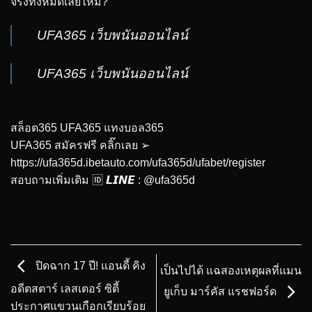
จริงทั้งหมดเลยไหม?”
UFA365 เว็บพนันออนไลน์
UFA365 เว็บพนันออนไลน์
สล็อต365 UFA365 แทงบอล365
UFA365 สมัครฟรี คลิ๊กเลย ➢
https://ufa365d.ibetauto.com/ufa365d/ufabet/register
สอบถามเพิ่มเติม 🆔 𝙇𝙄𝙉𝙀 : @ufa365d
ปิดฉาก 17 ปี! แอนดี้ คิง
เป็นไปได้ แฉสองเหตุผลที่แมน
อดีตสตาร์ เลสเตอร์ ซิตี้
ยูเก็บ มาร์คัส แรชฟอร์ด
ประกาศแขวนเกือกเรียบร้อย