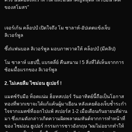
ของสโมสร”
เจอร์เก้น คล็อปป์ เปิดใจถึง โม ซาลาห์-อัปเดตแข้งเจ็บ
ลิเวอร์พูล
ซึ้ง!แฟนบอล ลิเวอร์พูล มอบภาพวาดให้ คล็อปป์ (มีคลิป)
โม ซาลาห์ แฮปปี้, แบรดลี่ย์ คืนสนาม ! 5 สิ่งที่ได้เห็นจากการ
ซ้อมมื้อแรกของ ลิเวอร์พูล
2. ไม่เคยลืม ไซม่อน ฮูเปอร์ !
แมตช์รับมือ ท็อตแน่ม ฮ็อทสเปอร์ วันอาทิตย์นี้ถือเป็นโอกาส
ทองที่พวกเขาจะได้แก้แค้นผู้มาเยือน หลังเคยต้องเจ็บช้ำระกำ
ใจจากแมตช์ที่ออกไปแพ้ สเปอร์ส 1-2 เมื่อเดือนกันยายนที่ผ่าน
มา ซึ่งเกมดังกล่าวเกิดความผิดพลาดมหันต์จากการทำหน้าที่
ของ ไซม่อน ฮูเปอร์ กรรมการชาวอังกฤษ “ผมไม่อยากทำให้