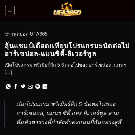
ข่าวฟุตบอล UFA365
ลุ้นแชมป์เดือด!เทียบโปรแกรม5นัดต่อไป
อาร์เซน่อล-แมนซิตี้-ลิเวอร์พูล
เปิดโปรแกรม พรีเมียร์ลีก 5 นัดต่อไปของ อาร์เซน่อล, แมนฯ
[…]
เปิดโปรแกรม พรีเมียร์ลีก 5 นัดต่อไปของ
อาร์เซน่อล, แมนฯ ซิตี้ และ ลิเวอร์พูล สาม
ทีมหัวตารางที่กำลังทำคะแนนบี้กันอย่างสูสี