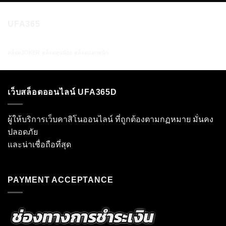
UFA365
สล็อตJOKER
สล็อตทุนน้อย
สล็อตแตกหนัก
เว็บสล็อตออนไลน์ UFA365D
ผู้ให้บริการเว็บคาสิโนออนไลน์ ที่ถูกต้องตามกฏหมาย มั่นคง
ปลอดภัย
และน่าเชื่อถือที่สุด
PAYMENT ACCEPTANCE