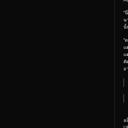
“น
นา
นั
“ต
แต
แต
ตั
อา
ส
UF