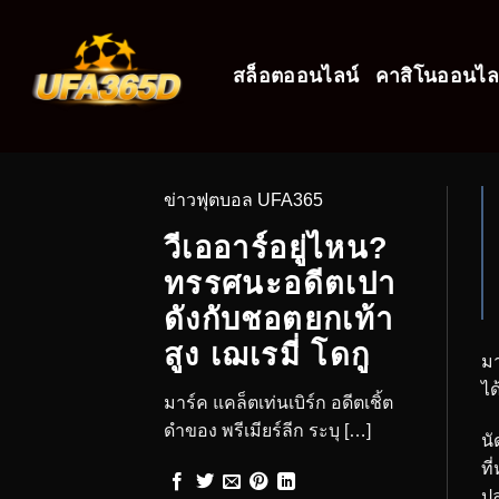
สล็อตออนไลน์
คาสิโนออนไล
ข่าวฟุตบอล UFA365
วีเออาร์อยู่ไหน?
ทรรศนะอดีตเปา
ดังกับชอตยกเท้า
สูง เฌเรมี่ โดกู
มา
ได
มาร์ค แคล็ตเท่นเบิร์ก อดีตเชิ้ต
ดำของ พรีเมียร์ลีก ระบุ […]
นั
ที
ปล