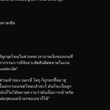
วคาสเซิ่ล
 ควรได้ลูกจุดโทษในช่วงทดเวลาบาดเจ็บของเกมที่
 บรรดากรรมการมีจังหวะตัดสินผิดพลาดในเกม
นแต่ละนัด”
วนเท้าของ เฌเรมี่ โดกู ก็ถูกยกขึ้นมาสู
ี้นอกกรอบเขตโทษแล้วล่ะก็ มันก็จะเป็นลูก
ันก็ไม่ได้หมายความว่ามันเป็นการเข้าสกัด
ล่นต่อจุดบนหน้าอกของเขาก็ได้”