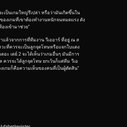
จะเป็นเกมใหญ่รึเปล่า หรือว่ามันเกิดขึ้นใน
ท้ายของเกมที่เขาต้องทำงานหนักจนหมดแรง ดัง
่ต้องเข้ามาช่วย”
าแล้วจากการที่ทีมงาน วีเออาร์ ที่อยู่ ณ ส
หวะที่ควรจะเป็นลูกจุดโทษหรือแจกใบแดง
อะ เดย์ 2 จะได้เห็นว่าเกมอื่นๆ มันมีการ
ล ควรจะได้ลูกจุดโทษ ยกเว้นก็แต่ทีม วีเอ
งเกมก็คือความเห็นของคนที่เป็นผู้ตัดสิน”
ufabet/register