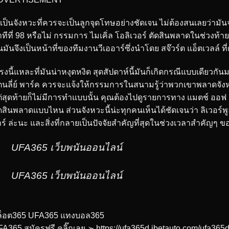
ี่เป็นจังหวะที่ควรจะเป็นลูกจุดโทษอย่างชัดเจน ไม่ต้องสนเลยว่ามัน
ทีที่ 98 หรือไม่ กรรมการ ไมเคิ่ล โอลิเวอร์ ตัดสินพลาดในช่วง
้นมันจึงเป็นหน้าที่ของทีมงานวีเออาร์ซึ่งนำโดย สจ๊วร์ต แอ็ตเวลล์ ที
รงนี้แหละที่มันน่าหงุดหงิด สุดสัปดาห์นี้มันก็เกิดกรณีแบบเดียวกันม
นลี่ย์ พาร์ค ควรจะแจ้งให้กรรมการในสนามรู้ว่าพวกเขาพลาดจัง
่สุดท้ายก็ไม่มีการทำแบบนั้น คุณต้องไปดูรายการทาง แมตช์ ออฟ เด
ดสินพลาดแบบไหน ส่วนจังหวะนี้น่ะทุกคนเห็นได้ชัดเจนว่า ลิเวอร์พู
ร์ ล่ะนะ และสิ่งที่กลายเป็นปัจจัยสำคัญที่สุดในช่วงเวลาสำคัญๆ ขอ
UFA365 เว็บพนันออนไลน์
UFA365 เว็บพนันออนไลน์
ล็อต365 UFA365 แทงบอล365
A365 สมัครฟรี คลิ๊กเลย ➢ https://ufa365d.ibetauto.com/ufa365d/