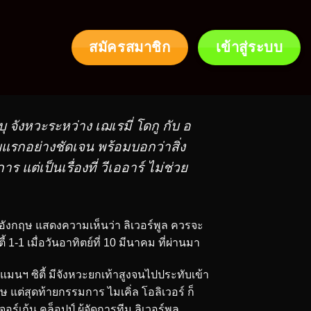
สมัครสมาชิก
เข้าสู่ระบบ
บุ จังหวะระหว่าง เฌเรมี่ โดกู กับ อ
ยแรกอย่างชัดเจน พร้อมบอกว่าสิ่ง
แต่เป็นเรื่องที่ วีเออาร์ ไม่ช่วย
 อังกฤษ แสดงความเห็นว่า ลิเวอร์พูล ควรจะ
 1-1 เมื่อวันอาทิตย์ที่ 10 มีนาคม ที่ผ่านมา
 แมนฯ ซิตี้ มีจังหวะยกเท้าสูงจนไปประทับเข้า
ทษ แต่สุดท้ายกรรมการ ไมเคิ่ล โอลิเวอร์ ก็
อร์เก้น คล็อปป์ ผู้จัดการทีม ลิเวอร์พูล